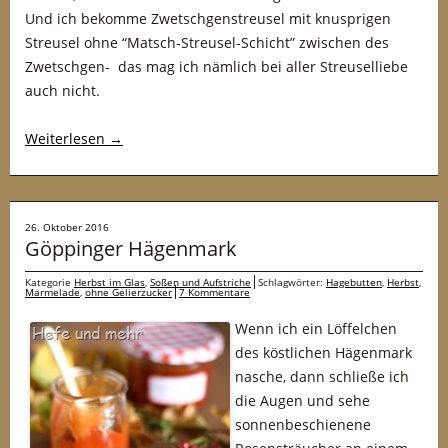
Und ich bekomme Zwetschgenstreusel mit knusprigen
Streusel ohne “Matsch-Streusel-Schicht” zwischen des
Zwetschgen- das mag ich nämlich bei aller Streuselliebe
auch nicht.
Weiterlesen
→
26. Oktober 2016
Göppinger Hägenmark
Kategorie
Herbst im Glas
,
Soßen und Aufstriche
Schlagwörter:
Hagebutten
,
Herbst
,
Marmelade
,
ohne Gelierzucker
7 Kommentare
Wenn ich ein Löffelchen
des köstlichen Hägenmark
nasche, dann schließe ich
die Augen und sehe
sonnenbeschienene