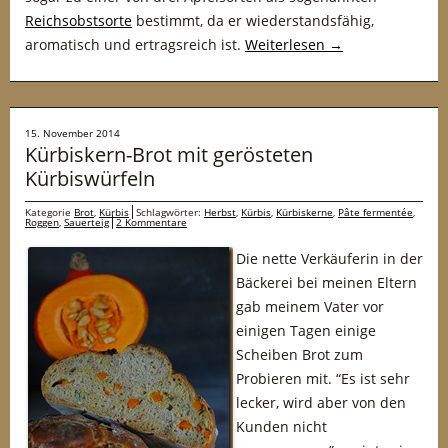
Reichsobstsorte
bestimmt, da er wiederstandsfähig,
aromatisch und ertragsreich ist.
Weiterlesen
→
15. November 2014
Kürbiskern-Brot mit gerösteten
Kürbiswürfeln
Kategorie
Brot
,
Kürbis
Schlagwörter:
Herbst
,
Kürbis
,
Kürbiskerne
,
Pâte fermentée
,
Roggen
,
Sauerteig
2 Kommentare
Die nette Verkäuferin in der
Bäckerei bei meinen Eltern
gab meinem Vater vor
einigen Tagen einige
Scheiben Brot zum
Probieren mit. “Es ist sehr
lecker, wird aber von den
Kunden nicht