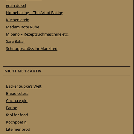
grain de sel
Homebaking – The Art of Baking
Küchenlatein
Madam Rote Rübe
Mipano – Rezeptsuchmaschine etc.
Sara Bakar
Schnuppschüss ihr Manzfred
NICHT MEHR AKTIV
Bäcker Süpke's Welt
Bread cetera
Cucina e piu
Farine
fool for food
Kochpoetin
Lite mer bröd