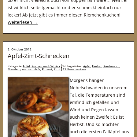
ob er nicht vielleicht doch von Koppenrath wäre… Nein, er
ist wirklich selbstgemacht und er schmeckt einfach nur
lecker! Ab jetzt gibt es immer diesen Riemchenkuchen!
Weiterlesen
→
2. Oktober 2012
Apfel-Zimt-Schnecken
Kategorie
Apfel
,
Kuchen und Gebäck
Schlagwörter:
Apfel
,
Herbst
,
Kardamom
,
Mandeln
,
nur mit Hefe
,
Piment
,
Zimt
17 Kommentare
Morgens hängen
Nebelschwaden in unserem
Tal, die Temperaturen sind
emfindlich gefallen und
Wind und Regen lassen
auch keinen Zweifel: Es ist
Herbst. Und so möchten
auch die ersten Falläpfel aus