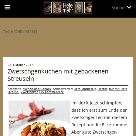
Suche
Suche
TAG-ARCHIV:
HERBST
23. Oktober 2017
Zwetschgenkuchen mit gebackenen
Streuseln
Kategorie
Kuchen und Gebäck
Schlagwörter:
Hefe-Mürbeteig
,
Herbst
,
nur mit Hefe
,
Streusel
,
Zwetschgen
15 Kommentare
Ihr dürft jetzt schimpfen,
dass ich erst zum Ende der
Zwetschgenzeit mit diesem
Rezept um die Ecke komme.
Aber gute Zwetschgen