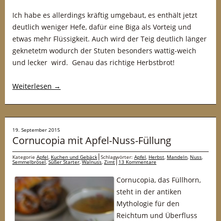
Ich habe es allerdings kräftig umgebaut, es enthält jetzt
deutlich weniger Hefe, dafür eine Biga als Vorteig und
etwas mehr Flüssigkeit. Auch wird der Teig deutlich länger
geknetetm wodurch der Stuten besonders wattig-weich
und lecker wird. Genau das richtige Herbstbrot!
Weiterlesen
→
19. September 2015
Cornucopia mit Apfel-Nuss-Füllung
Kategorie
Apfel
,
Kuchen und Gebäck
Schlagwörter:
Apfel
,
Herbst
,
Mandeln
,
Nuss
,
Semmelbrösel
,
Süßer Starter
,
Walnuss
,
Zimt
13 Kommentare
Cornucopia, das Füllhorn,
steht in der antiken
Mythologie für den
Reichtum und Überfluss