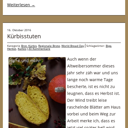
Weiterlesen
→
16. Oktober 2016
Kürbisstuten
Kategorie
Brot
,
Kürbis
,
Regionale Brote
,
World Bread Day
Schlagwörter:
Biga
,
Herbst
,
Kürbis
30 Kommentare
Auch wenn der
Altweibersommer dieses
Jahr sehr zäh war und uns
lange noch warme Tage
bescherte, ist es nicht zu
leugnen, dass es Herbst ist.
Der Wind treibt leise
raschelnde Blätter am Haus
vorbei und beim Weg zur
Arbeit merke ich, dass es
jetzt viel später hell wird.