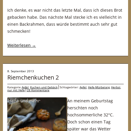
Ich denke, es war nicht das letzte Mal, dass ich dieses Brot
gebacken habe. Das nächste Mal stecke ich es vielleicht in
einen Backrahmen, dass würde bestimmt auch sehr gut
schmecken!
Weiterlesen
→
8. September 2013
Riemchenkuchen 2
Kategorie
Apfel
,
Kuchen und Gebäck
Schlagwörter:
Apfel
,
Hefe-Mürbeteig
,
Herbst
,
nur mit Hefe
28 Kommentare
An meinem Geburtstag
herschten noch
hochsommerliche 32°C.
Doch schon einen Tag
später war das Wetter