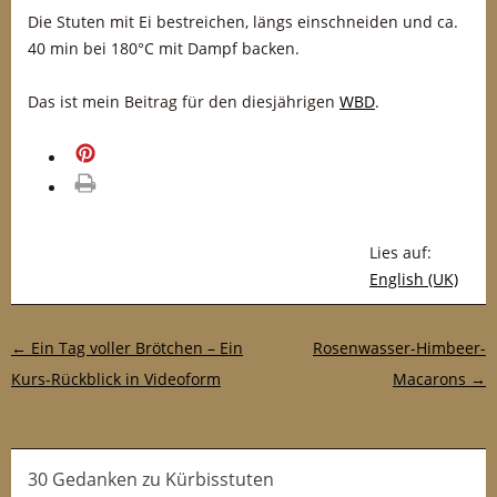
Die Stuten mit Ei bestreichen, längs einschneiden und ca.
40 min bei 180°C mit Dampf backen.
Das ist mein Beitrag für den diesjährigen
WBD
.
merken
drucken
Lies auf:
English (UK)
Post-Navigation
←
Ein Tag voller Brötchen – Ein
Rosenwasser-Himbeer-
Kurs-Rückblick in Videoform
Macarons
→
30 Gedanken
zu
Kürbisstuten