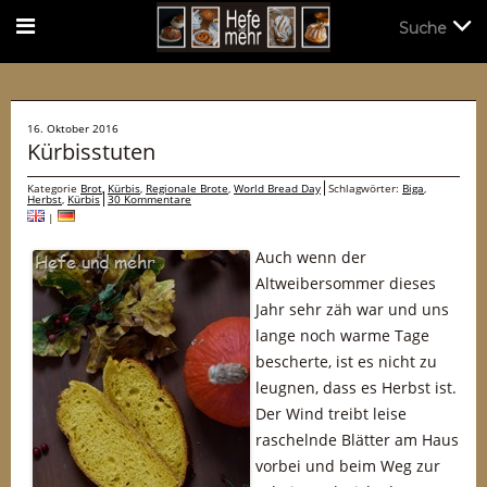
Suche
Suche
16. Oktober 2016
Kürbisstuten
Kategorie
Brot
,
Kürbis
,
Regionale Brote
,
World Bread Day
Schlagwörter:
Biga
,
Herbst
,
Kürbis
30 Kommentare
|
Auch wenn der
Altweibersommer dieses
Jahr sehr zäh war und uns
lange noch warme Tage
bescherte, ist es nicht zu
leugnen, dass es Herbst ist.
Der Wind treibt leise
raschelnde Blätter am Haus
vorbei und beim Weg zur