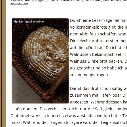
Kategorie
Brot
Schlagwörter:
Butter
,
Dinkel
,
Mandeln
,
nur mit Hefe
,
Nuss
,
Poolish
,
Vol
Kommentare
Durch eine Leserfrage fiel mi
Vollkorndinkelbrote gibt, di
dem Abhilfe zu schaffen, wand
Dinkelvollkornbrot erst in me
auf die toDo-Liste. Da ich di
Walnüssen bekanntlich sehr lie
Walnuss-Dinkelbrot backen. D
als gedacht und so habe ich a
zusammengetragen.
Damit das Brot schön saftig 
zusammen mit Hafer- oder Din
angesetzt. Währenddessen ka
schön quellen. Das verbessert nicht nur die Saftigkeit, sonde
Glutennetzwerk sich bereits etwas ausbildet, wodurch der Te
muss. Während der langen Stockgare wird der Teig zusätzlic