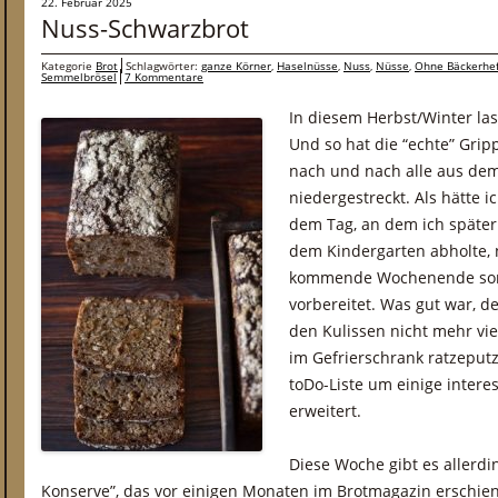
22. Februar 2025
Nuss-Schwarzbrot
Kategorie
Brot
Schlagwörter:
ganze Körner
,
Haselnüsse
,
Nuss
,
Nüsse
,
Ohne Bäckerhe
Semmelbrösel
7 Kommentare
In diesem Herbst/Winter las
Und so hat die “echte” Grip
nach und nach alle aus de
niedergestreckt. Als hätte i
dem Tag, an dem ich späte
dem Kindergarten abholte, n
kommende Wochenende sond
vorbereitet. Was gut war, de
den Kulissen nicht mehr viel
im Gefrierschrank ratzeput
toDo-Liste um einige intere
erweitert.
Diese Woche gibt es allerdi
Konserve”, das vor einigen Monaten im Brotmagazin erschienen