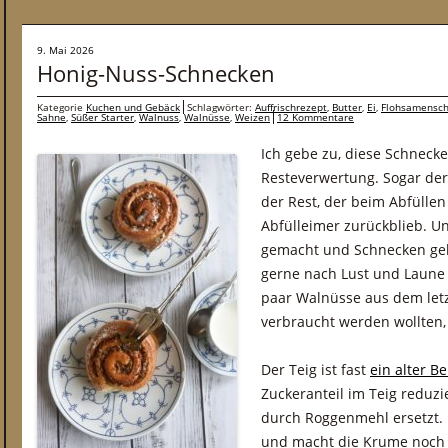
9. Mai 2026
Honig-Nuss-Schnecken
Kategorie
Kuchen und Gebäck
Schlagwörter:
Auffrischrezept
,
Butter
,
Ei
,
Flohsamensch
Sahne
,
Süßer Starter
,
Walnuss
,
Walnüsse
,
Weizen
12 Kommentare
Ich gebe zu, diese Schneck
Resteverwertung. Sogar der 
der Rest, der beim Abfülle
Abfülleimer zurückblieb. U
gemacht und Schnecken geb
gerne nach Lust und Laune 
paar Walnüsse aus dem letz
verbraucht werden wollten,
Der Teig ist fast
ein alter B
Zuckeranteil im Teig reduz
durch Roggenmehl ersetzt. 
und macht die Krume noch 