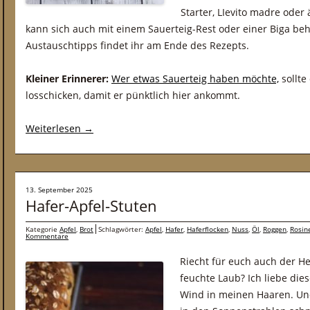
Starter, LIevito madre oder
kann sich auch mit einem Sauerteig-Rest oder einer Biga beh
Austauschtipps findet ihr am Ende des Rezepts.
Kleiner Erinnerer:
Wer etwas Sauerteig haben möchte,
sollte
losschicken, damit er pünktlich hier ankommt.
Weiterlesen
→
13. September 2025
Hafer-Apfel-Stuten
Kategorie
Apfel
,
Brot
Schlagwörter:
Apfel
,
Hafer
,
Haferflocken
,
Nuss
,
Öl
,
Roggen
,
Rosin
Kommentare
Riecht für euch auch der H
feuchte Laub? Ich liebe die
Wind in meinen Haaren. U