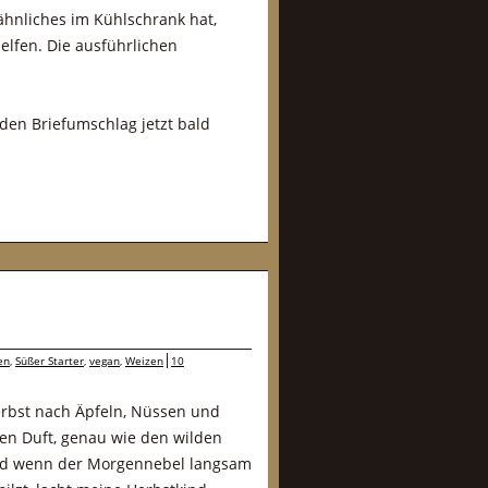
 ähnliches im Kühlschrank hat,
elfen. Die ausführlichen
 den Briefumschlag jetzt bald
en
,
Süßer Starter
,
vegan
,
Weizen
10
erbst nach Äpfeln, Nüssen und
sen Duft, genau wie den wilden
nd wenn der Morgennebel langsam