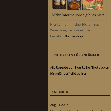
Hier könnt ihr meine Bücher - nach
Wunsch signiert - direkt bei mir
bestellen:
Büchershop
BROTBACKEN FÜR ANFÄNGER
Alle Rezepte der Blog-Reihe "Brotbacken
für Anfänger" gibt es hier
KALENDER
August 2026
M
D
M
D
F
S
S