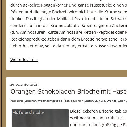
durch gekochte Roggenkörner und ganze Nussstücke einen 
Rösten und die lange Backzeit wird nicht nur die Krume selb
dunkel. Das liegt an der Maillard-Reaktion, die beim Schwarz
sondern auch in der Krume abläuft. Dabei reagieren Zucke
(d.h. Aminosäuren, kurze Aminosäure-Ketten (Peptide) oder P
Reaktionsprodukte geben dann dem Brot seine typische Far
lieber heller mag, sollte darum ungeröstete Nüsse verwende
Weiterlesen
→
24. Dezember 2022
Orangen-Schokoladen-Brioche mit Has
Kategorie
Brötchen
,
Weihnachtsgebäck
Schlagwörter:
Butter
,
Ei
,
Nuss
,
Orange
,
Quark
Diese leckeren Brioche gab es 
Weihnachten zum Frühstück. 
und durch eine großzügige Po