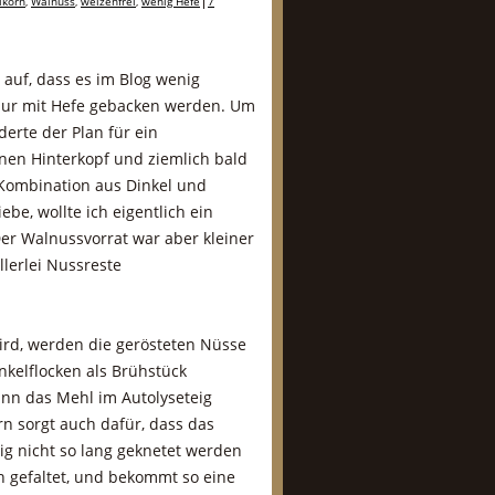
lkorn
,
Walnuss
,
weizenfrei
,
wenig Hefe
7
r auf, dass es im Blog wenig
e nur mit Hefe gebacken werden. Um
erte der Plan für ein
inen Hinterkopf und ziemlich bald
e Kombination aus Dinkel und
be, wollte ich eigentlich ein
er Walnussvorrat war aber kleiner
llerlei Nussreste
wird, werden die gerösteten Nüsse
kelflocken als Brühstück
nn das Mehl im Autolyseteig
rn sorgt auch dafür, dass das
ig nicht so lang geknetet werden
h gefaltet, und bekommt so eine