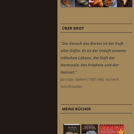
ÜBER BROT
"Der Geruch des Brotes ist der Duft
aller Düfte. Es ist der Urduft unseres
irdischen Lebens, der Duft der
Harmonie, des Friedens und der
Heimat."
Jaroslav Seifert (1901-86), tschech.
Schriftsteller
MEINE BÜCHER