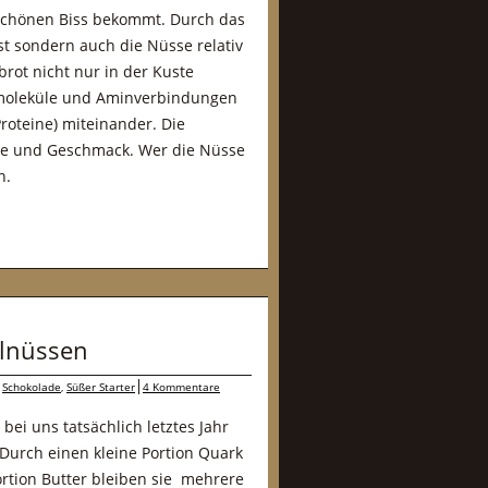
schönen Biss bekommt. Durch das
st sondern auch die Nüsse relativ
brot nicht nur in der Kuste
rmoleküle und Aminverbindungen
roteine) miteinander. Die
be und Geschmack. Wer die Nüsse
n.
elnüssen
,
Schokolade
,
Süßer Starter
4 Kommentare
bei uns tatsächlich letztes Jahr
Durch einen kleine Portion Quark
rtion Butter bleiben sie mehrere