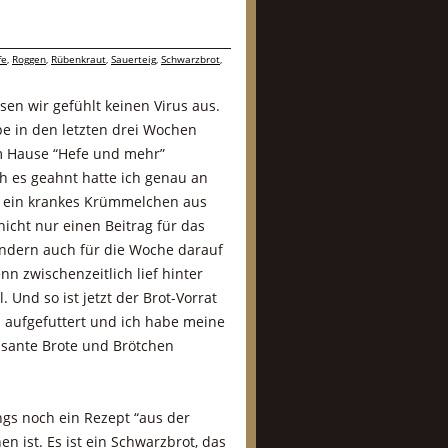
fe
,
Roggen
,
Rübenkraut
,
Sauerteig
,
Schwarzbrot
,
sen wir gefühlt keinen Virus aus.
pe in den letzten drei Wochen
m Hause “Hefe und mehr”
ch es geahnt hatte ich genau an
r ein krankes Krümmelchen aus
icht nur einen Beitrag für das
ern auch für die Woche darauf
nn zwischenzeitlich lief hinter
. Und so ist jetzt der Brot-Vorrat
z aufgefuttert und ich habe meine
ssante Brote und Brötchen
ngs noch ein Rezept “aus der
 ist. Es ist ein Schwarzbrot, das