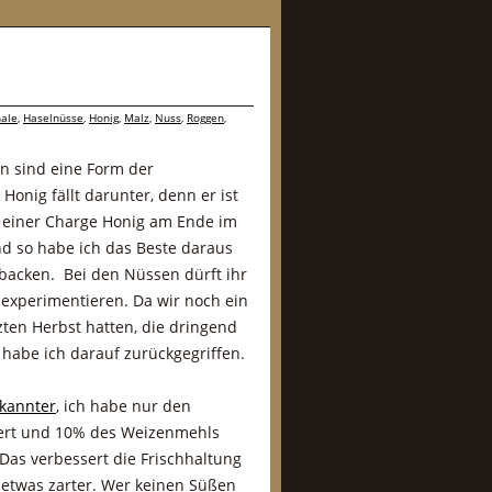
ale
,
Haselnüsse
,
Honig
,
Malz
,
Nuss
,
Roggen
,
en sind eine Form der
Honig fällt darunter, denn er ist
n einer Charge Honig am Ende im
nd so habe ich das Beste daraus
acken. Bei den Nüssen dürft ihr
experimentieren. Da wir noch ein
ten Herbst hatten, die dringend
 habe ich darauf zurückgegriffen.
ekannter
, ich habe nur den
iert und 10% des Weizenmehls
Das verbessert die Frischhaltung
etwas zarter. Wer keinen Süßen