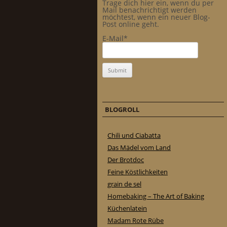
Trage dich hier ein, wenn du per
Mail benachrichtigt werden
möchtest, wenn ein neuer Blog-
Post online geht.
E-Mail*
BLOGROLL
Chili und Ciabatta
Das Mädel vom Land
Der Brotdoc
Feine Köstlichkeiten
grain de sel
Homebaking – The Art of Baking
Küchenlatein
Madam Rote Rübe