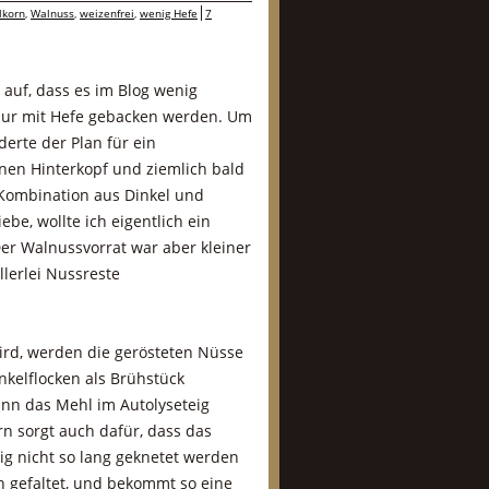
lkorn
,
Walnuss
,
weizenfrei
,
wenig Hefe
7
r auf, dass es im Blog wenig
e nur mit Hefe gebacken werden. Um
erte der Plan für ein
inen Hinterkopf und ziemlich bald
e Kombination aus Dinkel und
be, wollte ich eigentlich ein
er Walnussvorrat war aber kleiner
llerlei Nussreste
wird, werden die gerösteten Nüsse
kelflocken als Brühstück
nn das Mehl im Autolyseteig
rn sorgt auch dafür, dass das
ig nicht so lang geknetet werden
h gefaltet, und bekommt so eine