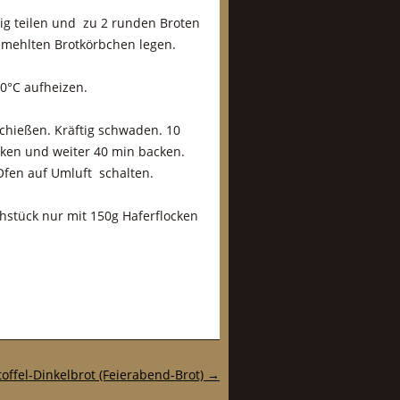
eig teilen und zu 2 runden Broten
emehlten Brotkörbchen legen.
0°C aufheizen.
chießen. Kräftig schwaden. 10
ken und weiter 40 min backen.
Ofen auf Umluft schalten.
hstück nur mit 150g Haferflocken
toffel-Dinkelbrot (Feierabend-Brot)
→