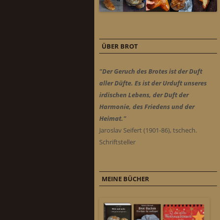
ÜBER BROT
"Der Geruch des Brotes ist der Duft
aller Düfte. Es ist der Urduft unseres
irdischen Lebens, der Duft der
Harmonie, des Friedens und der
Heimat."
Jaroslav Seifert (1901-86), tschech.
Schriftsteller
MEINE BÜCHER