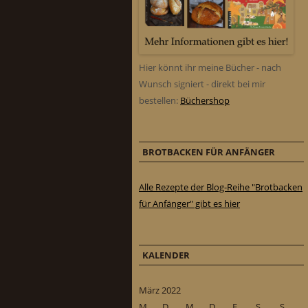
Hier könnt ihr meine Bücher - nach
Wunsch signiert - direkt bei mir
bestellen:
Büchershop
BROTBACKEN FÜR ANFÄNGER
Alle Rezepte der Blog-Reihe "Brotbacken
für Anfänger" gibt es hier
KALENDER
März 2022
M
D
M
D
F
S
S