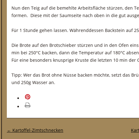
Nun den Teig auf die bemehlte Arbeitsfläche stürzen, den T
formen. Diese mit der Saumseite nach oben in die gut ausg
Für 1 Stunde gehen lassen. Währenddessen Backstein auf 25
Die Brote auf den Brotschieber stürzen und in den Ofen eins
min bei 250°C backen, dann die Temperatur auf 180°C absen
Für eine besonders knusprige Kruste die letzten 10 min der 
Tipp: Wer das Brot ohne Nüsse backen möchte, setzt das Brü
und 250g Wasser an.
merken
drucken
Post-Navigation
←
Kartoffel-Zimtschnecken
Kar