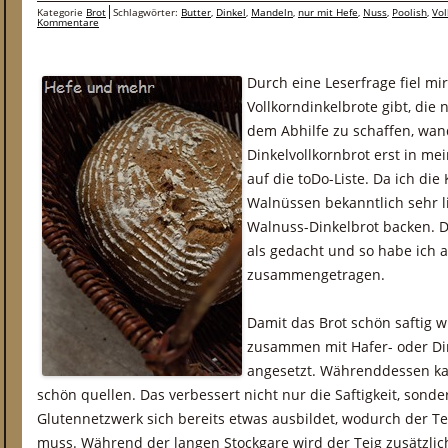
Kategorie
Brot
Schlagwörter:
Butter
,
Dinkel
,
Mandeln
,
nur mit Hefe
,
Nuss
,
Poolish
,
Vol
Kommentare
Durch eine Leserfrage fiel mi
Vollkorndinkelbrote gibt, di
dem Abhilfe zu schaffen, wand
Dinkelvollkornbrot erst in me
auf die toDo-Liste. Da ich di
Walnüssen bekanntlich sehr lie
Walnuss-Dinkelbrot backen. D
als gedacht und so habe ich a
zusammengetragen.
Damit das Brot schön saftig 
zusammen mit Hafer- oder Din
angesetzt. Währenddessen ka
schön quellen. Das verbessert nicht nur die Saftigkeit, sonde
Glutennetzwerk sich bereits etwas ausbildet, wodurch der Te
muss. Während der langen Stockgare wird der Teig zusätzlic