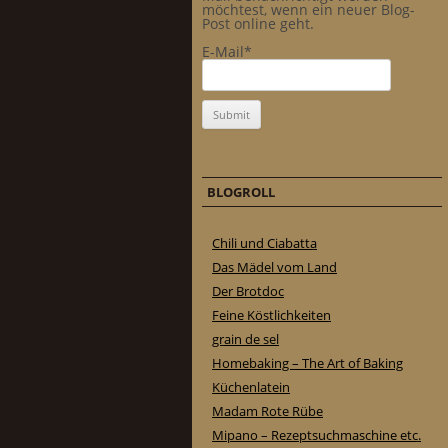
möchtest, wenn ein neuer Blog-
Post online geht.
E-Mail*
BLOGROLL
Chili und Ciabatta
Das Mädel vom Land
Der Brotdoc
Feine Köstlichkeiten
grain de sel
Homebaking – The Art of Baking
Küchenlatein
Madam Rote Rübe
Mipano – Rezeptsuchmaschine etc.