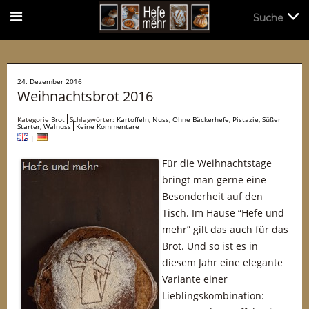
Suche
Suche
24. Dezember 2016
Weihnachtsbrot 2016
Kategorie
Brot
Schlagwörter:
Kartoffeln
,
Nuss
,
Ohne Bäckerhefe
,
Pistazie
,
Süßer
Starter
,
Walnuss
Keine Kommentare
|
Für die Weihnachtstage
bringt man gerne eine
Besonderheit auf den
Tisch. Im Hause “Hefe und
mehr” gilt das auch für das
Brot. Und so ist es in
diesem Jahr eine elegante
Variante einer
Lieblingskombination: