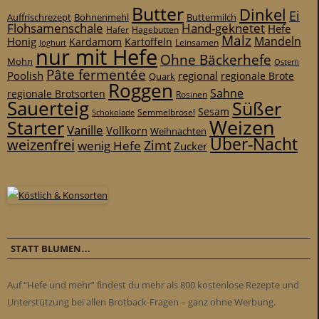
Butter
Dinkel
Ei
Auffrischrezept
Bohnenmehl
Buttermilch
Flohsamenschale
Hand-geknetet
Hefe
Hafer
Hagebutten
Malz
Mandeln
Honig
Kardamom
Kartoffeln
Leinsamen
Joghurt
nur mit Hefe
Ohne Bäckerhefe
Mohn
Ostern
Pâte fermentée
Poolish
regional
Quark
regionale Brote
Roggen
Sahne
regionale Brotsorten
Rosinen
Sauerteig
Süßer
Sesam
Schokolade
Semmelbrösel
Weizen
Starter
Vanille
Vollkorn
Weihnachten
Über-Nacht
weizenfrei
Zimt
wenig Hefe
Zucker
STATT BLUMEN…
Auf “Hefe und mehr” findest du mehr als 800 kostenlose Rezepte und
Unterstützung bei allen Brotback-Fragen – ganz ohne Werbung.