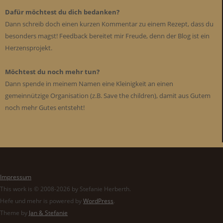
Dafür möchtest du dich bedanken?
Dann schreib doch einen kurzen Kommentar zu einem Rezept, dass du
besonders magst! Feedback bereitet mir Freude, denn der Blog ist ein
Herzensprojekt.
Möchtest du noch mehr tun?
Dann spende in meinem Namen eine Kleinigkeit an einen
gemeinnützige Organisation (z.B. Save the children), damit aus Gutem
noch mehr Gutes entsteht!
Impressum
This work is © 2008-2026 by Stefanie Herberth.
Hefe und mehr is powered by
WordPress
.
Theme by
Jan & Stefanie