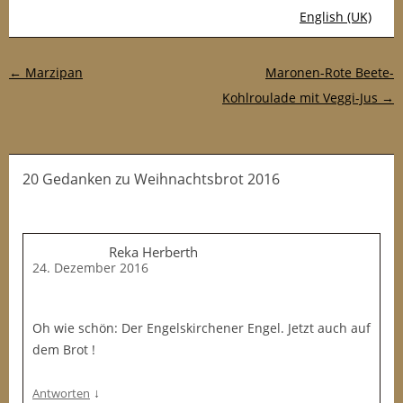
English (UK)
Post-Navigation
←
Marzipan
Maronen-Rote Beete-
Kohlroulade mit Veggi-Jus
→
20 Gedanken
zu
Weihnachtsbrot 2016
Reka Herberth
24. Dezember 2016
Oh wie schön: Der Engelskirchener Engel. Jetzt auch auf
dem Brot !
↓
Antworten