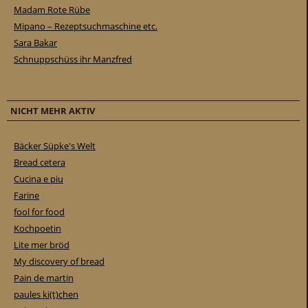
Madam Rote Rübe
Mipano – Rezeptsuchmaschine etc.
Sara Bakar
Schnuppschüss ihr Manzfred
NICHT MEHR AKTIV
Bäcker Süpke's Welt
Bread cetera
Cucina e piu
Farine
fool for food
Kochpoetin
Lite mer bröd
My discovery of bread
Pain de martin
paules ki(t)chen