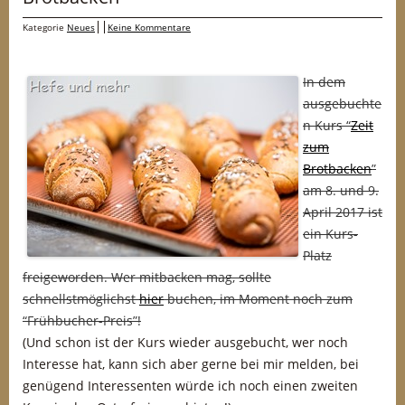
Kategorie
Neues
Keine Kommentare
In dem
ausgebuchte
n Kurs “
Zeit
zum
Brotbacken
”
am 8. und 9.
April 2017 ist
ein Kurs-
Platz
freigeworden. Wer mitbacken mag, sollte
schnellstmöglichst
hier
buchen, im Moment noch zum
“Frühbucher-Preis”!
(Und schon ist der Kurs wieder ausgebucht, wer noch
Interesse hat, kann sich aber gerne bei mir melden, bei
genügend Interessenten würde ich noch einen zweiten