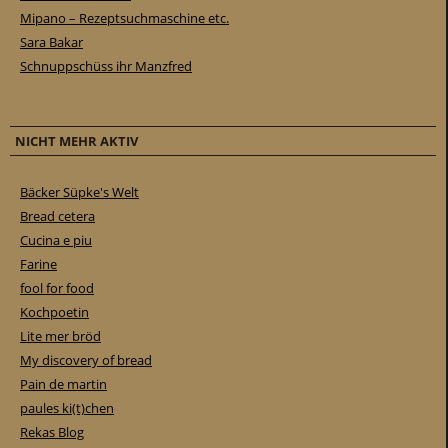
Mipano – Rezeptsuchmaschine etc.
Sara Bakar
Schnuppschüss ihr Manzfred
NICHT MEHR AKTIV
Bäcker Süpke's Welt
Bread cetera
Cucina e piu
Farine
fool for food
Kochpoetin
Lite mer bröd
My discovery of bread
Pain de martin
paules ki(t)chen
Rekas Blog