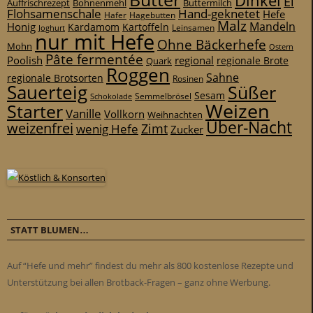
Dinkel
Ei
Auffrischrezept
Bohnenmehl
Buttermilch
Flohsamenschale
Hand-geknetet
Hefe
Hafer
Hagebutten
Malz
Mandeln
Honig
Kardamom
Kartoffeln
Leinsamen
Joghurt
nur mit Hefe
Ohne Bäckerhefe
Mohn
Ostern
Pâte fermentée
Poolish
regional
Quark
regionale Brote
Roggen
Sahne
regionale Brotsorten
Rosinen
Sauerteig
Süßer
Sesam
Schokolade
Semmelbrösel
Weizen
Starter
Vanille
Vollkorn
Weihnachten
Über-Nacht
weizenfrei
Zimt
wenig Hefe
Zucker
STATT BLUMEN…
Auf “Hefe und mehr” findest du mehr als 800 kostenlose Rezepte und
Unterstützung bei allen Brotback-Fragen – ganz ohne Werbung.