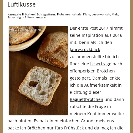
Luftikusse
Kategorie
Brötchen
Schlagwörter:
Flohsamenschale
,
Kleie
,
Leserwunsch
,
Malz
,
Sauerteig
46 Kommentare
Der erste Post 2017 nimmt
seine Inspiration aus 2016
mit. Denn als ich den
Jahresrückblick
zusammenstellte bin ich
über eine
Leserfrage
nach
offenporigen Brötchen
gestolpert. Damals lenkte
ich die Aufmerksamkeit in
Richtung dieser
Baguettbrötchen
und dann
rutschte die Frage in
meinem Kopf immer weiter
nach hinten. Es hat einen einfachen Grund: meistens
backe ich Brötchen nur fürs Frühstück und da mag ich die