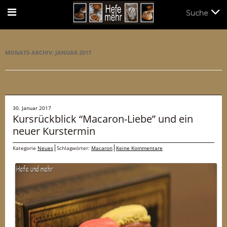
Suche
Suche
MONATS-ARCHIV:
JANUAR 2017
30. Januar 2017
Kursrückblick “Macaron-Liebe” und ein
neuer Kurstermin
Kategorie
Neues
Schlagwörter:
Macaron
Keine Kommentare