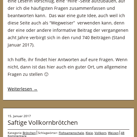
eine Leserin vorschlug, eine “Hilfe”-Seite aufzubauen, auf
der ich die häufigsten Fragen zusammenfassen und
beantworten kann. Das war eine gute Idee, auch weil ich
diese Seite auch als “Wegweiser” verwenden kann, denn
der eine oder andere informative Beitrag der vergangenen
acht Jahre verbirgt sich in den rund 740 Beiträgen (Stand
Januar 2017).
Ich hoffe, ihr findet hier Antworten auf eure Fragen. Wenn
nicht, dann ist das hier auch ein guter Ort, um allgemeine
Fragen zu stellen 🙂
Weiterlesen
→
15. Januar 2017
Saftige Vollkornbrötchen
Kategorie
Brötchen
Schlagwörter:
Flohsamenschale
,
Kleie
,
Vollkorn
,
Weizen
48
Kommentare