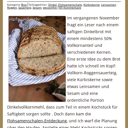
Kategorie
Brot
Schlagwörter:
Dinkel
,
Flohsamenschale
,
Kürbiskerne
,
Leinsamen
,
Roggen
,
Sauerteig
,
Sesam
,
weizenfrei
89 Kommentare
Im vergangenen November
fragt ein Leser nach einem
saftigen Dinkelbrot mit
einem mindestens 50%
Vollkornanteil und
verschiedenen Kernen.
Eine erste Idee zu dem Brot
hatte ich schnell im Kopf:
Vollkorn-Roggensauerteig,
viele Kürbiskerne sowie
etwas Leinsamen und
Sesam und eine
ordentliche Portion
Dinkelvollkornmehl, dass zum Teil in einem Kochstück für
Saftigkeit sorgen sollte . Doch dann kam die
Flohsamenschalen-Entdeckung,
und ich warf die Planung
über den Haufen. Anstelle eines Mehl-Kochstücks sorgen