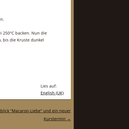
en.
ei 250°C backen. Nun die
 bis die Kruste dunkel
Lies auf:
English (UK)
blick “Macaron-Liebe” und ein neuer
Kurstermin
→