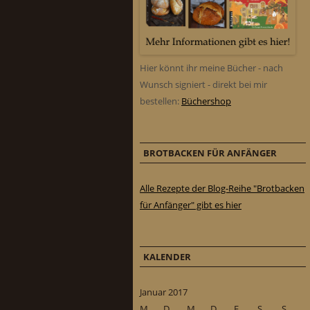
Hier könnt ihr meine Bücher - nach
Wunsch signiert - direkt bei mir
bestellen:
Büchershop
BROTBACKEN FÜR ANFÄNGER
Alle Rezepte der Blog-Reihe "Brotbacken
für Anfänger" gibt es hier
KALENDER
Januar 2017
M
D
M
D
F
S
S