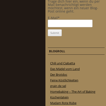
Trage dich hier ein, wenn du per
Mail benachrichtigt werden
möchtest, wenn ein neuer Blog-
Post online geht.
E-Mail*
BLOGROLL
Chili und Ciabatta
Das Mädel vom Land
Der Brotdoc
Feine Köstlichkeiten
grain de sel
Homebaking – The Art of Baking
Küchenlatein
Madam Rote Rübe