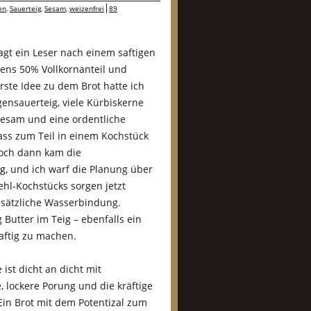
en
,
Sauerteig
,
Sesam
,
weizenfrei
89
gt ein Leser nach einem saftigen
ens 50% Vollkornanteil und
rste Idee zu dem Brot hatte ich
gensauerteig, viele Kürbiskerne
esam und eine ordentliche
ass zum Teil in einem Kochstück
 Doch dann kam die
g,
und ich warf die Planung über
ehl-Kochstücks sorgen jetzt
usätzliche Wasserbindung.
g Butter im Teig – ebenfalls ein
aftig zu machen.
ist dicht an dicht mit
 lockere Porung und die kräftige
Ein Brot mit dem Potentizal zum