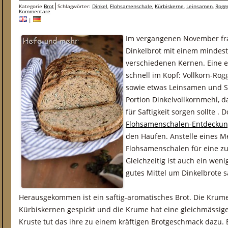
Kategorie
Brot
Schlagwörter:
Dinkel
,
Flohsamenschale
,
Kürbiskerne
,
Leinsamen
,
Rogg
Kommentare
|
Im vergangenen November fra
Dinkelbrot mit einem mindest
verschiedenen Kernen. Eine e
schnell im Kopf: Vollkorn-Rog
sowie etwas Leinsamen und S
Portion Dinkelvollkornmehl, d
für Saftigkeit sorgen sollte .
Flohsamenschalen-Entdeckun
den Haufen. Anstelle eines M
Flohsamenschalen für eine z
Gleichzeitig ist auch ein weni
gutes Mittel um Dinkelbrote s
Herausgekommen ist ein saftig-aromatisches Brot. Die Krume 
Kürbiskernen gespickt und die Krume hat eine gleichmässige,
Kruste tut das ihre zu einem kräftigen Brotgeschmack dazu. 