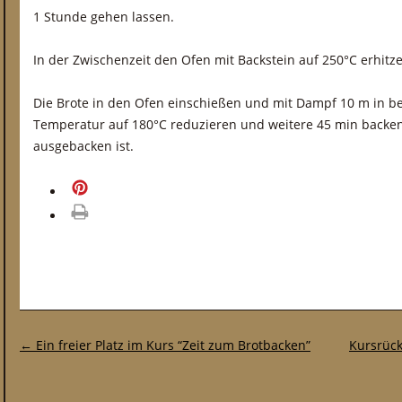
1 Stunde gehen lassen.
In der Zwischenzeit den Ofen mit Backstein auf 250°C erhitz
Die Brote in den Ofen einschießen und mit Dampf 10 m in b
Temperatur auf 180°C reduzieren und weitere 45 min backen,
ausgebacken ist.
merken
drucken
Post-Navigation
←
Ein freier Platz im Kurs “Zeit zum Brotbacken”
Kursrück