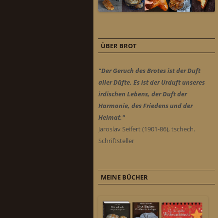
ÜBER BROT
"Der Geruch des Brotes ist der Duft
aller Düfte. Es ist der Urduft unseres
irdischen Lebens, der Duft der
Harmonie, des Friedens und der
Heimat."
Jaroslav Seifert (1901-86), tschech.
Schriftsteller
MEINE BÜCHER