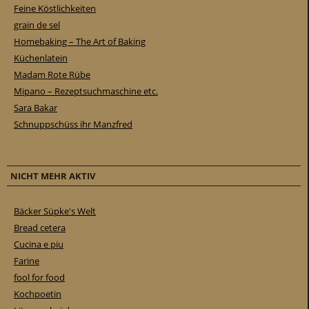
Feine Köstlichkeiten
grain de sel
Homebaking – The Art of Baking
Küchenlatein
Madam Rote Rübe
Mipano – Rezeptsuchmaschine etc.
Sara Bakar
Schnuppschüss ihr Manzfred
NICHT MEHR AKTIV
Bäcker Süpke's Welt
Bread cetera
Cucina e piu
Farine
fool for food
Kochpoetin