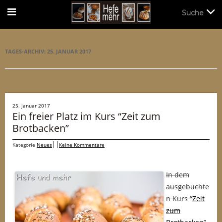
Suche
Suche
TAGES-ARCHIV:
25. JANUAR 2017
25. Januar 2017
Ein freier Platz im Kurs “Zeit zum
Brotbacken”
Kategorie
Neues
Keine Kommentare
In dem
ausgebuchte
n Kurs “
Zeit
zum