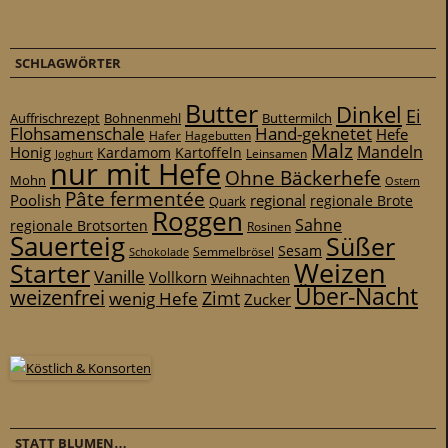
SCHLAGWÖRTER
Butter
Dinkel
Ei
Auffrischrezept
Bohnenmehl
Buttermilch
Flohsamenschale
Hand-geknetet
Hefe
Hafer
Hagebutten
Malz
Mandeln
Honig
Kardamom
Kartoffeln
Leinsamen
Joghurt
nur mit Hefe
Ohne Bäckerhefe
Mohn
Ostern
Pâte fermentée
Poolish
regional
Quark
regionale Brote
Roggen
Sahne
regionale Brotsorten
Rosinen
Sauerteig
Süßer
Sesam
Schokolade
Semmelbrösel
Weizen
Starter
Vanille
Vollkorn
Weihnachten
Über-Nacht
weizenfrei
Zimt
wenig Hefe
Zucker
STATT BLUMEN…