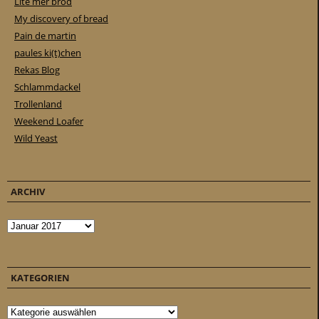
Lite mer bröd
My discovery of bread
Pain de martin
paules ki(t)chen
Rekas Blog
Schlammdackel
Trollenland
Weekend Loafer
Wild Yeast
ARCHIV
Archiv
KATEGORIEN
Kategorien