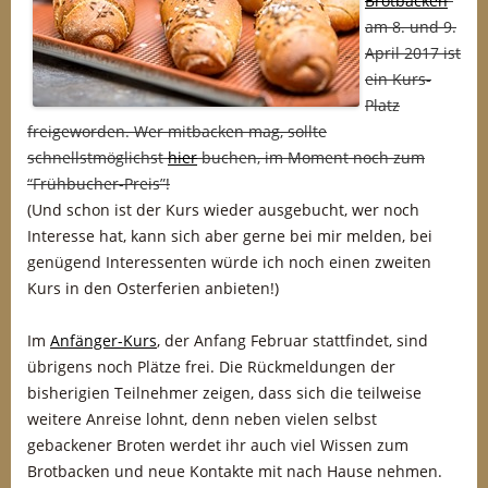
Brotbacken
”
am 8. und 9.
April 2017 ist
ein Kurs-
Platz
freigeworden. Wer mitbacken mag, sollte
schnellstmöglichst
hier
buchen, im Moment noch zum
“Frühbucher-Preis”!
(Und schon ist der Kurs wieder ausgebucht, wer noch
Interesse hat, kann sich aber gerne bei mir melden, bei
genügend Interessenten würde ich noch einen zweiten
Kurs in den Osterferien anbieten!)
Im
Anfänger-Kurs
, der Anfang Februar stattfindet, sind
übrigens noch Plätze frei. Die Rückmeldungen der
bisherigien Teilnehmer zeigen, dass sich die teilweise
weitere Anreise lohnt, denn neben vielen selbst
gebackener Broten werdet ihr auch viel Wissen zum
Brotbacken und neue Kontakte mit nach Hause nehmen.