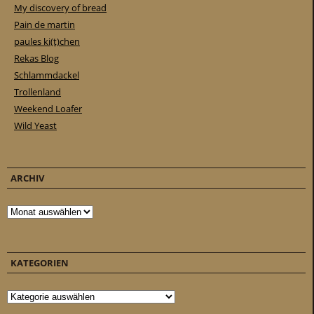
My discovery of bread
Pain de martin
paules ki(t)chen
Rekas Blog
Schlammdackel
Trollenland
Weekend Loafer
Wild Yeast
ARCHIV
Archiv
KATEGORIEN
Kategorien