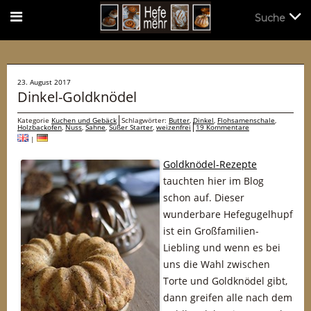
Suche
Suche
23. August 2017
Dinkel-Goldknödel
Kategorie
Kuchen und Gebäck
Schlagwörter:
Butter
,
Dinkel
,
Flohsamenschale
,
Holzbackofen
,
Nuss
,
Sahne
,
Süßer Starter
,
weizenfrei
19 Kommentare
|
Goldknödel-Rezepte
tauchten hier im Blog
schon auf. Dieser
wunderbare Hefegugelhupf
ist ein Großfamilien-
Liebling und wenn es bei
uns die Wahl zwischen
Torte und Goldknödel gibt,
dann greifen alle nach dem