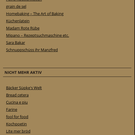
grain de sel
Homebaking – The Art of Baking
Küchenlatein
Madam Rote Rübe
Mipano – Rezeptsuchmaschine etc.
Sara Bakar
Schnuppschüss ihr Manzfred
NICHT MEHR AKTIV
Bäcker Süpke's Welt
Bread cetera
Cucina e piu
Farine
fool for food
Kochpoetin
Lite mer bröd