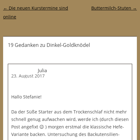
Post-Navigation
←
Die neuen Kurstermine sind
Buttermilch-Stuten
→
online
19 Gedanken
zu
Dinkel-Goldknödel
Julia
23. August 2017
Hallo Stefanie!
Da der Süße Starter aus dem Trockenschlaf nicht mehr
schnell genug aufwachen wird, werde ich (durch diesen
Post angefixt 😉 ) morgen erstmal die klassische Hefe-
Variante backen. Untersuchung des Backutensilien-