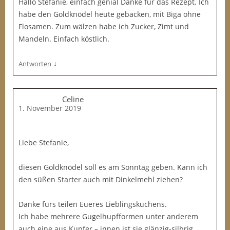
Hallo Stefanie, einfach genial Danke für das Rezept. Ich
habe den Goldknödel heute gebacken, mit Biga ohne
Flosamen. Zum wälzen habe ich Zucker, Zimt und
Mandeln. Einfach köstlich.
↓
Antworten
Celine
1. November 2019
Liebe Stefanie,
diesen Goldknödel soll es am Sonntag geben. Kann ich
den süßen Starter auch mit Dinkelmehl ziehen?
Danke fürs teilen Eueres Lieblingskuchens.
Ich habe mehrere Gugelhupfformen unter anderem
auch eine aus Kupfer – innen ist sie glänzig-silbrig.