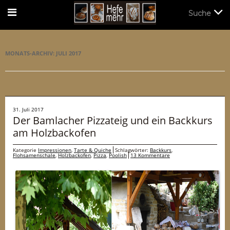
Suche
Suche
MONATS-ARCHIV:
JULI 2017
31. Juli 2017
Der Bamlacher Pizzateig und ein Backkurs
am Holzbackofen
Kategorie
Impressionen
,
Tarte & Quiche
Schlagwörter:
Backkurs
,
Flohsamenschale
,
Holzbackofen
,
Pizza
,
Poolish
13 Kommentare