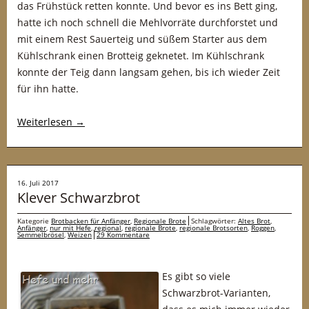
das Frühstück retten konnte. Und bevor es ins Bett ging,
hatte ich noch schnell die Mehlvorräte durchforstet und
mit einem Rest Sauerteig und süßem Starter aus dem
Kühlschrank einen Brotteig geknetet. Im Kühlschrank
konnte der Teig dann langsam gehen, bis ich wieder Zeit
für ihn hatte.
Weiterlesen
→
16. Juli 2017
Klever Schwarzbrot
Kategorie
Brotbacken für Anfänger
,
Regionale Brote
Schlagwörter:
Altes Brot
,
Anfänger
,
nur mit Hefe
,
regional
,
regionale Brote
,
regionale Brotsorten
,
Roggen
,
Semmelbrösel
,
Weizen
29 Kommentare
Es gibt so viele
Schwarzbrot-Varianten,