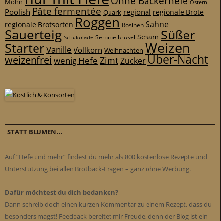
Ohne Bäckerhefe
Mohn
Ostern
Pâte fermentée
Poolish
regional
Quark
regionale Brote
Roggen
Sahne
regionale Brotsorten
Rosinen
Sauerteig
Süßer
Sesam
Schokolade
Semmelbrösel
Weizen
Starter
Vanille
Vollkorn
Weihnachten
Über-Nacht
weizenfrei
Zimt
wenig Hefe
Zucker
STATT BLUMEN…
Auf “Hefe und mehr” findest du mehr als 800 kostenlose Rezepte und
Unterstützung bei allen Brotback-Fragen – ganz ohne Werbung.
Dafür möchtest du dich bedanken?
Dann schreib doch einen kurzen Kommentar zu einem Rezept, dass du
besonders magst! Feedback bereitet mir Freude, denn der Blog ist ein