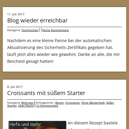
11. Juli 2017
Blog wieder erreichbar
Kategorie
Technisches
Keine Kommentare
Nachdem es eine kleine Panne bei der automatischen
Aktualisierung des Sicherheits-Zertifikats gegeben hat,
läuft jetzt alles wieder wie gewohnt. Danke an alle, die mir
Bescheid gesagt hatten!
8. Juli 2017
Croissants mit süßem Starter
Kategorie
Brötchen
Schlagwörter:
Butter
,
Croissants
,
Ohne Bäckerhefe
,
Süßer
Starter
,
Über-Nacht
12 Kommentare
An diesem Rezept bastele