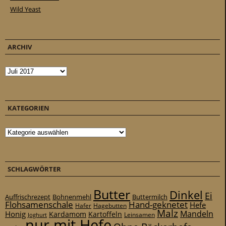
Wild Yeast
ARCHIV
Archiv
KATEGORIEN
Kategorien
SCHLAGWÖRTER
Butter
Dinkel
Ei
Auffrischrezept
Bohnenmehl
Buttermilch
Flohsamenschale
Hand-geknetet
Hefe
Hafer
Hagebutten
Malz
Mandeln
Honig
Kardamom
Kartoffeln
Leinsamen
Joghurt
nur mit Hefe