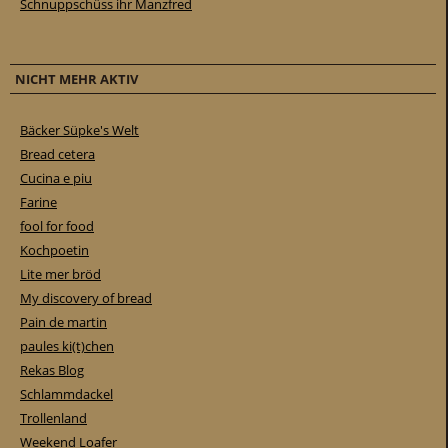
Schnuppschüss ihr Manzfred
NICHT MEHR AKTIV
Bäcker Süpke's Welt
Bread cetera
Cucina e piu
Farine
fool for food
Kochpoetin
Lite mer bröd
My discovery of bread
Pain de martin
paules ki(t)chen
Rekas Blog
Schlammdackel
Trollenland
Weekend Loafer