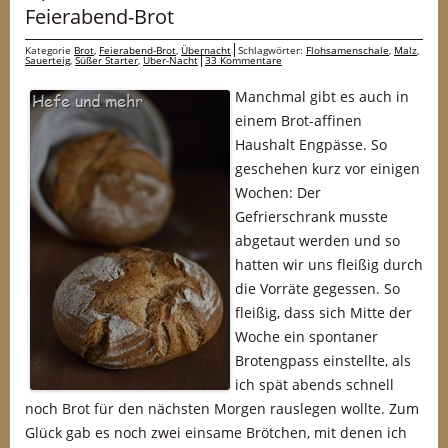
Feierabend-Brot
Kategorie
Brot
,
Feierabend-Brot
,
Übernacht
Schlagwörter:
Flohsamenschale
,
Malz
,
Sauerteig
,
Süßer Starter
,
Über-Nacht
33 Kommentare
Manchmal gibt es auch in
einem Brot-affinen
Haushalt Engpässe. So
geschehen kurz vor einigen
Wochen: Der
Gefrierschrank musste
abgetaut werden und so
hatten wir uns fleißig durch
die Vorräte gegessen. So
fleißig, dass sich Mitte der
Woche ein spontaner
Brotengpass einstellte, als
ich spät abends schnell
noch Brot für den nächsten Morgen rauslegen wollte. Zum
Glück gab es noch zwei einsame Brötchen, mit denen ich