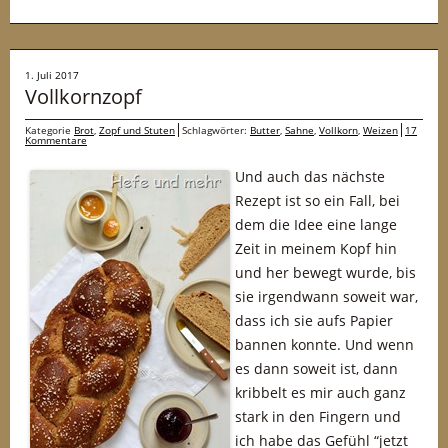
1. Juli 2017
Vollkornzopf
Kategorie
Brot
,
Zopf und Stuten
Schlagwörter:
Butter
,
Sahne
,
Vollkorn
,
Weizen
17
Kommentare
Und auch das nächste
Rezept ist so ein Fall, bei
dem die Idee eine lange
Zeit in meinem Kopf hin
und her bewegt wurde, bis
sie irgendwann soweit war,
dass ich sie aufs Papier
bannen konnte. Und wenn
es dann soweit ist, dann
kribbelt es mir auch ganz
stark in den Fingern und
ich habe das Gefühl “jetzt