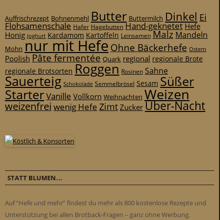
Butter
Dinkel
Ei
Auffrischrezept
Bohnenmehl
Buttermilch
Flohsamenschale
Hand-geknetet
Hefe
Hafer
Hagebutten
Malz
Mandeln
Honig
Kardamom
Kartoffeln
Leinsamen
Joghurt
nur mit Hefe
Ohne Bäckerhefe
Mohn
Ostern
Pâte fermentée
Poolish
regional
Quark
regionale Brote
Roggen
Sahne
regionale Brotsorten
Rosinen
Sauerteig
Süßer
Sesam
Schokolade
Semmelbrösel
Weizen
Starter
Vanille
Vollkorn
Weihnachten
Über-Nacht
weizenfrei
Zimt
wenig Hefe
Zucker
STATT BLUMEN…
Auf “Hefe und mehr” findest du mehr als 800 kostenlose Rezepte und
Unterstützung bei allen Brotback-Fragen – ganz ohne Werbung.