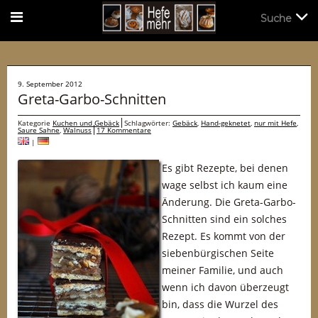
Suche
Suche
9. September 2012
Greta-Garbo-Schnitten
Kategorie
Kuchen und Gebäck
Schlagwörter:
Gebäck
,
Hand-geknetet
,
nur mit Hefe
,
Saure Sahne
,
Walnuss
17 Kommentare
|
Es gibt Rezepte, bei denen
wage selbst ich kaum eine
Änderung. Die Greta-Garbo-
Schnitten sind ein solches
Rezept. Es kommt von der
siebenbürgischen Seite
meiner Familie, und auch
wenn ich davon überzeugt
bin, dass die Wurzel des