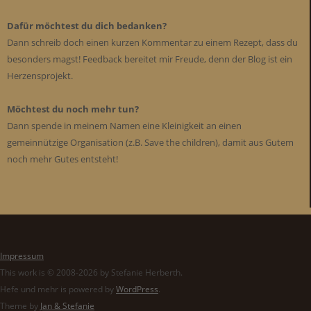
Dafür möchtest du dich bedanken?
Dann schreib doch einen kurzen Kommentar zu einem Rezept, dass du
besonders magst! Feedback bereitet mir Freude, denn der Blog ist ein
Herzensprojekt.
Möchtest du noch mehr tun?
Dann spende in meinem Namen eine Kleinigkeit an einen
gemeinnützige Organisation (z.B. Save the children), damit aus Gutem
noch mehr Gutes entsteht!
Impressum
This work is © 2008-2026 by Stefanie Herberth.
Hefe und mehr is powered by
WordPress
.
Theme by
Jan & Stefanie