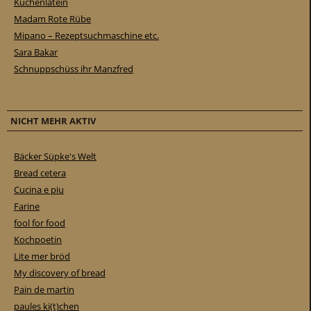
Küchenlatein
Madam Rote Rübe
Mipano – Rezeptsuchmaschine etc.
Sara Bakar
Schnuppschüss ihr Manzfred
NICHT MEHR AKTIV
Bäcker Süpke's Welt
Bread cetera
Cucina e piu
Farine
fool for food
Kochpoetin
Lite mer bröd
My discovery of bread
Pain de martin
paules ki(t)chen