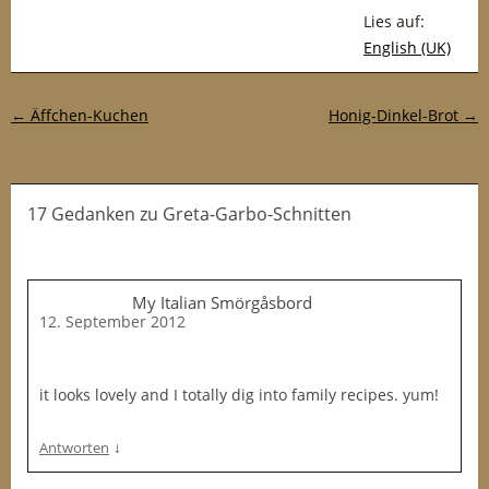
Lies auf:
English (UK)
Post-Navigation
←
Äffchen-Kuchen
Honig-Dinkel-Brot
→
17 Gedanken
zu
Greta-Garbo-Schnitten
My Italian Smörgåsbord
12. September 2012
it looks lovely and I totally dig into family recipes. yum!
↓
Antworten