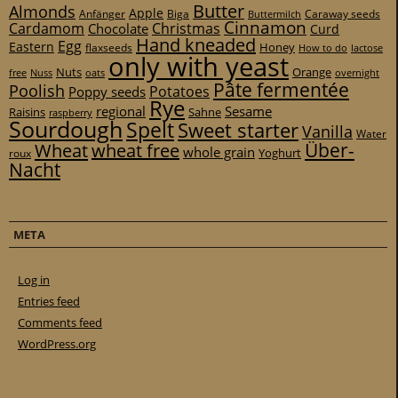
Butter
Almonds
Apple
Anfänger
Biga
Caraway seeds
Buttermilch
Cinnamon
Cardamom
Christmas
Chocolate
Curd
Hand kneaded
Egg
Eastern
Honey
flaxseeds
How to do
lactose
only with yeast
Nuts
Orange
free
Nuss
oats
overnight
Pâte fermentée
Poolish
Potatoes
Poppy seeds
Rye
regional
Sesame
Raisins
Sahne
raspberry
Sourdough
Spelt
Sweet starter
Vanilla
Water
Über-
Wheat
wheat free
whole grain
Yoghurt
roux
Nacht
META
Log in
Entries feed
Comments feed
WordPress.org