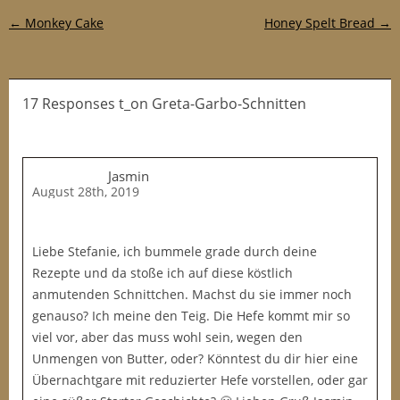
Post navigation
←
Monkey Cake
Honey Spelt Bread
→
17 Responses t_on Greta-Garbo-Schnitten
Jasmin
August 28th, 2019
Liebe Stefanie, ich bummele grade durch deine
Rezepte und da stoße ich auf diese köstlich
anmutenden Schnittchen. Machst du sie immer noch
genauso? Ich meine den Teig. Die Hefe kommt mir so
viel vor, aber das muss wohl sein, wegen den
Unmengen von Butter, oder? Könntest du dir hier eine
Übernachtgare mit reduzierter Hefe vorstellen, oder gar