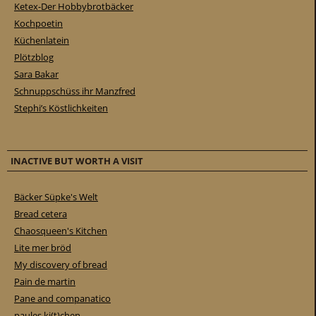
Ketex-Der Hobbybrotbäcker
Kochpoetin
Küchenlatein
Plötzblog
Sara Bakar
Schnuppschüss ihr Manzfred
Stephi’s Köstlichkeiten
INACTIVE BUT WORTH A VISIT
Bäcker Süpke's Welt
Bread cetera
Chaosqueen's Kitchen
Lite mer bröd
My discovery of bread
Pain de martin
Pane and companatico
paules ki(t)chen