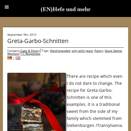
(EN)Hefe und mehr
(EN)Hefe und mehr
September 9th, 2012
Greta-Garbo-Schnitten
Category
Cake & Pastry
Tags:
Hand kneaded
,
only with yeast
,
Pastry
,
Saure Sahne
,
Walnuss
17 Responses
|
There are recipe which even
I do not dare to change. The
recipe for Greta-Garbo-
Schnitten is one of this
examples. It is a traditional
sweet from the side of my
family which stemmed from
Siebenbürgen /Transylvania.