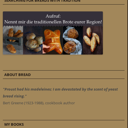
SEARCHING FOR BREADS WITH TRADTION
ABOUT BREAD
"Proust had his madeleines; I am devastated by the scent of yeast
bread rising."
Bert Greene (1923-1988), cookbook author
MY BOOKS