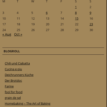
M
T
W
T
F
S
S
1
2
3
4
5
6
7
8
9
10
11
12
13
14
15
16
17
18
19
20
21
22
23
24
25
26
27
28
29
30
« Aug
Oct »
BLOGROLL
Chili und Ciabatta
Cucina e piu
Deichrunners Küche
Der Brotdoc
Farine
fool for food
grain de sel
Homebaking – The Art of Baking