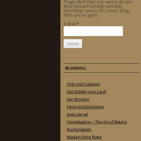
Trage dich hier ein, wenn du per
Mail benachrichtigt werden
möchtest, wenn ein neuer Blog-
Post online geht.
E-Mail*
BLOGROLL
Chili und Ciabatta
Das Mädel vom Land
Der Brotdoc
Feine Köstlichkeiten
grain de sel
Homebaking – The Art of Baking
Küchenlatein
Madam Rote Rübe