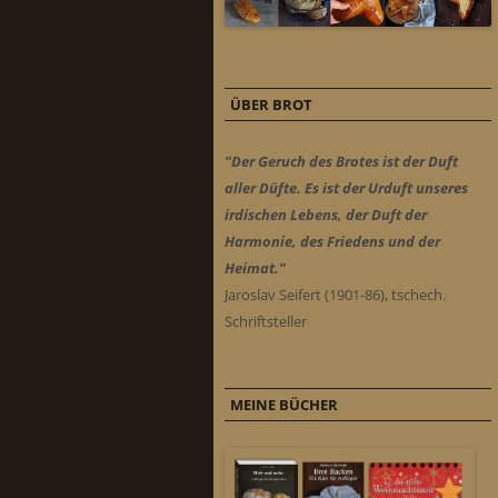
ÜBER BROT
"Der Geruch des Brotes ist der Duft
aller Düfte. Es ist der Urduft unseres
irdischen Lebens, der Duft der
Harmonie, des Friedens und der
Heimat."
Jaroslav Seifert (1901-86), tschech.
Schriftsteller
MEINE BÜCHER