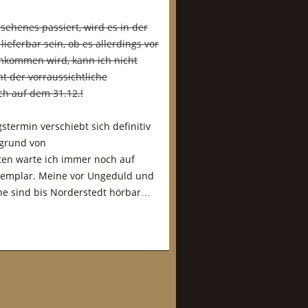
ehenes passiert, wird es in der
ieferbar sein, ob es allerdings vor
nkommen wird, kann ich nicht
t der vorraussichtliche
ch auf dem 31.12.!
termin verschiebt sich definitiv
grund von
ten warte ich immer noch auf
exemplar. Meine vor Ungeduld und
e sind bis Norderstedt hörbar…