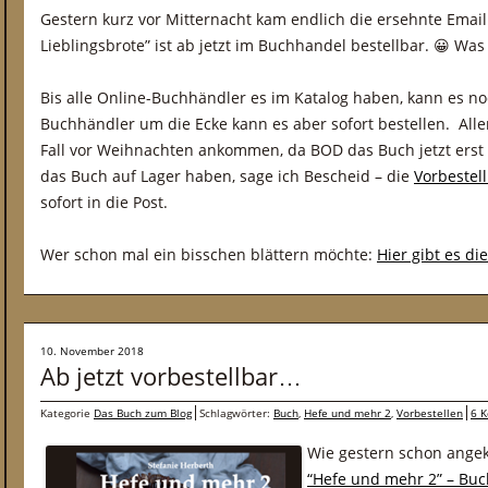
Gestern kurz vor Mitternacht kam endlich die ersehnte Emai
Lieblingsbrote” ist ab jetzt im Buchhandel bestellbar. 😀 Wa
Bis alle Online-Buchhändler es im Katalog haben, kann es no
Buchhändler um die Ecke kann es aber sofort bestellen. All
Fall vor Weihnachten ankommen, da BOD das Buch jetzt erst
das Buch auf Lager haben, sage ich Bescheid – die
Vorbestel
sofort in die Post.
Wer schon mal ein bisschen blättern möchte:
Hier gibt es di
10. November 2018
Ab jetzt vorbestellbar…
Kategorie
Das Buch zum Blog
Schlagwörter:
Buch
,
Hefe und mehr 2
,
Vorbestellen
6 
Wie gestern schon angek
“Hefe und mehr 2” – Buch