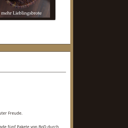
uter Freude.
rade fünf Pakete von BoD durch