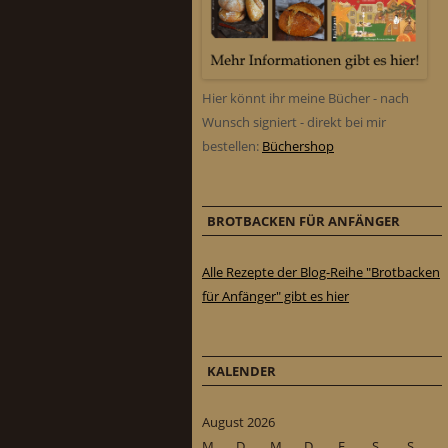
Hier könnt ihr meine Bücher - nach
Wunsch signiert - direkt bei mir
bestellen:
Büchershop
BROTBACKEN FÜR ANFÄNGER
Alle Rezepte der Blog-Reihe "Brotbacken
für Anfänger" gibt es hier
KALENDER
August 2026
M
D
M
D
F
S
S