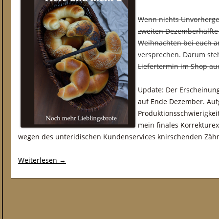
Wenn nichts Unvorherges
zweiten Dezemberhälfte l
Weihnachten bei euch a
versprechen. Darum steh
Liefertermin im Shop au
Update: Der Erscheinungs
auf Ende Dezember. Auf
Produktionsschwierigkei
mein finales Korrektur
wegen des unteridischen Kundenservices knirschenden Zähn
Weiterlesen
→