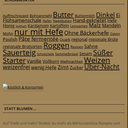
SCHLAGWÖRTER
Butter
Dinkel
Ei
Auffrischrezept
Bohnenmehl
Buttermilch
Flohsamenschale
Hand-geknetet
Hefe
Hafer
Hagebutten
Malz
Mandeln
Honig
Kardamom
Kartoffeln
Leinsamen
Joghurt
nur mit Hefe
Ohne Bäckerhefe
Mohn
Ostern
Pâte fermentée
Poolish
regional
Quark
regionale Brote
Roggen
Sahne
regionale Brotsorten
Rosinen
Sauerteig
Süßer
Sesam
Schokolade
Semmelbrösel
Weizen
Starter
Vanille
Vollkorn
Weihnachten
Über-Nacht
weizenfrei
Zimt
wenig Hefe
Zucker
STATT BLUMEN…
Auf “Hefe und mehr” findest du mehr als 800 kostenlose Rezepte und