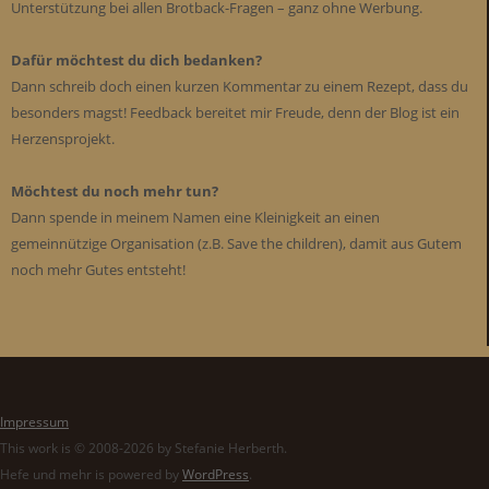
Unterstützung bei allen Brotback-Fragen – ganz ohne Werbung.
Dafür möchtest du dich bedanken?
Dann schreib doch einen kurzen Kommentar zu einem Rezept, dass du
besonders magst! Feedback bereitet mir Freude, denn der Blog ist ein
Herzensprojekt.
Möchtest du noch mehr tun?
Dann spende in meinem Namen eine Kleinigkeit an einen
gemeinnützige Organisation (z.B. Save the children), damit aus Gutem
noch mehr Gutes entsteht!
Impressum
This work is © 2008-2026 by Stefanie Herberth.
Hefe und mehr is powered by
WordPress
.