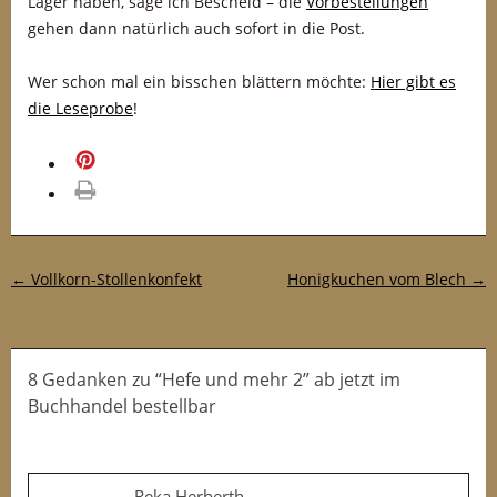
Lager haben, sage ich Bescheid – die
Vorbestellungen
gehen dann natürlich auch sofort in die Post.
Wer schon mal ein bisschen blättern möchte:
Hier gibt es
die Leseprobe
!
merken
drucken
Post-Navigation
←
Vollkorn-Stollenkonfekt
Honigkuchen vom Blech
→
8 Gedanken
zu
“Hefe und mehr 2” ab jetzt im
Buchhandel bestellbar
Reka Herberth