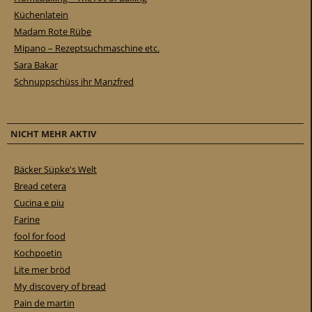
Küchenlatein
Madam Rote Rübe
Mipano – Rezeptsuchmaschine etc.
Sara Bakar
Schnuppschüss ihr Manzfred
NICHT MEHR AKTIV
Bäcker Süpke's Welt
Bread cetera
Cucina e piu
Farine
fool for food
Kochpoetin
Lite mer bröd
My discovery of bread
Pain de martin