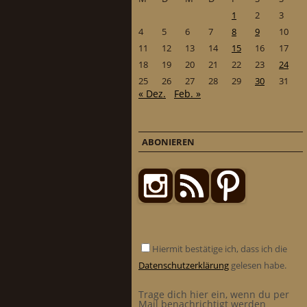
1
2
3
4
5
6
7
8
9
10
11
12
13
14
15
16
17
18
19
20
21
22
23
24
25
26
27
28
29
30
31
« Dez.
Feb. »
ABONIEREN
Hiermit bestätige ich, dass ich die
Datenschutzerklärung
gelesen habe.
Trage dich hier ein, wenn du per
Mail benachrichtigt werden