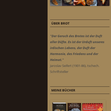
ÜBER BROT
"Der Geruch des Brotes ist der Duft
aller Düfte. Es ist der Urduft unseres
irdischen Lebens, der Duft der
Harmonie, des Friedens und der
Heimat."
Jaroslav Seifert (1901-86), tschech.
Schriftsteller
MEINE BÜCHER