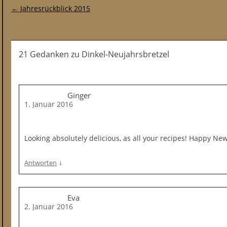
Post-Navigation
←
Jahresrückblick 2015
21 Gedanken
zu
Dinkel-Neujahrsbretzel
Ginger
1. Januar 2016
Looking absolutely delicious, as all your recipes! Happy New
↓
Antworten
Eva
2. Januar 2016