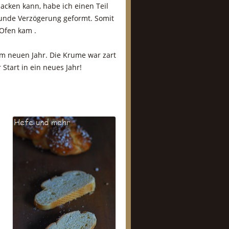
backen kann, habe ich einen Teil
tunde Verzögerung geformt. Somit
 Ofen kam .
 im neuen Jahr. Die Krume war zart
Start in ein neues Jahr!