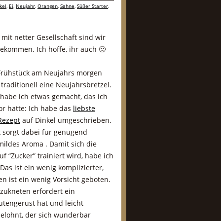
kel
,
Ei
,
Neujahr
,
Orangen
,
Sahne
,
Süßer Starter
,
mit netter Gesellschaft sind wir
gekommen. Ich hoffe, ihr auch 🙂
 Frühstück am Neujahrs morgen
 traditionell eine Neujahrsbretzel.
 habe ich etwas gemacht, das ich
or hatte: Ich habe das
liebste
Rezept
auf Dinkel umgeschrieben.
 sorgt dabei für genügend
 mildes Aroma . Damit sich die
 “Zucker” trainiert wird, habe ich
as ist ein wenig komplizierter,
n ist ein wenig Vorsicht geboten.
szukneten erfordert ein
utengerüst hat und leicht
elohnt, der sich wunderbar