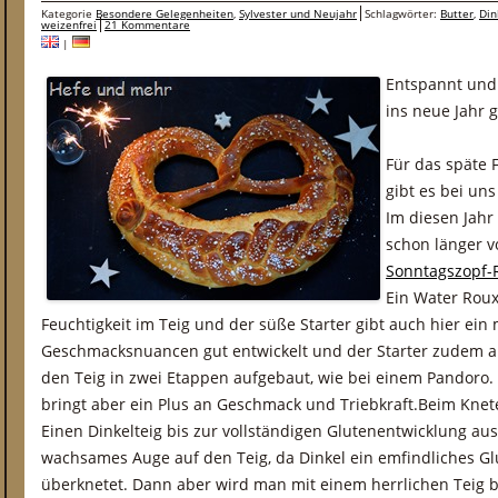
Kategorie
Besondere Gelegenheiten
,
Sylvester und Neujahr
Schlagwörter:
Butter
,
Din
weizenfrei
21 Kommentare
|
Entspannt und 
ins neue Jahr 
Für das späte
gibt es bei uns
Im diesen Jahr
schon länger v
Sonntagszopf-
Ein Water Roux
Feuchtigkeit im Teig und der süße Starter gibt auch hier ein
Geschmacksnuancen gut entwickelt und der Starter zudem auf
den Teig in zwei Etappen aufgebaut, wie bei einem Pandoro. D
bringt aber ein Plus an Geschmack und Triebkraft.
Beim Knete
Einen Dinkelteig bis zur vollständigen Glutenentwicklung au
wachsames Auge auf den Teig, da Dinkel ein emfindliches Gl
überknetet. Dann aber wird man mit einem herrlichen Teig b