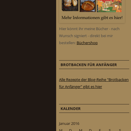
Hier könnt ihr meine Bücher - nach
Wunsch signiert - direkt bei mir
bestellen:
Büchershop
BROTBACKEN FÜR ANFÄNGER
Alle Rezepte der Blog-Reihe "Brotbacken
für Anfänger" gibt es hier
KALENDER
Januar 2016
M
D
M
D
F
S
S