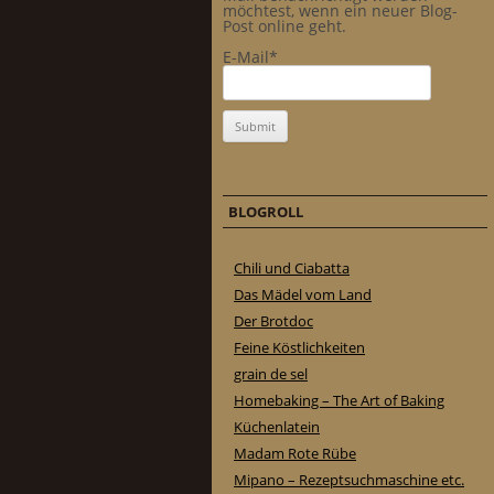
möchtest, wenn ein neuer Blog-
Post online geht.
E-Mail*
BLOGROLL
Chili und Ciabatta
Das Mädel vom Land
Der Brotdoc
Feine Köstlichkeiten
grain de sel
Homebaking – The Art of Baking
Küchenlatein
Madam Rote Rübe
Mipano – Rezeptsuchmaschine etc.