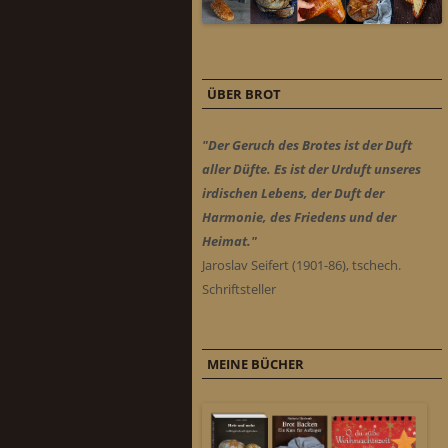
ÜBER BROT
"Der Geruch des Brotes ist der Duft
aller Düfte. Es ist der Urduft unseres
irdischen Lebens, der Duft der
Harmonie, des Friedens und der
Heimat."
Jaroslav Seifert (1901-86), tschech.
Schriftsteller
MEINE BÜCHER