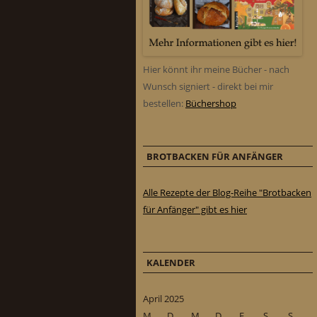
Hier könnt ihr meine Bücher - nach
Wunsch signiert - direkt bei mir
bestellen:
Büchershop
BROTBACKEN FÜR ANFÄNGER
Alle Rezepte der Blog-Reihe "Brotbacken
für Anfänger" gibt es hier
KALENDER
April 2025
M
D
M
D
F
S
S