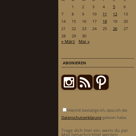
1
2
3
4
5
6
7
8
9
10
11
12
13
14
15
16
17
18
19
20
21
22
23
24
25
26
27
28
29
30
« März
Mai »
ABONIEREN
Hiermit bestätige ich, dass ich die
Datenschutzerklärung
gelesen habe.
Trage dich hier ein, wenn du per
Mail benachrichtigt werden