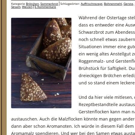
Kategorie
Brötchen
,
Sommerbrot
Schlagwörter:
Auffrischrezept
,
Bohnenmehl
,
Gerste
,
Sesam
,
Weizen
6 Kommentare
Während der Ostertage stel
dass es entweder eine Aus
Schwarzbrot zum Abendesse
noch schnell etwas zaubern
Situationen immer eine gut
ein wenig altes Anstellgut
Roggenmalz- und Gerstenfloc
Brühstück für Saftigkeit. D
dreieckigen Brötchen erled
und so stand einem lecker
Und da hier viele mitlesen,
Rezeptbestandteile austausch
Gerstenflocken kann man na
austauschen. Auch die Malzflocken könnte man gegen andere
dann aber schon Aromanoten. Ich würde in diesem Fall dem 
Aromamalz spendieren. Und wer bei den Samen etwas austa