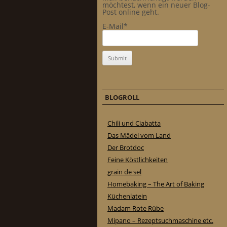
möchtest, wenn ein neuer Blog-
Post online geht.
E-Mail*
BLOGROLL
Chili und Ciabatta
Das Mädel vom Land
Der Brotdoc
Feine Köstlichkeiten
grain de sel
Homebaking – The Art of Baking
Küchenlatein
Madam Rote Rübe
Mipano – Rezeptsuchmaschine etc.