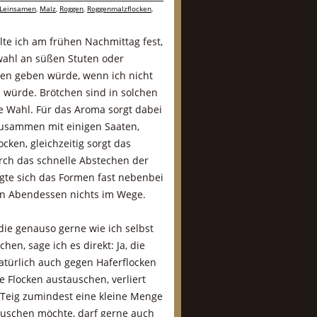
Leinsamen
,
Malz
,
Roggen
,
Roggenmalzflocken
,
lte ich am frühen Nachmittag fest,
wahl an süßen Stuten oder
n geben würde, wenn ich nicht
 würde. Brötchen sind in solchen
e Wahl. Für das Aroma sorgt dabei
 zusammen mit einigen Saaten,
ken, gleichzeitig sorgt das
urch das schnelle Abstechen der
igte sich das Formen fast nebenbei
en Abendessen nichts im Wege.
 die genauso gerne wie ich selbst
en, sage ich es direkt: Ja, die
türlich auch gegen Haferflocken
 Flocken austauschen, verliert
Teig zumindest eine kleine Menge
uschen möchte, darf gerne auch