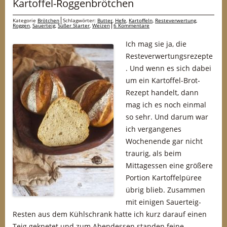
Kartoffel-Roggenbrötchen
Kategorie
Brötchen
Schlagwörter:
Butter
,
Hefe
,
Kartoffeln
,
Resteverwertung
,
Roggen
,
Sauerteig
,
Süßer Starter
,
Weizen
6 Kommentare
Ich mag sie ja, die
Resteverwertungsrezepte
. Und wenn es sich dabei
um ein Kartoffel-Brot-
Rezept handelt, dann
mag ich es noch einmal
so sehr. Und darum war
ich vergangenes
Wochenende gar nicht
traurig, als beim
Mittagessen eine größere
Portion Kartoffelpüree
übrig blieb. Zusammen
mit einigen Sauerteig-
Resten aus dem Kühlschrank hatte ich kurz darauf einen
Teig geknetet und zum Abendessen standen feine