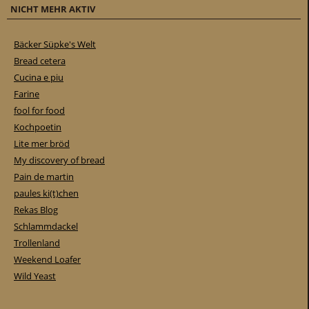
NICHT MEHR AKTIV
Bäcker Süpke's Welt
Bread cetera
Cucina e piu
Farine
fool for food
Kochpoetin
Lite mer bröd
My discovery of bread
Pain de martin
paules ki(t)chen
Rekas Blog
Schlammdackel
Trollenland
Weekend Loafer
Wild Yeast