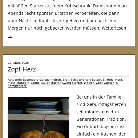
mit süßen Starter aus dem Kühlschrank. Damit kann man
Abends recht spontan Brötchen vorbereiten, die dann
über Nacht im Kühlschrank gehen und am nächsten
Morgen nur noch gebacken werden müssen.
Weiterlesen
→
22. März 2025
Zopf-Herz
Kategorie
Besondere Gelegenheiten
,
Brot
Schlagwörter:
Butter
,
Ei
,
Hefe
,
Herz
,
Malz
,
Mandeln
,
Sahne
,
Süßer Starter
,
Sweet starter
,
Weizen
,
Zopf
,
Zucker
5
Kommentare
Bei uns in der Familie
sind Geburtstagsherzen
seit mindestens drei
Generationen Tradition.
Ein Geburtstagsherz ist
einfach ein Kuchen, der