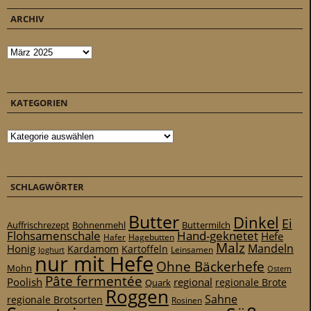
ARCHIV
Archiv
KATEGORIEN
Kategorien
SCHLAGWÖRTER
Butter
Dinkel
Ei
Auffrischrezept
Bohnenmehl
Buttermilch
Flohsamenschale
Hand-geknetet
Hefe
Hafer
Hagebutten
Malz
Mandeln
Honig
Kardamom
Kartoffeln
Leinsamen
Joghurt
nur mit Hefe
Ohne Bäckerhefe
Mohn
Ostern
Pâte fermentée
Poolish
regional
Quark
regionale Brote
Roggen
Sahne
regionale Brotsorten
Rosinen