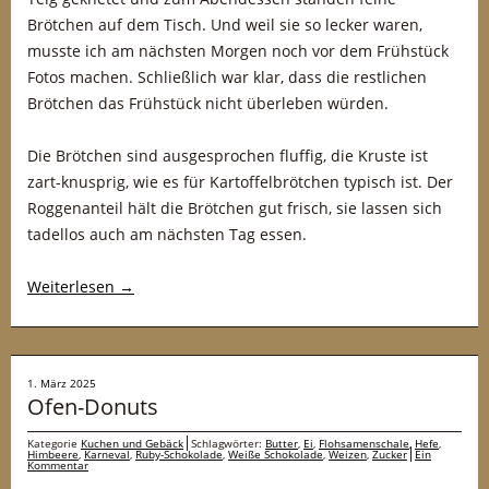
Brötchen auf dem Tisch. Und weil sie so lecker waren,
musste ich am nächsten Morgen noch vor dem Frühstück
Fotos machen. Schließlich war klar, dass die restlichen
Brötchen das Frühstück nicht überleben würden.
Die Brötchen sind ausgesprochen fluffig, die Kruste ist
zart-knusprig, wie es für Kartoffelbrötchen typisch ist. Der
Roggenanteil hält die Brötchen gut frisch, sie lassen sich
tadellos auch am nächsten Tag essen.
Weiterlesen
→
1. März 2025
Ofen-Donuts
Kategorie
Kuchen und Gebäck
Schlagwörter:
Butter
,
Ei
,
Flohsamenschale
,
Hefe
,
Himbeere
,
Karneval
,
Ruby-Schokolade
,
Weiße Schokolade
,
Weizen
,
Zucker
Ein
Kommentar