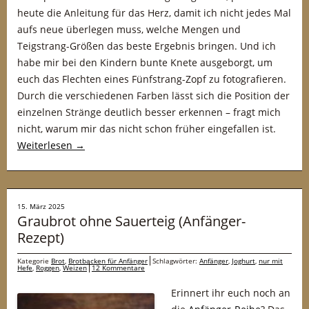
heute die Anleitung für das Herz, damit ich nicht jedes Mal
aufs neue überlegen muss, welche Mengen und
Teigstrang-Größen das beste Ergebnis bringen. Und ich
habe mir bei den Kindern bunte Knete ausgeborgt, um
euch das Flechten eines Fünfstrang-Zopf zu fotografieren.
Durch die verschiedenen Farben lässt sich die Position der
einzelnen Stränge deutlich besser erkennen – fragt mich
nicht, warum mir das nicht schon früher eingefallen ist.
Weiterlesen
→
15. März 2025
Graubrot ohne Sauerteig (Anfänger-
Rezept)
Kategorie
Brot
,
Brotbacken für Anfänger
Schlagwörter:
Anfänger
,
Joghurt
,
nur mit
Hefe
,
Roggen
,
Weizen
12 Kommentare
Erinnert ihr euch noch an