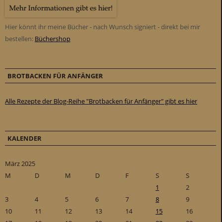
Hier könnt ihr meine Bücher - nach Wunsch signiert - direkt bei mir
bestellen:
Büchershop
BROTBACKEN FÜR ANFÄNGER
Alle Rezepte der Blog-Reihe "Brotbacken für Anfänger" gibt es hier
KALENDER
März 2025
M
D
M
D
F
S
S
1
2
3
4
5
6
7
8
9
10
11
12
13
14
15
16