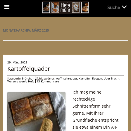
Suche
Suche
MONATS-ARCHIV:
MÄRZ 2025
29. März 2025
Kartoffelquader
Kategorie
Brötchen
Schlagwörter:
Auffrischrezept
,
Kartoffel
,
Roggen
,
Über-Nacht
,
Weizen
,
wenig Hefe
13 Kommentare
Ich mag meine
rechteckige
Schnittenform sehr
gerne. Mit ihrer
Grundfläche entspricht
sie etwa einem Din A4-