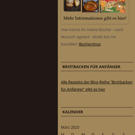
Hier könnt ihr meine Bücher - nach
Wunsch signiert - direkt bei mir
bestellen:
Büchershop
BROTBACKEN FÜR ANFÄNGER
Alle Rezepte der Blog-Reihe "Brotbacken
für Anfänger" gibt es hier
KALENDER
März 2025
M
D
M
D
F
S
S