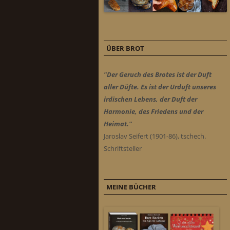
ÜBER BROT
"Der Geruch des Brotes ist der Duft
aller Düfte. Es ist der Urduft unseres
irdischen Lebens, der Duft der
Harmonie, des Friedens und der
Heimat."
Jaroslav Seifert (1901-86), tschech.
Schriftsteller
MEINE BÜCHER