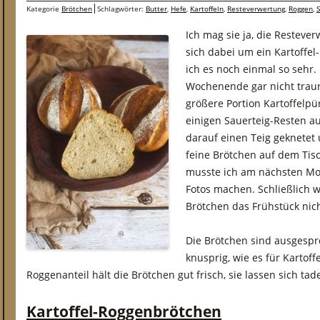
Kategorie
Brötchen
Schlagwörter:
Butter
,
Hefe
,
Kartoffeln
,
Resteverwertung
,
Roggen
,
S
Ich mag sie ja, die Restev
sich dabei um ein Kartoffe
ich es noch einmal so sehr
Wochenende gar nicht traur
größere Portion Kartoffelp
einigen Sauerteig-Resten a
darauf einen Teig geknete
feine Brötchen auf dem Tisc
musste ich am nächsten Mo
Fotos machen. Schließlich wa
Brötchen das Frühstück nic
Die Brötchen sind ausgesproc
knusprig, wie es für Kartoff
Roggenanteil hält die Brötchen gut frisch, sie lassen sich ta
Kartoffel-Roggenbrötchen