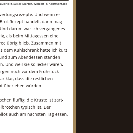
auerteig
,
Süßer Starter
,
Weizen
6 Kommentare
erwertungsrezepte. Und wenn es
l-Brot-Rezept handelt, dann mag
. Und darum war ich vergangenes
ig, als beim Mittagessen eine
üree übrig blieb. Zusammen mit
us dem Kühlschrank hatte ich kurz
t und zum Abendessen standen
h. Und weil sie so lecker waren,
rgen noch vor dem Frühstück
r klar, dass die restlichen
ht überleben würden.
hen fluffig, die Kruste ist zart-
elbrötchen typisch ist. Der
dellos auch am nächsten Tag essen.