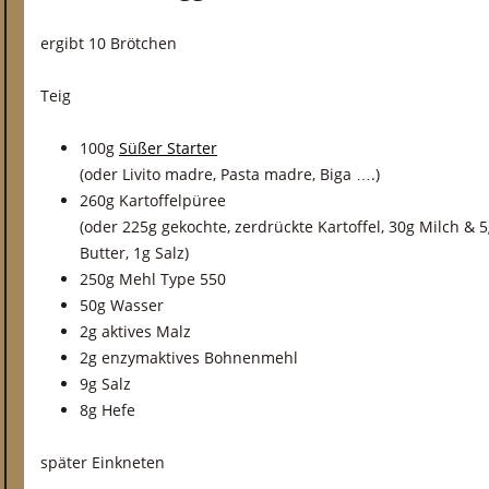
ergibt 10 Brötchen
Teig
100g
Süßer Starter
(oder Livito madre, Pasta madre, Biga ….)
260g Kartoffelpüree
(oder 225g gekochte, zerdrückte Kartoffel, 30g Milch & 
Butter, 1g Salz)
250g Mehl Type 550
50g Wasser
2g aktives Malz
2g enzymaktives Bohnenmehl
9g Salz
8g Hefe
später Einkneten