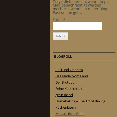
Trage dich hier ein, wenn du per
Mail benachrichtigt werden
möchtest, wenn ein neuer Blog-
Post online geht.
E-Mail*
BLOGROLL
Chili und Ciabatta
Das Mädel vom Land
Der Brotdoc
Feine Köstlichkeiten
grain de sel
Homebaking – The Art of Baking
Küchenlatein
Madam Rote Rübe