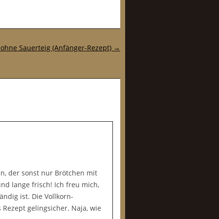
 ohne Sauerteig (Anfänger-Rezept)
→
n, der sonst nur Brötchen mit
nd lange frisch! Ich freu mich,
ndig ist. Die Vollkorn-
 Rezept gelingsicher. Naja, wie