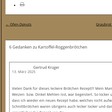
drucken
Post-Navigation
←
Ofen-Donuts
Graubrot
6 Gedanken
zu
Kartoffel-Roggenbrötchen
Gertrud Krüger
13. März 2025
Vielen Dank für dieses leckere Brötchen Rezept!!! Mein Man
Weizen- bzw. Dinkel Mehlen isst, war begeistert. So locker u
dass ich wieder ein neues Rezept habe, welches nicht aufwä
Schnittbrötchen waren übrigens auch lecker locker und das