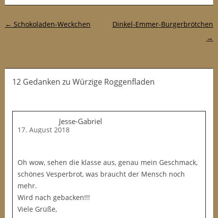
Post-Navigation
←
Schokoladen-Weckchen
Dinkel-Emmer-Burgerbrötchen
→
12 Gedanken
zu
Würzige Roggenfladen
Jesse-Gabriel
17. August 2018
Oh wow, sehen die klasse aus, genau mein Geschmack,
schönes Vesperbrot, was braucht der Mensch noch
mehr.
Wird nach gebacken!!!
Viele Grüße,