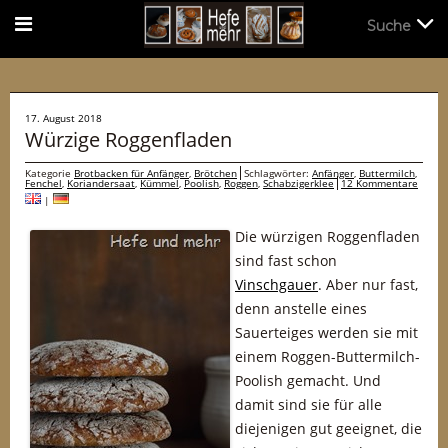
Suche
Suche
17. August 2018
Würzige Roggenfladen
Kategorie
Brotbacken für Anfänger
,
Brötchen
Schlagwörter:
Anfänger
,
Buttermilch
,
Fenchel
,
Koriandersaat
,
Kümmel
,
Poolish
,
Roggen
,
Schabzigerklee
12 Kommentare
|
Die würzigen Roggenfladen
sind fast schon
Vinschgauer
. Aber nur fast,
denn anstelle eines
Sauerteiges werden sie mit
einem Roggen-Buttermilch-
Poolish gemacht. Und
damit sind sie für alle
diejenigen gut geeignet, die