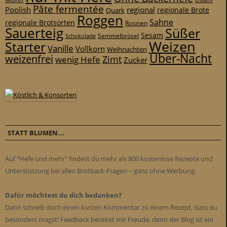
Pâte fermentée
Poolish
regional
Quark
regionale Brote
Roggen
Sahne
regionale Brotsorten
Rosinen
Sauerteig
Süßer
Sesam
Schokolade
Semmelbrösel
Weizen
Starter
Vanille
Vollkorn
Weihnachten
Über-Nacht
weizenfrei
Zimt
wenig Hefe
Zucker
STATT BLUMEN…
Auf “Hefe und mehr” findest du mehr als 800 kostenlose Rezepte und
Unterstützung bei allen Brotback-Fragen – ganz ohne Werbung.
Dafür möchtest du dich bedanken?
Dann schreib doch einen kurzen Kommentar zu einem Rezept, dass du
besonders magst! Feedback bereitet mir Freude, denn der Blog ist ein