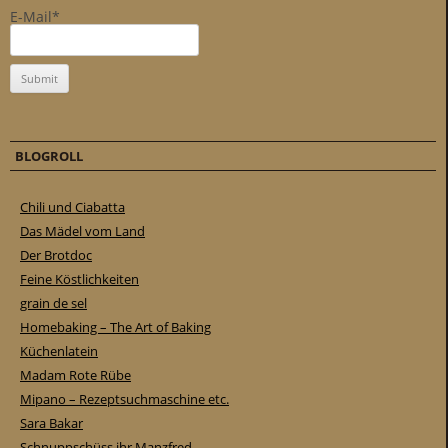
E-Mail*
BLOGROLL
Chili und Ciabatta
Das Mädel vom Land
Der Brotdoc
Feine Köstlichkeiten
grain de sel
Homebaking – The Art of Baking
Küchenlatein
Madam Rote Rübe
Mipano – Rezeptsuchmaschine etc.
Sara Bakar
Schnuppschüss ihr Manzfred