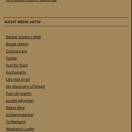
NICHT MEHR AKTIV
Bäcker Süpke's Welt
Bread cetera
Cucina e piu
Farine
fool for food
Kochpoetin
Lite mer bröd
My discovery of bread
Pain de martin
paules ki(t)chen
Rekas Blog
Schlammdackel
Trollenland
Weekend Loafer