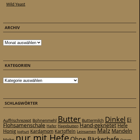
Wild Yeast
ARCHIV
Archiv
KATEGORIEN
Kategorien
SCHLAGWÖRTER
Butter
Dinkel
Ei
Auffrischrezept
Bohnenmehl
Buttermilch
Flohsamenschale
Hand-geknetet
Hefe
Hafer
Hagebutten
Malz
Mandeln
Honig
Kardamom
Kartoffeln
Leinsamen
Joghurt
nur mit Hefe
Ohne Bäckerhefe
Mohn
Ostern