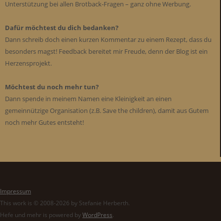
Unterstützung bei allen Brotback-Fragen – ganz ohne Werbung.
Dafür möchtest du dich bedanken?
Dann schreib doch einen kurzen Kommentar zu einem Rezept, dass du
besonders magst! Feedback bereitet mir Freude, denn der Blog ist ein
Herzensprojekt.
Möchtest du noch mehr tun?
Dann spende in meinem Namen eine Kleinigkeit an einen
gemeinnützige Organisation (z.B. Save the children), damit aus Gutem
noch mehr Gutes entsteht!
Impressum
This work is © 2008-2026 by Stefanie Herberth.
Hefe und mehr is powered by
WordPress
.