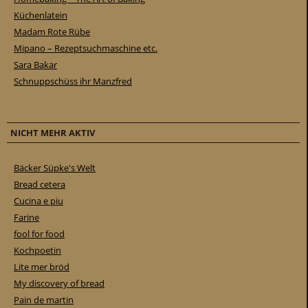
Küchenlatein
Madam Rote Rübe
Mipano – Rezeptsuchmaschine etc.
Sara Bakar
Schnuppschüss ihr Manzfred
NICHT MEHR AKTIV
Bäcker Süpke's Welt
Bread cetera
Cucina e piu
Farine
fool for food
Kochpoetin
Lite mer bröd
My discovery of bread
Pain de martin