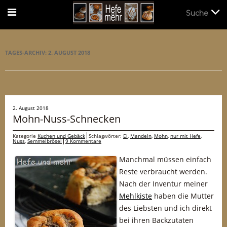
Suche
Suche
TAGES-ARCHIV:
2. AUGUST 2018
2. August 2018
Mohn-Nuss-Schnecken
Kategorie
Kuchen und Gebäck
Schlagwörter:
Ei
,
Mandeln
,
Mohn
,
nur mit Hefe
,
Nuss
,
Semmelbrösel
9 Kommentare
Manchmal müssen einfach
Reste verbraucht werden.
Nach der Inventur meiner
Mehlkiste
haben die Mutter
des Liebsten und ich direkt
bei ihren Backzutaten