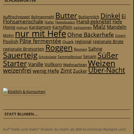
SCHLAGWÖRTER
Butter
Dinkel
Ei
Auffrischrezept
Bohnenmehl
Buttermilch
Flohsamenschale
Hand-geknetet
Hefe
Hafer
Hagebutten
Malz
Mandeln
Honig
Kardamom
Kartoffeln
Leinsamen
Joghurt
nur mit Hefe
Ohne Bäckerhefe
Mohn
Ostern
Pâte fermentée
Poolish
regional
Quark
regionale Brote
Roggen
Sahne
regionale Brotsorten
Rosinen
Sauerteig
Süßer
Sesam
Schokolade
Semmelbrösel
Weizen
Starter
Vanille
Vollkorn
Weihnachten
Über-Nacht
weizenfrei
Zimt
wenig Hefe
Zucker
STATT BLUMEN…
Auf “Hefe und mehr” findest du mehr als 800 kostenlose Rezepte und