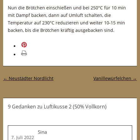
Nun die Brötchen einschießen und bei 250°C für 10 min
mit Dampf backen, dann auf Umluft schalten, die
Temperatur auf 230°C reduzieren und weiter 10-15 min
backen, bis die Brötchen kräftig ausgebacken sind.
merken
drucken
Post-Navigation
←
Neustädter Nordlicht
Vanillewürfelchen
→
9 Gedanken
zu
Luftikusse 2 (50% Vollkorn)
Sina
7. Juli 2022