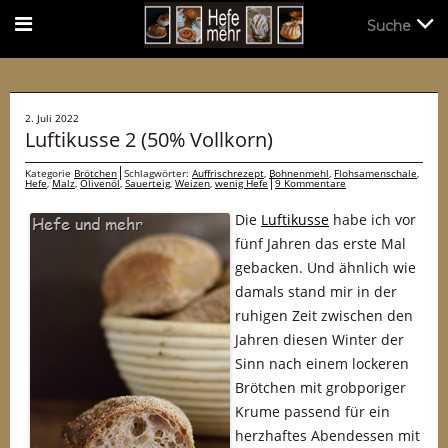
Suche
Suche
2. Juli 2022
Luftikusse 2 (50% Vollkorn)
Kategorie
Brötchen
Schlagwörter:
Auffrischrezept
,
Bohnenmehl
,
Flohsamenschale
,
Hefe
,
Malz
,
Olivenöl
,
Sauerteig
,
Weizen
,
wenig Hefe
9 Kommentare
Die
Luftikusse
habe ich vor
fünf Jahren das erste Mal
gebacken. Und ähnlich wie
damals stand mir in der
ruhigen Zeit zwischen den
Jahren diesen Winter der
Sinn nach einem lockeren
Brötchen mit grobporiger
Krume passend für ein
herzhaftes Abendessen mit