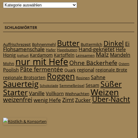
Kategorien
SCHLAGWÖRTER
Butter
Dinkel
Ei
Auffrischrezept
Bohnenmehl
Buttermilch
Flohsamenschale
Hand-geknetet
Hefe
Hafer
Hagebutten
Malz
Mandeln
Honig
Kardamom
Kartoffeln
Leinsamen
Joghurt
nur mit Hefe
Ohne Bäckerhefe
Mohn
Ostern
Pâte fermentée
Poolish
regional
Quark
regionale Brote
Roggen
Sahne
regionale Brotsorten
Rosinen
Sauerteig
Süßer
Sesam
Schokolade
Semmelbrösel
Weizen
Starter
Vanille
Vollkorn
Weihnachten
Über-Nacht
weizenfrei
Zimt
wenig Hefe
Zucker