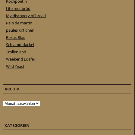
Kochpoetin
Lite mer bröd
My discovery of bread
Pain de martin
paules ki(t)chen
Rekas Blog
Schlammdackel
Trollenland
Weekend Loafer
Wild Yeast
ARCHIV
Archiv
KATEGORIEN