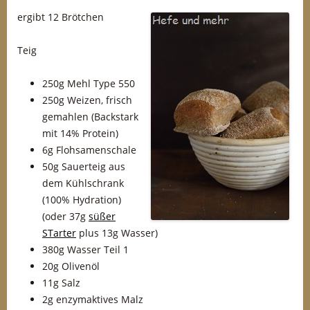
ergibt 12 Brötchen
Teig
250g Mehl Type 550
250g Weizen, frisch
gemahlen (Backstark
mit 14% Protein)
6g Flohsamenschale
50g Sauerteig aus
dem Kühlschrank
(100% Hydration)
(oder 37g
süßer
STarter
plus 13g Wasser)
380g Wasser Teil 1
20g Olivenöl
11g Salz
2g enzymaktives Malz