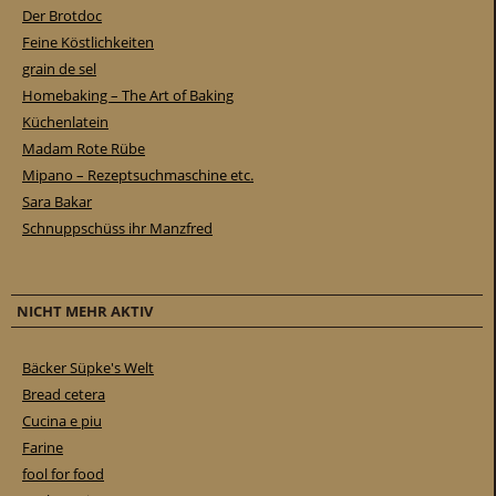
Der Brotdoc
Feine Köstlichkeiten
grain de sel
Homebaking – The Art of Baking
Küchenlatein
Madam Rote Rübe
Mipano – Rezeptsuchmaschine etc.
Sara Bakar
Schnuppschüss ihr Manzfred
NICHT MEHR AKTIV
Bäcker Süpke's Welt
Bread cetera
Cucina e piu
Farine
fool for food