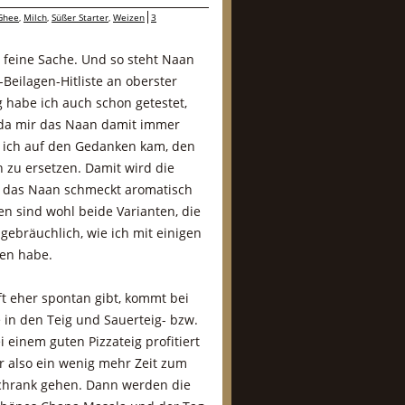
Ghee
,
Milch
,
Süßer Starter
,
Weizen
3
 feine Sache. Und so steht Naan
Beilagen-Hitliste an oberster
g habe ich auch schon getestet,
 da mir das Naan damit immer
s ich auf den Gedanken kam, den
 zu ersetzen. Damit wird die
d das Naan schmeckt aromatisch
n sind wohl beide Varianten, die
 gebräuchlich, wie ich mit einigen
en habe.
ft eher spontan gibt, kommt bei
 in den Teig und Sauerteig- bzw.
 einem guten Pizzateig profitiert
 also ein wenig mehr Zeit zum
schrank gehen. Dann werden die