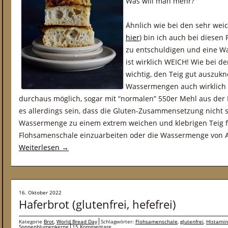
Was will man mehr?
Ähnlich wie bei den sehr weic
hier
) bin ich auch bei diesen
zu entschuldigen und eine W
ist wirklich WEICH! Wie bei d
wichtig, den Teig gut auszuk
Wassermengen auch wirklich h
durchaus möglich, sogar mit “normalen” 550er Mehl aus de
es allerdings sein, dass die Gluten-Zusammensetzung nicht s
Wassermenge zu einem extrem weichen und klebrigen Teig füh
Flohsamenschale einzuarbeiten oder die Wassermenge von A
Weiterlesen
→
16. Oktober 2022
Haferbrot (glutenfrei, hefefrei)
Kategorie
Brot
,
World Bread Day
Schlagwörter:
Flohsamenschale
,
glutenfrei
,
Histami
Sonnenblumenkerne
15 Kommentare