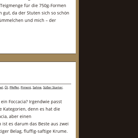
 Teigmenge für die 750g-Formen
 gut, da der Stuten sich so schön
 Krümmelchen und mich – der
el
,
Öl
,
Pfeffer
,
Piment
,
Sahne
,
Süßer Starter
,
 ein Foccacia? Irgendwie passt
e Kategorien, denn es hat die
cia, aber einen
 ist es darum das Beste aus zwei
iger Belag, fluffig-saftige Krume.