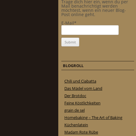
Trage dich hier ein, wenn du per
Mail benachrichtigt werden
möchtest, wenn ein neuer Blog-
Post online geht.
E-Mail*
BLOGROLL
Chili und Ciabatta
Das Mädel vom Land
Der Brotdoc
Feine Köstlichkeiten
grain de sel
Homebaking – The Art of Baking
Küchenlatein
Madam Rote Rübe