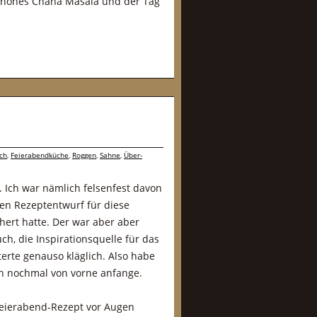
chönes Chana Masala und der Tag
ch
,
Feierabendküche
,
Roggen
,
Sahne
,
Über-
f. Ich war nämlich felsenfest davon
nen Rezeptentwurf für diese
hert hatte. Der war aber aber
h, die Inspirationsquelle für das
erte genauso kläglich. Also habe
ach nochmal von vorne anfange.
 Feierabend-Rezept vor Augen