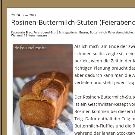
29. Oktober 2022
Rosinen-Buttermilch-Stuten (Feierabend
Kategorie
Brot
,
Feierabend-Brot
Schlagwörter:
Butter
,
Buttermilch
,
Feierabendküche
,
Weizen
16 Kommentare
Als ich mich am Ende der zw
schonen sollte, zeigte sich e
perfekt, wenn die Zeit in der 
richtigen Planung braucht da
aber dadurch kann man die Ar
verteilen und steht jeden Tag
Der Rosinen-Buttermilch-Stute
ist ein Geschwister-Rezept v
Rosinen kommen bei diesem R
Teig. Dafür enthält der Teig 
Buttermilch-Fluffies und die
während der langen Stockgar