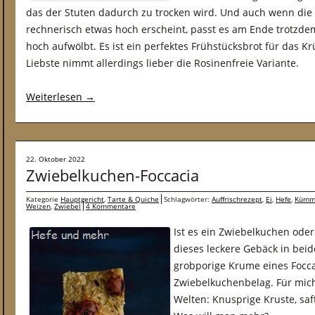
das der Stuten dadurch zu trocken wird. Und auch wenn die
rechnerisch etwas hoch erscheint, passt es am Ende trotzdem
hoch aufwölbt. Es ist ein perfektes Frühstücksbrot für das
Liebste nimmt allerdings lieber die Rosinenfreie Variante.
Weiterlesen
→
22. Oktober 2022
Zwiebelkuchen-Foccacia
Kategorie
Hauptgericht
,
Tarte & Quiche
Schlagwörter:
Auffrischrezept
,
Ei
,
Hefe
,
Kümm
Weizen
,
Zwiebel
4 Kommentare
Ist es ein Zwiebelkuchen oder
dieses leckere Gebäck in beid
grobporige Krume eines Focca
Zwiebelkuchenbelag. Für mich
Welten: Knusprige Kruste, saft