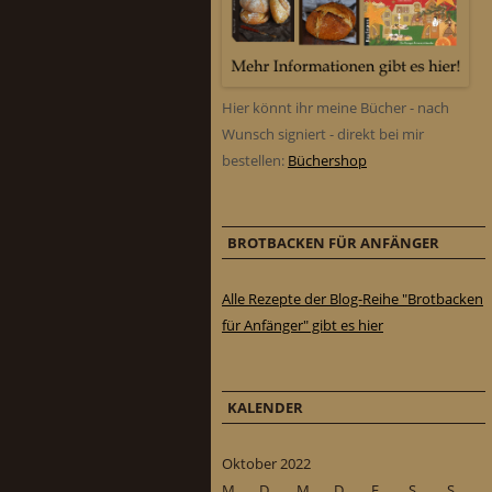
Hier könnt ihr meine Bücher - nach
Wunsch signiert - direkt bei mir
bestellen:
Büchershop
BROTBACKEN FÜR ANFÄNGER
Alle Rezepte der Blog-Reihe "Brotbacken
für Anfänger" gibt es hier
KALENDER
Oktober 2022
M
D
M
D
F
S
S