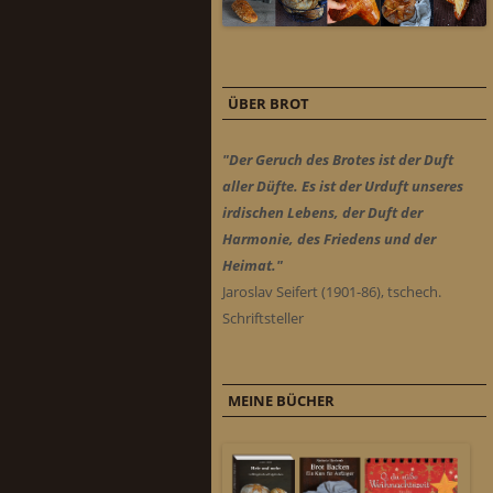
ÜBER BROT
"Der Geruch des Brotes ist der Duft
aller Düfte. Es ist der Urduft unseres
irdischen Lebens, der Duft der
Harmonie, des Friedens und der
Heimat."
Jaroslav Seifert (1901-86), tschech.
Schriftsteller
MEINE BÜCHER