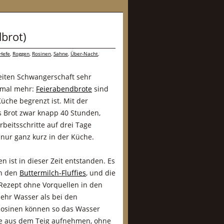
brot)
Hefe
,
Roggen
,
Rosinen
,
Sahne
,
Über-Nacht
,
eiten Schwangerschaft sehr
inmal mehr:
Feierabendbrote
sind
Küche begrenzt ist. Mit der
s Brot zwar knapp 40 Stunden,
beitsschritte auf drei Tage
 nur ganz kurz in der Küche.
n ist in dieser Zeit entstanden. Es
on den
Buttermilch-Fluffies
, und die
ezept ohne Vorquellen in den
mehr Wasser als bei den
 Rosinen können so das Wasser
e aus dem Teig aufnehmen, ohne