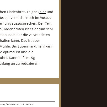
hen Fladenbrot- Teigen (
hier
und
 Rezept versucht, mich im Voraus
arnung auszusprechen: Der Teig
en Fladenbroten ist es darum sehr
neten, damit er die verwendeten
alten kann. Das ist aber
r Mühle. Bei Supermarktmehl kann
o optimal ist und die
rt. Dann hilft es, 5g
nfang an zu reduzieren.
narm
,
Kürbiskerne
,
Leinsamen
,