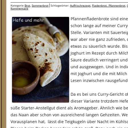
Kategorie
Brot
,
Sommerbrot
Schlagwörter:
Auffrischrezept
,
Fladenbrot. Pfannenbrot
,
Kommentare
Pfannenfladenbrote sind eine
schon lange auf meiner Curry-
Stelle. Varianten mit Sauertei
war aber nie ganz zufrieden,
etwas zu säuerlich wurde. Bi
Joghurt im Rezept durch Milch
Säure deutlich verringert un
und ausgewogen. Und in Indie
mit Joghurt und die mit Milch
Lesen inzwischen rausgefund
Da es bei uns Curry-Gericht o
dieser Variante trotzdem Hefe
süße Starter-Anstellgut dient als Aromageber. Ähnlich wie bei
das Naan aber schon von ausreichend langen Gehzeiten. Wer
Vorausplanen hat, lässt die Teigkugeln über Nacht im Kühl