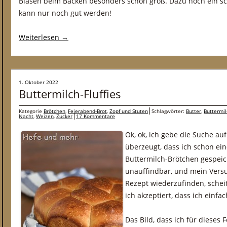
Blasen beim Backen besonders schön groß. Dazu noch ein s
kann nur noch gut werden!
Weiterlesen
→
1. Oktober 2022
Buttermilch-Fluffies
Kategorie
Brötchen
,
Feierabend-Brot
,
Zopf und Stuten
Schlagwörter:
Butter
,
Buttermil
Nacht
,
Weizen
,
Zucker
17 Kommentare
Ok, ok, ich gebe die Suche au
überzeugt, dass ich schon ei
Buttermilch-Brötchen gespeic
unauffindbar, und mein Versuc
Rezept wiederzufinden, scheit
ich akzeptiert, dass ich einf
Das Bild, dass ich für dieses