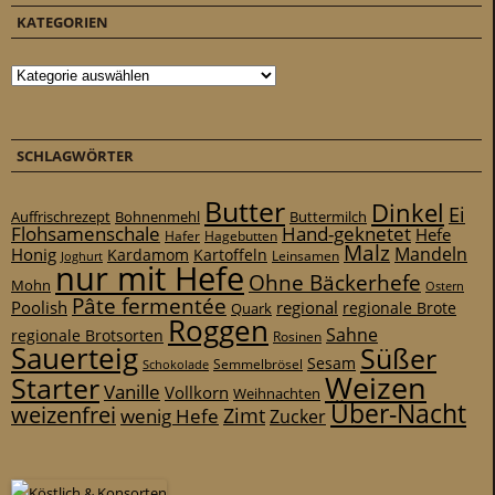
KATEGORIEN
Kategorien
SCHLAGWÖRTER
Butter
Dinkel
Ei
Auffrischrezept
Bohnenmehl
Buttermilch
Flohsamenschale
Hand-geknetet
Hefe
Hafer
Hagebutten
Malz
Mandeln
Honig
Kardamom
Kartoffeln
Leinsamen
Joghurt
nur mit Hefe
Ohne Bäckerhefe
Mohn
Ostern
Pâte fermentée
Poolish
regional
Quark
regionale Brote
Roggen
Sahne
regionale Brotsorten
Rosinen
Sauerteig
Süßer
Sesam
Schokolade
Semmelbrösel
Weizen
Starter
Vanille
Vollkorn
Weihnachten
Über-Nacht
weizenfrei
Zimt
wenig Hefe
Zucker