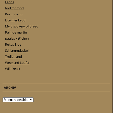
Farine
fool for food
Kochpoetin
Lite mer bröd
My discovery of bread
Pain de martin
paules ki(t)chen
Rekas Blog
Schlammdackel
Trollenland
Weekend Loafer
Wild Yeast
ARCHIV
Archiv