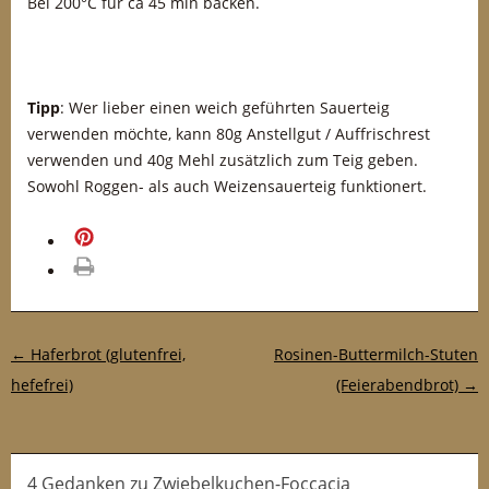
Bei 200°C für ca 45 min backen.
Tipp
: Wer lieber einen weich geführten Sauerteig
verwenden möchte, kann 80g Anstellgut / Auffrischrest
verwenden und 40g Mehl zusätzlich zum Teig geben.
Sowohl Roggen- als auch Weizensauerteig funktionert.
merken
drucken
Post-Navigation
←
Haferbrot (glutenfrei,
Rosinen-Buttermilch-Stuten
hefefrei)
(Feierabendbrot)
→
4 Gedanken
zu
Zwiebelkuchen-Foccacia