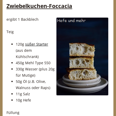
Zwiebelkuchen-Foccacia
ergibt 1 Backblech
Teig
120g
süßer Starter
(aus dem
Kühlschrank)
450g Mehl Type 550
330g Wasser (plus 20g
für Mutige)
50g Öl (z.B. Olive,
Walnuss oder Raps)
11g Salz
10g Hefe
Füllung