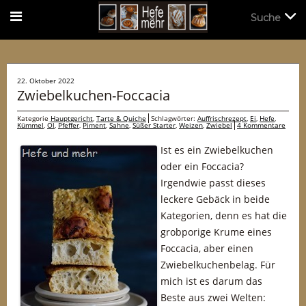
Suche
Suche
22. Oktober 2022
Zwiebelkuchen-Foccacia
Kategorie
Hauptgericht
,
Tarte & Quiche
Schlagwörter:
Auffrischrezept
,
Ei
,
Hefe
,
Kümmel
,
Öl
,
Pfeffer
,
Piment
,
Sahne
,
Süßer Starter
,
Weizen
,
Zwiebel
4 Kommentare
Ist es ein Zwiebelkuchen
oder ein Foccacia?
Irgendwie passt dieses
leckere Gebäck in beide
Kategorien, denn es hat die
grobporige Krume eines
Foccacia, aber einen
Zwiebelkuchenbelag. Für
mich ist es darum das
Beste aus zwei Welten: