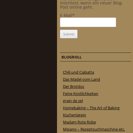
möchtest, wenn ein neuer Blog-
Post online geht.
E-Mail*
BLOGROLL
Chili und Ciabatta
Das Mädel vom Land
Der Brotdoc
Feine Köstlichkeiten
grain de sel
Homebaking – The Art of Baking
Küchenlatein
Madam Rote Rübe
Mipano – Rezeptsuchmaschine etc.