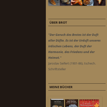
ÜBER BROT
"Der Geruch des Brotes ist der Duft
aller Düfte. Es ist der Urduft unseres
irdischen Lebens, der Duft der
Harmonie, des Friedens und der
Heimat."
Jaroslav Seifert (1901-86), tschech.
Schriftsteller
MEINE BÜCHER