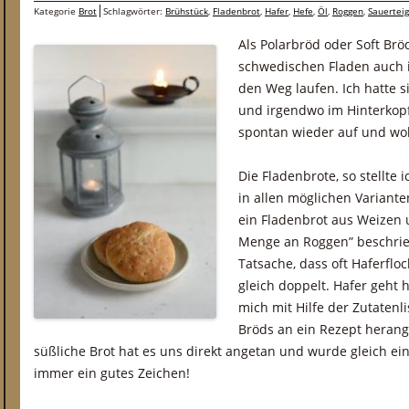
Kategorie
Brot
Schlagwörter:
Brühstück
,
Fladenbrot
,
Hafer
,
Hefe
,
Öl
,
Roggen
,
Sauerteig
Als Polarbröd oder Soft Br
schwedischen Fladen auch 
den Weg laufen. Ich hatte s
und irgendwo im Hinterkopf 
spontan wieder auf und wol
Die Fladenbrote, so stellte 
in allen möglichen Variante
ein Fladenbrot aus Weizen
Menge an Roggen” beschrieb
Tatsache, dass oft Haferfloc
gleich doppelt. Hafer geht 
mich mit Hilfe der Zutatenl
Bröds an ein Rezept herang
süßliche Brot hat es uns direkt angetan und wurde gleich ein
immer ein gutes Zeichen!