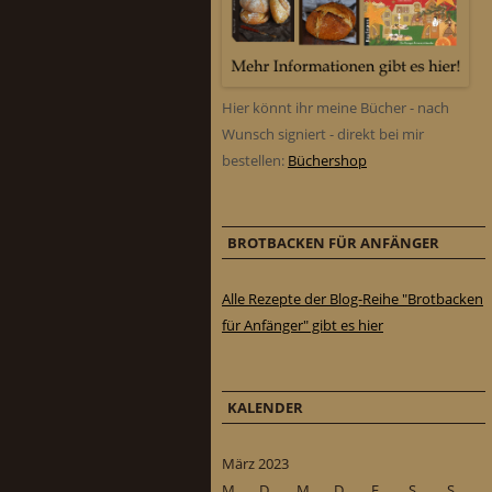
Hier könnt ihr meine Bücher - nach
Wunsch signiert - direkt bei mir
bestellen:
Büchershop
BROTBACKEN FÜR ANFÄNGER
Alle Rezepte der Blog-Reihe "Brotbacken
für Anfänger" gibt es hier
KALENDER
März 2023
M
D
M
D
F
S
S