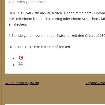
2 Stunden gehen lassen.
Den Teig 0,5-0,7 cm dick ausrollen. Fladen mit einem Durch
(z.B. mit einem kleinen Tortenring oder einem Schälchen). Mi
einstechen.
1 Stunde gehen lassen. In der Zwischenzeit den Ofen auf 25
Bei 250°C 10-12 min mit Dampf backen.
merken
drucken
Post-Navigation
←
Bauernbrot (70/30)
Vegane Zimt