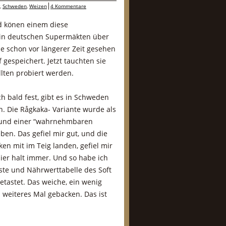
,
Schweden
,
Weizen
4 Kommentare
öd könen einem diese
in deutschen Supermäkten über
ie schon vor längerer Zeit gesehen
gespeichert. Jetzt tauchten sie
lten probiert werden.
ich bald fest, gibt es in Schweden
n. Die Rågkaka- Variante wurde als
 und einer “wahrnehmbaren
en. Das gefiel mir gut, und die
ken mit im Teig landen, gefiel mir
hier halt immer. Und so habe ich
iste und Nährwerttabelle des Soft
etastet. Das weiche, ein wenig
 weiteres Mal gebacken. Das ist