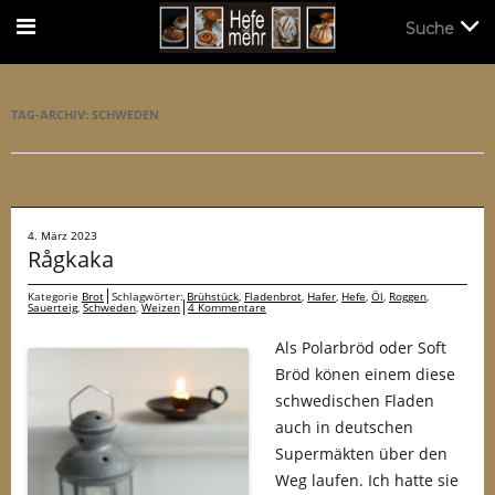
Suche
Suche
TAG-ARCHIV:
SCHWEDEN
4. März 2023
Rågkaka
Kategorie
Brot
Schlagwörter:
Brühstück
,
Fladenbrot
,
Hafer
,
Hefe
,
Öl
,
Roggen
,
Sauerteig
,
Schweden
,
Weizen
4 Kommentare
Als Polarbröd oder Soft
Bröd könen einem diese
schwedischen Fladen
auch in deutschen
Supermäkten über den
Weg laufen. Ich hatte sie