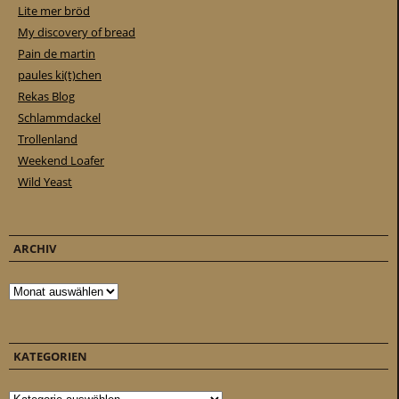
Lite mer bröd
My discovery of bread
Pain de martin
paules ki(t)chen
Rekas Blog
Schlammdackel
Trollenland
Weekend Loafer
Wild Yeast
ARCHIV
Archiv
KATEGORIEN
Kategorien