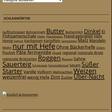
SCHLAGWÖRTER
Butter
Dinkel
Ei
Auffrischrezept
Bohnenmehl
Buttermilch
Flohsamenschale
Hand-geknetet
Hefe
Hafer
Hagebutten
Malz
Mandeln
Honig
Kardamom
Kartoffeln
Leinsamen
Joghurt
nur mit Hefe
Ohne Bäckerhefe
Mohn
Ostern
Pâte fermentée
Poolish
regional
Quark
regionale Brote
Roggen
Sahne
regionale Brotsorten
Rosinen
Sauerteig
Süßer
Sesam
Schokolade
Semmelbrösel
Weizen
Starter
Vanille
Vollkorn
Weihnachten
Über-Nacht
weizenfrei
Zimt
wenig Hefe
Zucker