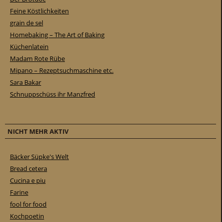
Feine Köstlichkeiten
grain de sel
Homebaking – The Art of Baking
Küchenlatein
Madam Rote Rübe
Mipano – Rezeptsuchmaschine etc.
Sara Bakar
Schnuppschüss ihr Manzfred
NICHT MEHR AKTIV
Bäcker Süpke's Welt
Bread cetera
Cucina e piu
Farine
fool for food
Kochpoetin