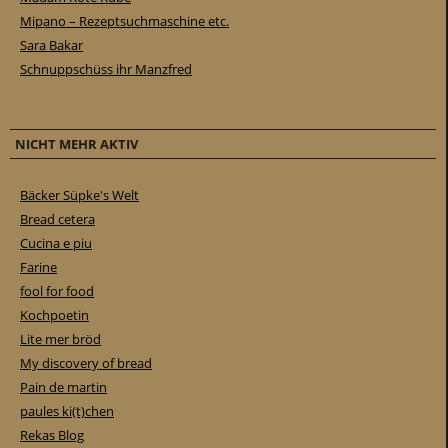
Mipano – Rezeptsuchmaschine etc.
Sara Bakar
Schnuppschüss ihr Manzfred
NICHT MEHR AKTIV
Bäcker Süpke's Welt
Bread cetera
Cucina e piu
Farine
fool for food
Kochpoetin
Lite mer bröd
My discovery of bread
Pain de martin
paules ki(t)chen
Rekas Blog