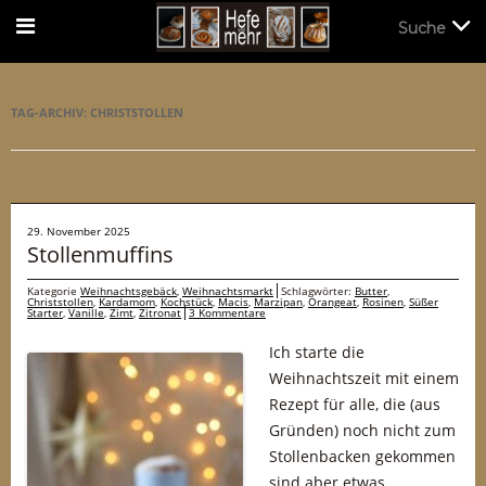
Suche
Suche
TAG-ARCHIV:
CHRISTSTOLLEN
29. November 2025
Stollenmuffins
Kategorie
Weihnachtsgebäck
,
Weihnachtsmarkt
Schlagwörter:
Butter
,
Christstollen
,
Kardamom
,
Kochstück
,
Macis
,
Marzipan
,
Orangeat
,
Rosinen
,
Süßer
Starter
,
Vanille
,
Zimt
,
Zitronat
3 Kommentare
Ich starte die
Weihnachtszeit mit einem
Rezept für alle, die (aus
Gründen) noch nicht zum
Stollenbacken gekommen
sind aber etwas