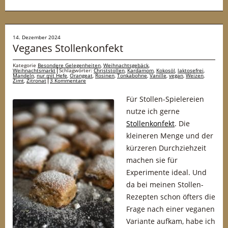
14. Dezember 2024
Veganes Stollenkonfekt
Kategorie
Besondere Gelegenheiten
,
Weihnachtsgebäck
,
Weihnachtsmarkt
Schlagwörter:
Christstollen
,
Kardamom
,
Kokosöl
,
laktosefrei
,
Mandeln
,
nur mit Hefe
,
Orangeat
,
Rosinen
,
Tonkabohne
,
Vanille
,
vegan
,
Weizen
,
Zimt
,
Zitronat
3 Kommentare
Für Stollen-Spielereien
nutze ich gerne
Stollenkonfekt
. Die
kleineren Menge und der
kürzeren Durchziehzeit
machen sie für
Experimente ideal. Und
da bei meinen Stollen-
Rezepten schon öfters die
Frage nach einer veganen
Variante aufkam, habe ich