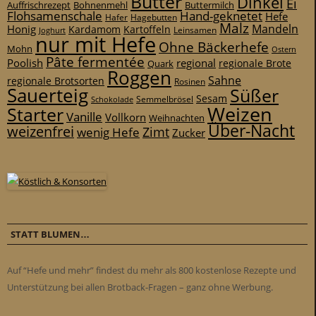
Butter
Dinkel
Ei
Auffrischrezept
Bohnenmehl
Buttermilch
Flohsamenschale
Hand-geknetet
Hefe
Hafer
Hagebutten
Malz
Mandeln
Honig
Kardamom
Kartoffeln
Leinsamen
Joghurt
nur mit Hefe
Ohne Bäckerhefe
Mohn
Ostern
Pâte fermentée
Poolish
regional
Quark
regionale Brote
Roggen
Sahne
regionale Brotsorten
Rosinen
Sauerteig
Süßer
Sesam
Schokolade
Semmelbrösel
Weizen
Starter
Vanille
Vollkorn
Weihnachten
Über-Nacht
weizenfrei
Zimt
wenig Hefe
Zucker
STATT BLUMEN…
Auf “Hefe und mehr” findest du mehr als 800 kostenlose Rezepte und
Unterstützung bei allen Brotback-Fragen – ganz ohne Werbung.