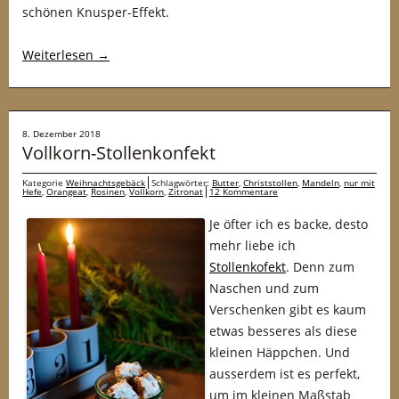
schönen Knusper-Effekt.
Weiterlesen
→
8. Dezember 2018
Vollkorn-Stollenkonfekt
Kategorie
Weihnachtsgebäck
Schlagwörter:
Butter
,
Christstollen
,
Mandeln
,
nur mit
Hefe
,
Orangeat
,
Rosinen
,
Vollkorn
,
Zitronat
12 Kommentare
Je öfter ich es backe, desto
mehr liebe ich
Stollenkofekt
. Denn zum
Naschen und zum
Verschenken gibt es kaum
etwas besseres als diese
kleinen Häppchen. Und
ausserdem ist es perfekt,
um im kleinen Maßstab