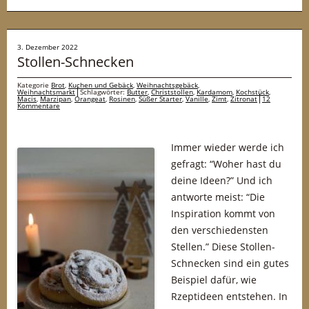
3. Dezember 2022
Stollen-Schnecken
Kategorie
Brot
,
Kuchen und Gebäck
,
Weihnachtsgebäck
,
Weihnachtsmarkt
Schlagwörter:
Butter
,
Christstollen
,
Kardamom
,
Kochstück
,
Macis
,
Marzipan
,
Orangeat
,
Rosinen
,
Süßer Starter
,
Vanille
,
Zimt
,
Zitronat
12
Kommentare
Immer wieder werde ich
gefragt: “Woher hast du
deine Ideen?” Und ich
antworte meist: “Die
Inspiration kommt von
den verschiedensten
Stellen.” Diese Stollen-
Schnecken sind ein gutes
Beispiel dafür, wie
Rzeptideen entstehen. In