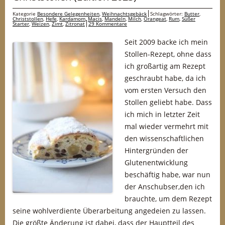
Kategorie
Besondere Gelegenheiten
,
Weihnachtsgebäck
Schlagwörter:
Butter
,
Christstollen
,
Hefe
,
Kardamom
,
Macis
,
Mandeln
,
Milch
,
Orangeat
,
Rum
,
Süßer
Starter
,
Weizen
,
Zimt
,
Zitronat
29 Kommentare
Seit 2009 backe ich mein
Stollen-Rezept, ohne dass
ich großartig am Rezept
geschraubt habe, da ich
vom ersten Versuch den
Stollen geliebt habe. Dass
ich mich in letzter Zeit
mal wieder vermehrt mit
den wissenschaftlichen
Hintergründen der
Glutenentwicklung
beschäftig habe, war nun
der Anschubser,den ich
brauchte, um dem Rezept
seine wohlverdiente Überarbeitung angedeien zu lassen.
Die größte Änderung ist dabei, dass der Hauptteil des