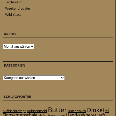
Trollenland
Weekend Loafer
Wild Yeast
ARCHIV
Archiv
KATEGORIEN
Kategorien
SCHLAGWÖRTER
Butter
Dinkel
Ei
Auffrischrezept
Bohnenmehl
Buttermilch
Flohsamenschale
Hand-geknetet
Hefe
Hafer
Hagebutten