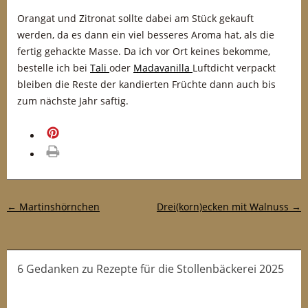
Orangat und Zitronat sollte dabei am Stück gekauft
werden, da es dann ein viel besseres Aroma hat, als die
fertig gehackte Masse. Da ich vor Ort keines bekomme,
bestelle ich bei
Tali
oder
Madavanilla
Luftdicht verpackt
bleiben die Reste der kandierten Früchte dann auch bis
zum nächste Jahr saftig.
merken
drucken
Post-Navigation
←
Martinshörnchen
Drei(korn)ecken mit Walnuss
→
6 Gedanken
zu
Rezepte für die Stollenbäckerei 2025