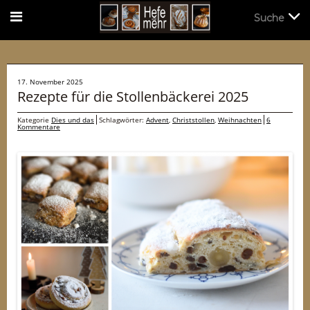
Suche
Suche
17. November 2025
Rezepte für die Stollenbäckerei 2025
Kategorie
Dies und das
Schlagwörter:
Advent
,
Christstollen
,
Weihnachten
6
Kommentare