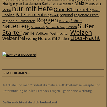
Malz
Mandeln
Honig
Kardamom
Kartoffeln
Leinsamen
Joghurt
nur mit Hefe
Ohne Bäckerhefe
Mohn
Ostern
Pâte fermentée
Poolish
regional
Quark
regionale Brote
Roggen
Sahne
regionale Brotsorten
Rosinen
Sauerteig
Süßer
Sesam
Schokolade
Semmelbrösel
Weizen
Starter
Vanille
Vollkorn
Weihnachten
Über-Nacht
weizenfrei
Zimt
wenig Hefe
Zucker
STATT BLUMEN…
Auf “Hefe und mehr” findest du mehr als 800 kostenlose Rezepte und
Unterstützung bei allen Brotback-Fragen – ganz ohne Werbung.
Dafür möchtest du dich bedanken?