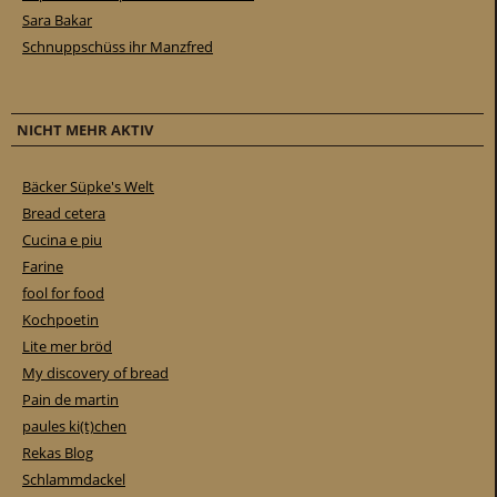
Sara Bakar
Schnuppschüss ihr Manzfred
NICHT MEHR AKTIV
Bäcker Süpke's Welt
Bread cetera
Cucina e piu
Farine
fool for food
Kochpoetin
Lite mer bröd
My discovery of bread
Pain de martin
paules ki(t)chen
Rekas Blog
Schlammdackel