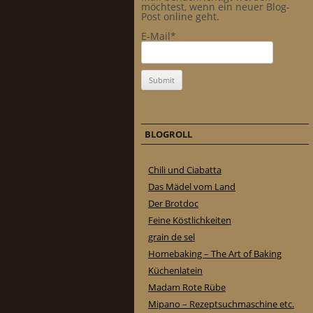
möchtest, wenn ein neuer Blog-
Post online geht.
E-Mail*
BLOGROLL
Chili und Ciabatta
Das Mädel vom Land
Der Brotdoc
Feine Köstlichkeiten
grain de sel
Homebaking – The Art of Baking
Küchenlatein
Madam Rote Rübe
Mipano – Rezeptsuchmaschine etc.