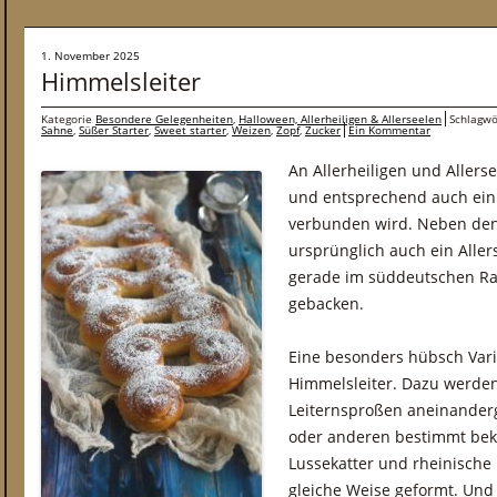
1. November 2025
Himmelsleiter
Kategorie
Besondere Gelegenheiten
,
Halloween, Allerheiligen & Allerseelen
Schlagwö
Sahne
,
Süßer Starter
,
Sweet starter
,
Weizen
,
Zopf
,
Zucker
Ein Kommentar
An Allerheiligen und Allerse
und entsprechend auch eini
verbunden wird. Neben den
ursprünglich auch ein Alle
gerade im süddeutschen Ra
gebacken.
Eine besonders hübsch Vari
Himmelsleiter. Dazu werden
Leiternsproßen aneinanderg
oder anderen bestimmt be
Lussekatter und rheinische
gleiche Weise geformt. Und