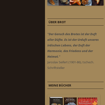
ÜBER BROT
"Der Geruch des Brotes ist der Duft
aller Düfte. Es ist der Urduft unseres
irdischen Lebens, der Duft der
Harmonie, des Friedens und der
Heimat."
Jaroslav Seifert (1901-86), tschech.
Schriftsteller
MEINE BÜCHER