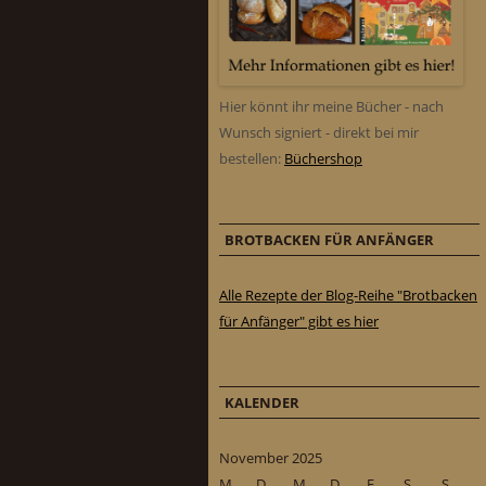
Hier könnt ihr meine Bücher - nach
Wunsch signiert - direkt bei mir
bestellen:
Büchershop
BROTBACKEN FÜR ANFÄNGER
Alle Rezepte der Blog-Reihe "Brotbacken
für Anfänger" gibt es hier
KALENDER
November 2025
M
D
M
D
F
S
S