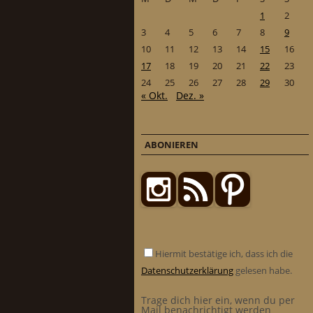
1
2
3
4
5
6
7
8
9
10
11
12
13
14
15
16
17
18
19
20
21
22
23
24
25
26
27
28
29
30
« Okt.
Dez. »
ABONIEREN
Hiermit bestätige ich, dass ich die
Datenschutzerklärung
gelesen habe.
Trage dich hier ein, wenn du per
Mail benachrichtigt werden