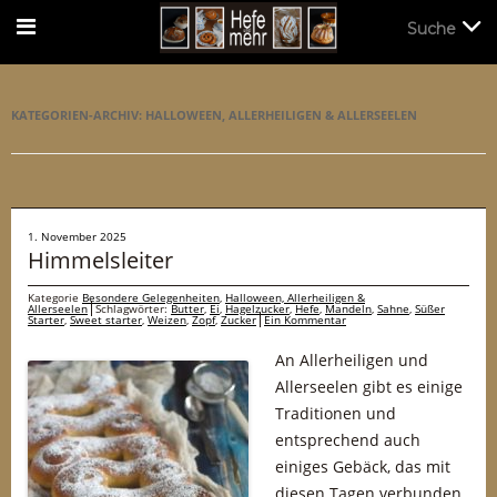
Suche
Suche
KATEGORIEN-ARCHIV:
HALLOWEEN, ALLERHEILIGEN & ALLERSEELEN
1. November 2025
Himmelsleiter
Kategorie
Besondere Gelegenheiten
,
Halloween, Allerheiligen &
Allerseelen
Schlagwörter:
Butter
,
Ei
,
Hagelzucker
,
Hefe
,
Mandeln
,
Sahne
,
Süßer
Starter
,
Sweet starter
,
Weizen
,
Zopf
,
Zucker
Ein Kommentar
An Allerheiligen und
Allerseelen gibt es einige
Traditionen und
entsprechend auch
einiges Gebäck, das mit
diesen Tagen verbunden