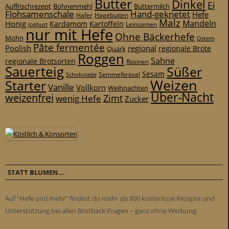
Butter
Dinkel
Ei
Auffrischrezept
Bohnenmehl
Buttermilch
Flohsamenschale
Hand-geknetet
Hefe
Hafer
Hagebutten
Malz
Mandeln
Honig
Kardamom
Kartoffeln
Leinsamen
Joghurt
nur mit Hefe
Ohne Bäckerhefe
Mohn
Ostern
Pâte fermentée
Poolish
regional
Quark
regionale Brote
Roggen
Sahne
regionale Brotsorten
Rosinen
Sauerteig
Süßer
Sesam
Schokolade
Semmelbrösel
Weizen
Starter
Vanille
Vollkorn
Weihnachten
Über-Nacht
weizenfrei
Zimt
wenig Hefe
Zucker
STATT BLUMEN…
Auf “Hefe und mehr” findest du mehr als 800 kostenlose Rezepte und
Unterstützung bei allen Brotback-Fragen – ganz ohne Werbung.