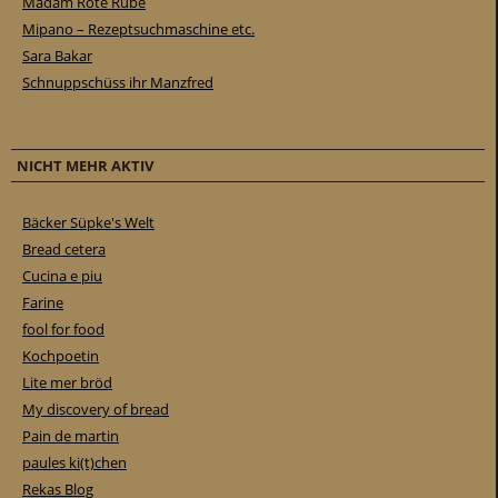
Madam Rote Rübe
Mipano – Rezeptsuchmaschine etc.
Sara Bakar
Schnuppschüss ihr Manzfred
NICHT MEHR AKTIV
Bäcker Süpke's Welt
Bread cetera
Cucina e piu
Farine
fool for food
Kochpoetin
Lite mer bröd
My discovery of bread
Pain de martin
paules ki(t)chen
Rekas Blog