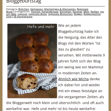
Bloggeburtstag
Kategorie
Brötchen
,
Halloween, Allerheiligen & Allerseelen
,
Regionale
Brote
Schlagwörter:
Fenchel
,
Koriandersaat
,
Korinthen
,
Kümmel
,
Malz
,
Nelken
,
nur
mit Hefe
,
regional
,
regionale Brote
,
regionale Brotsorten
,
Roggen
,
Roggenpoolish
,
Zimt
28 Kommentare
Wie an jedem
Bloggeburtstag habe ich
die Neigung, das Alter des
Blogs mit den Worten “Ist
das zu glauben” zu
versehen. Mit mittlerweile 9
Jahren fühlt sich der Blog
ein wenig wie ein Mammut
in modernen Zeiten an.
Ähnlich wie Micha
denke
ich dabei hin und wieder
mit ein etwas Nostalgie an
die vergangenen Zeiten, als
die Bloggerwelt noch klein und übersichtlich und oft auch
werbefrei war. Hefe und mehr ist bis heute werbefrei