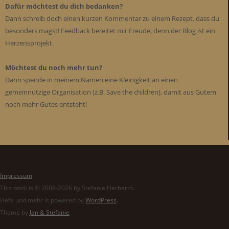
Dafür möchtest du dich bedanken?
Dann schreib doch einen kurzen Kommentar zu einem Rezept, dass du
besonders magst! Feedback bereitet mir Freude, denn der Blog ist ein
Herzensprojekt.
Möchtest du noch mehr tun?
Dann spende in meinem Namen eine Kleinigkeit an einen
gemeinnützige Organisation (z.B. Save the children), damit aus Gutem
noch mehr Gutes entsteht!
Impressum
This work is © 2008-2026 by Stefanie Herberth.
Hefe und mehr is powered by
WordPress
.
Theme by
Jan & Stefanie