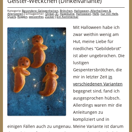
Geister-Weckchen (Dinkelvariante)
Kategorie
Besondere Gelegenheiten
,
Brötchen
,
Halloween, Allerheiligen &
Allerseelen
Schlagwörter:
Dinkel
,
Ei
,
Hagebutte
,
Halloween
,
Hefe
,
nur mit Hefe
,
Quark
,
Roggen
,
weizenfrei
,
Zucker
Ein Kommentar
Mit Halloween habe ich
zwar weithin wenig am
Hut, meine Liebe für
niedliches “Gebildebrot”
ist aber ungebrochen. Die
lustigen
Gespentersbrötchen, die
mir in letzter Zeit
in
verschiedenen Varianten
begegnet sind, fand ich
ausgesprochen hübsch.
Allerdings waren mir die
Anleitungen zu
kompliziert und in
einigen Fällen auch zu ungenau. Meine Variante ist darum