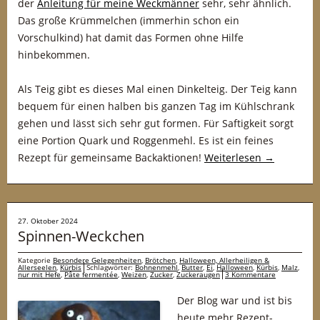
der
Anleitung für meine Weckmänner
sehr, sehr ähnlich.
Das große Krümmelchen (immerhin schon ein
Vorschulkind) hat damit das Formen ohne Hilfe
hinbekommen.
Als Teig gibt es dieses Mal einen Dinkelteig. Der Teig kann
bequem für einen halben bis ganzen Tag im Kühlschrank
gehen und lässt sich sehr gut formen. Für Saftigkeit sorgt
eine Portion Quark und Roggenmehl. Es ist ein feines
Rezept für gemeinsame Backaktionen!
Weiterlesen
→
27. Oktober 2024
Spinnen-Weckchen
Kategorie
Besondere Gelegenheiten
,
Brötchen
,
Halloween, Allerheiligen &
Allerseelen
,
Kürbis
Schlagwörter:
Bohnenmehl
,
Butter
,
Ei
,
Halloween
,
Kürbis
,
Malz
,
nur mit Hefe
,
Pâte fermentée
,
Weizen
,
Zucker
,
Zuckeraugen
3 Kommentare
Der Blog war und ist bis
heute mehr Rezept-