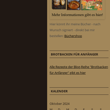
Hier könnt ihr meine Bücher - nach
Wunsch signiert - direkt bei mir
bestellen:
Büchershop
BROTBACKEN FÜR ANFÄNGER
Alle Rezepte der Blog-Reihe "Brotbacken
für Anfänger" gibt es hier
KALENDER
Oktober 2024
M
D
M
D
F
S
S