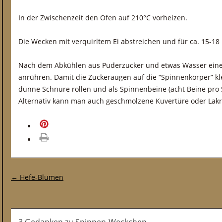
In der Zwischenzeit den Ofen auf 210°C vorheizen.
Die Wecken mit verquirltem Ei abstreichen und für ca. 15-1
Nach dem Abkühlen aus Puderzucker und etwas Wasser eine
anrühren. Damit die Zuckeraugen auf die “Spinnenkörper” 
dünne Schnüre rollen und als Spinnenbeine (acht Beine pro S
Alternativ kann man auch geschmolzene Kuvertüre oder Lak
merken
drucken
Post-Navigation
←
Hefe-Blumen