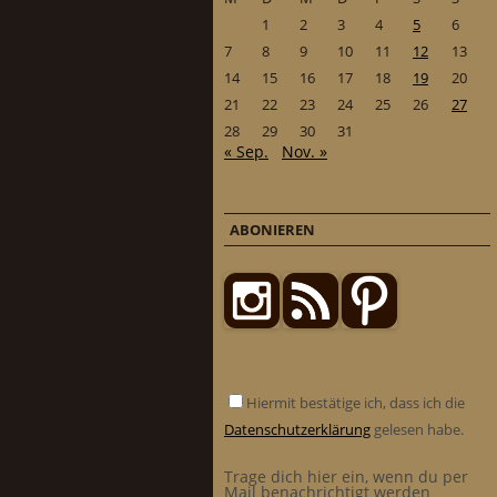
1
2
3
4
5
6
7
8
9
10
11
12
13
14
15
16
17
18
19
20
21
22
23
24
25
26
27
28
29
30
31
« Sep.
Nov. »
ABONIEREN
Hiermit bestätige ich, dass ich die
Datenschutzerklärung
gelesen habe.
Trage dich hier ein, wenn du per
Mail benachrichtigt werden