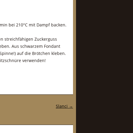
8 min bei 210°C mit Dampf backen.
n streichfähigen Zuckerguss
kleben. Aus schwarzem Fondant
pinne!) auf die Brötchen kleben.
ritzschnüre verwenden!
Slanci
→