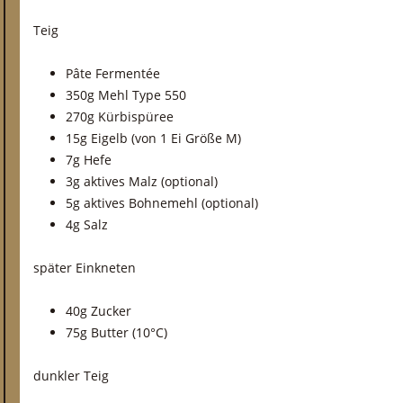
Teig
Pâte Fermentée
350g Mehl Type 550
270g Kürbispüree
15g Eigelb (von 1 Ei Größe M)
7g Hefe
3g aktives Malz (optional)
5g aktives Bohnemehl (optional)
4g Salz
später Einkneten
40g Zucker
75g Butter (10°C)
dunkler Teig