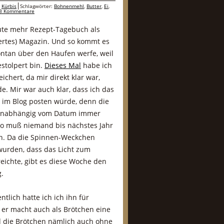
,
Kürbis
Schlagwörter:
Bohnenmehl
,
Butter
,
Ei
,
3 Kommentare
eute mehr Rezept-Tagebuch als
ertes) Magazin. Und so kommt es
ontan über den Haufen werfe, weil
estolpert bin.
Dieses Mal
habe ich
chert, da mir direkt klar war,
. Mir war auch klar, dass ich das
 im Blog posten würde, denn die
unabhängig vom Datum immer
so muß niemand bis nächstes Jahr
n. Da die Spinnen-Weckchen
 wurden, dass das Licht zum
eichte, gibt es diese Woche den
g.
ntlich hatte ich ich ihn für
 er macht auch als Brötchen eine
d die Brötchen nämlich auch ohne