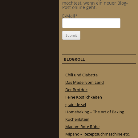
möchtest, wenn ein neuer Blog-
Post online geht.
E-Mail*
BLOGROLL
Chili und Ciabatta
Das Mädel vom Land
Der Brotdoc
Feine Köstlichkeiten
grain de sel
Homebaking – The Art of Baking
Küchenlatein
Madam Rote Rübe
Mipano – Rezeptsuchmaschine etc.