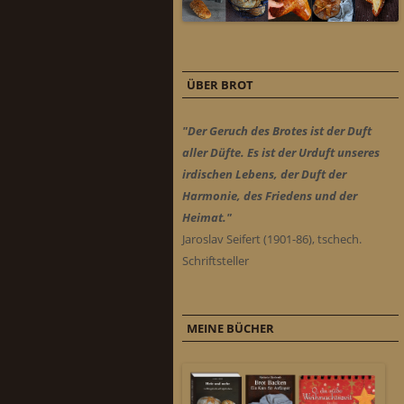
ÜBER BROT
"Der Geruch des Brotes ist der Duft
aller Düfte. Es ist der Urduft unseres
irdischen Lebens, der Duft der
Harmonie, des Friedens und der
Heimat."
Jaroslav Seifert (1901-86), tschech.
Schriftsteller
MEINE BÜCHER