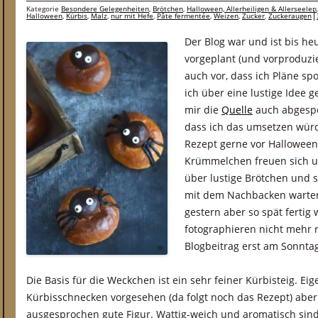
Kategorie
Besondere Gelegenheiten
,
Brötchen
,
Halloween, Allerheiligen & Allerseelen
Halloween
,
Kürbis
,
Malz
,
nur mit Hefe
,
Pâte fermentée
,
Weizen
,
Zucker
,
Zuckeraugen
Der Blog war und ist bis h
vorgeplant (und vorproduzi
auch vor, dass ich Pläne sp
ich über eine lustige Idee g
mir die
Quelle
auch abgespei
dass ich das umsetzen würde
Rezept gerne vor Halloween
Krümmelchen freuen sich 
über lustige Brötchen und 
mit dem Nachbacken warte
gestern aber so spät fertig
fotographieren nicht mehr r
Blogbeitrag erst am Sonnta
Die Basis für die Weckchen ist ein sehr feiner Kürbisteig. Eige
Kürbisschnecken vorgesehen (da folgt noch das Rezept) aber
ausgesprochen gute Figur. Wattig-weich und aromatisch sin