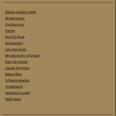
Bäcker Süpke's Welt
Bread cetera
Cucina e piu
Farine
fool for food
Kochpoetin
Lite mer bröd
My discovery of bread
Pain de martin
paules ki(t)chen
Rekas Blog
Schlammdackel
Trollenland
Weekend Loafer
Wild Yeast