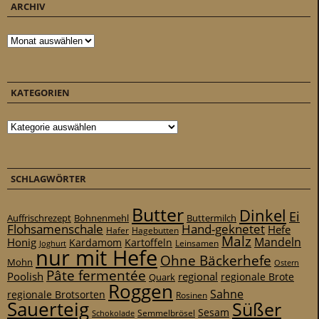
ARCHIV
Archiv
KATEGORIEN
Kategorien
SCHLAGWÖRTER
Butter
Dinkel
Ei
Auffrischrezept
Bohnenmehl
Buttermilch
Flohsamenschale
Hand-geknetet
Hefe
Hafer
Hagebutten
Malz
Mandeln
Honig
Kardamom
Kartoffeln
Leinsamen
Joghurt
nur mit Hefe
Ohne Bäckerhefe
Mohn
Ostern
Pâte fermentée
Poolish
regional
Quark
regionale Brote
Roggen
Sahne
regionale Brotsorten
Rosinen
Sauerteig
Süßer
Sesam
Schokolade
Semmelbrösel