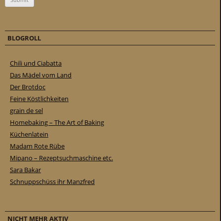
BLOGROLL
Chili und Ciabatta
Das Mädel vom Land
Der Brotdoc
Feine Köstlichkeiten
grain de sel
Homebaking – The Art of Baking
Küchenlatein
Madam Rote Rübe
Mipano – Rezeptsuchmaschine etc.
Sara Bakar
Schnuppschüss ihr Manzfred
NICHT MEHR AKTIV