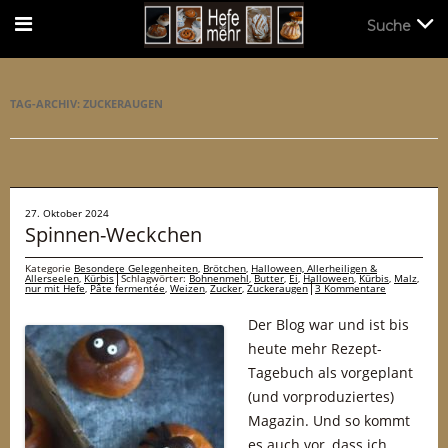
Suche
Suche
TAG-ARCHIV:
ZUCKERAUGEN
27. Oktober 2024
Spinnen-Weckchen
Kategorie
Besondere Gelegenheiten
,
Brötchen
,
Halloween, Allerheiligen &
Allerseelen
,
Kürbis
Schlagwörter:
Bohnenmehl
,
Butter
,
Ei
,
Halloween
,
Kürbis
,
Malz
,
nur mit Hefe
,
Pâte fermentée
,
Weizen
,
Zucker
,
Zuckeraugen
3 Kommentare
Der Blog war und ist bis
heute mehr Rezept-
Tagebuch als vorgeplant
(und vorproduziertes)
Magazin. Und so kommt
es auch vor, dass ich