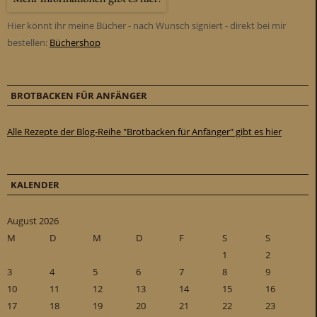
Hier könnt ihr meine Bücher - nach Wunsch signiert - direkt bei mir
bestellen:
Büchershop
BROTBACKEN FÜR ANFÄNGER
Alle Rezepte der Blog-Reihe "Brotbacken für Anfänger" gibt es hier
KALENDER
August 2026
M
D
M
D
F
S
S
1
2
3
4
5
6
7
8
9
10
11
12
13
14
15
16
17
18
19
20
21
22
23