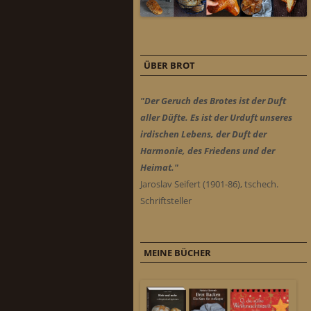
ÜBER BROT
"Der Geruch des Brotes ist der Duft
aller Düfte. Es ist der Urduft unseres
irdischen Lebens, der Duft der
Harmonie, des Friedens und der
Heimat."
Jaroslav Seifert (1901-86), tschech.
Schriftsteller
MEINE BÜCHER