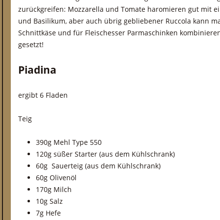
zurückgreifen: Mozzarella und Tomate haromieren gut mit 
und Basilikum, aber auch übrig gebliebener Ruccola kann ma
Schnittkäse und für Fleischesser Parmaschinken kombinieren
gesetzt!
Piadina
ergibt 6 Fladen
Teig
390g Mehl Type 550
120g süßer Starter (aus dem Kühlschrank)
60g Sauerteig (aus dem Kühlschrank)
60g Olivenöl
170g Milch
10g Salz
7g Hefe