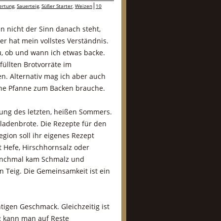
ertung
,
Sauerteig
,
Süßer Starter
,
Weizen
10
 nicht der Sinn danach steht,
r hat mein vollstes Verständnis.
, ob und wann ich etwas backe.
füllten Brotvorräte im
n. Alternativ mag ich aber auch
ine Pfanne zum Backen brauche.
kung des letzten, heißen Sommers.
Fladenbrote. Die Rezepte für den
egion soll ihr eigenes Rezept
t Hefe, Hirschhornsalz oder
anchmal kam Schmalz und
 Teig. Die Gemeinsamkeit ist ein
tigen Geschmack. Gleichzeitig ist
ng kann man auf Reste