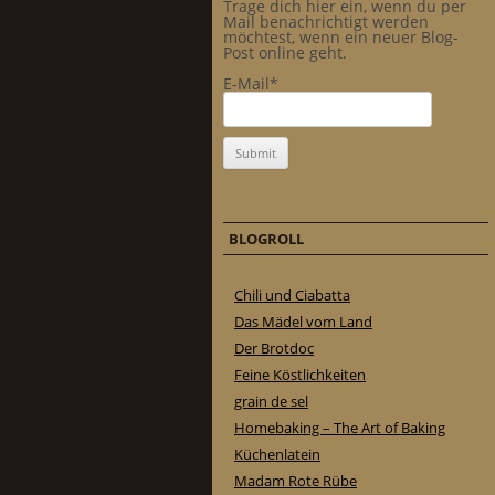
Trage dich hier ein, wenn du per
Mail benachrichtigt werden
möchtest, wenn ein neuer Blog-
Post online geht.
E-Mail*
BLOGROLL
Chili und Ciabatta
Das Mädel vom Land
Der Brotdoc
Feine Köstlichkeiten
grain de sel
Homebaking – The Art of Baking
Küchenlatein
Madam Rote Rübe