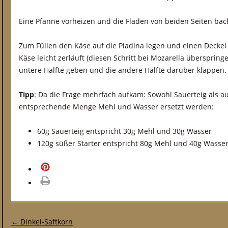
Eine Pfanne vorheizen und die Fladen von beiden Seiten back
Zum Füllen den Käse auf die Piadina legen und einen Deckel 
Käse leicht zerläuft (diesen Schritt bei Mozarella überspringe
untere Hälfte geben und die andere Hälfte darüber klappen.
Tipp
: Da die Frage mehrfach aufkam: Sowohl Sauerteig als a
entsprechende Menge Mehl und Wasser ersetzt werden:
60g Sauerteig entspricht 30g Mehl und 30g Wasser
120g süßer Starter entspricht 80g Mehl und 40g Wasser
merken
drucken
Post-Navigation
←
Dinkel-Saftkorn