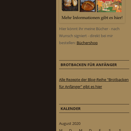
Hier könnt ihr meine Bücher - nach
Wunsch signiert - direkt bei mir
bestellen:
Büchershop
BROTBACKEN FÜR ANFÄNGER
Alle Rezepte der Blog-Reihe "Brotbacken
für Anfänger" gibt es hier
KALENDER
August 2020
M
D
M
D
F
S
S