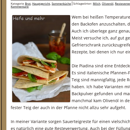
Kategorie
Brot
,
Hauptgericht
,
Sommerküche
Schlagwörter:
Milch
,
Olivenöl
,
Resteverw
Kommentare
Wem bei heißen Temperaturen
den Backofen anzuschalten, de
Auch ich überlege ganz genau
Meist versuche ich, auf gut ge
Gefrierschrank zurückzugreife
Rezepte, bei denen ich nur e
Die Piadina sind eine Entdec
Es sind italienische Pfannen-
Teig sind mannigfaltig, jede R
haben. Ich habe Varianten mi
Backpulver gefunden und m
manchmal kam Olivenöl in den
fester Teig der auch in der Pfanne nicht allzu sehr aufgeht.
In meiner Variante sorgen Sauerteigreste für einen vielschich
es natürlich eine gute Resteverwertung. Auch bei der Füllu