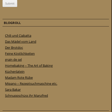
BLOGROLL
Chili und Ciabatta
Das Mädel vom Land
Der Brotdoc
Feine Köstlichkeiten
grain de sel
Homebaking – The Art of Baking
Küchenlatein
Madam Rote Rübe
Mipano – Rezeptsuchmaschine etc.
Sara Bakar
Schnuppschüss ihr Manzfred