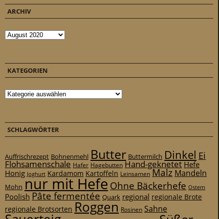
ARCHIV
Archiv
KATEGORIEN
Kategorien
SCHLAGWÖRTER
Butter
Dinkel
Ei
Auffrischrezept
Bohnenmehl
Buttermilch
Flohsamenschale
Hand-geknetet
Hefe
Hafer
Hagebutten
Malz
Mandeln
Honig
Kardamom
Kartoffeln
Leinsamen
Joghurt
nur mit Hefe
Ohne Bäckerhefe
Mohn
Ostern
Pâte fermentée
Poolish
regional
Quark
regionale Brote
Roggen
Sahne
regionale Brotsorten
Rosinen