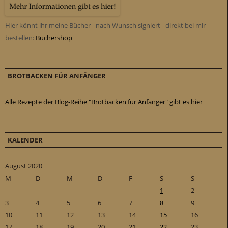
Hier könnt ihr meine Bücher - nach Wunsch signiert - direkt bei mir
bestellen:
Büchershop
BROTBACKEN FÜR ANFÄNGER
Alle Rezepte der Blog-Reihe "Brotbacken für Anfänger" gibt es hier
KALENDER
August 2020
M
D
M
D
F
S
S
1
2
3
4
5
6
7
8
9
10
11
12
13
14
15
16
17
18
19
20
21
22
23