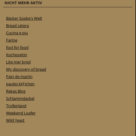
NICHT MEHR AKTIV
Bäcker Süpke's Welt
Bread cetera
Cucina e piu
Farine
fool for food
Kochpoetin
Lite mer bröd
My discovery of bread
Pain de martin
paules ki(t)chen
Rekas Blog
Schlammdackel
Trollenland
Weekend Loafer
Wild Yeast