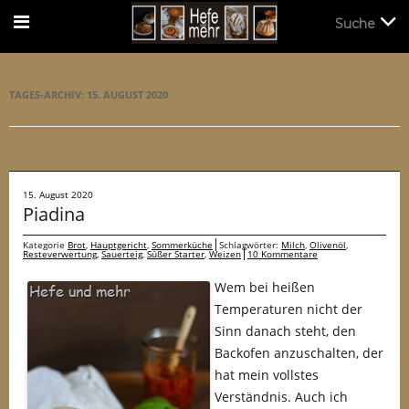
Suche
Suche
TAGES-ARCHIV:
15. AUGUST 2020
15. August 2020
Piadina
Kategorie
Brot
,
Hauptgericht
,
Sommerküche
Schlagwörter:
Milch
,
Olivenöl
,
Resteverwertung
,
Sauerteig
,
Süßer Starter
,
Weizen
10 Kommentare
Wem bei heißen
Temperaturen nicht der
Sinn danach steht, den
Backofen anzuschalten, der
hat mein vollstes
Verständnis. Auch ich