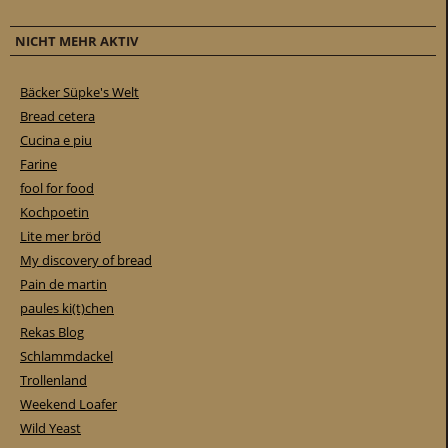
NICHT MEHR AKTIV
Bäcker Süpke's Welt
Bread cetera
Cucina e piu
Farine
fool for food
Kochpoetin
Lite mer bröd
My discovery of bread
Pain de martin
paules ki(t)chen
Rekas Blog
Schlammdackel
Trollenland
Weekend Loafer
Wild Yeast