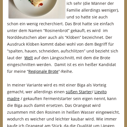
ich sehr (die Männer der
Familie allerdings weniger),
und so hatte sie auch
schon ein wenig recherchiert. Das Brot hatte sie einfach
unter dem Namen “Rosinenbrot” gekauft, es wird im
Norddeutschen aber auch als “Klöben” bezeichnet. Der
Ausdruck Klöben kommt dabei wohl von dem Begriff für
“spalten, hauen, schneiden, aufschlitzen” und bezieht sich
laut der
Welt
auf den Längsschnitt, mit dem die Brote
eingeschnitten werden. Damit ist es ein heißer Kandidat
für meine “
Regionale Brote
”-Reihe.
In meiner Variante wird es mit einer Biga als Vorteig
gemacht, wer allerdings einen
süßen Starter
/
Lievito
madre
/ gekauften Fermentstarter sein eigen nennt, kann
die Biga auch damit ersetzen. Das Orangeat wird
zusammen mit den Rosinen in heißen Wasser eingeweicht,
wodurch es weicher und leichter kaubar wird. Wie immer
kaufe ich Orangeat am Stück, da die Qualität um Längen