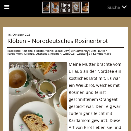
Suche
Suche
16. Oktober 2021
Klöben – Norddeutsches Rosinenbrot
Kategorie
Regionale Brote
,
World Bread Day
Schlagwörter:
Biga
,
Butter
,
Kardamom
,
Orange
,
Orangeat
,
Rosinen
,
wbd2021
,
Zucker
21 Kommentare
Meine Mutter brachte vom
Urlaub an der Nordsee ein
köstliches Brot mit. Es war
ein Weißbrot, welches mit
Rosinen und feinst
geschnittenem Orangeat
gespickt war. Der Teig war
zudem ganz leicht mit
Kardamom gewürzt. Diese
Art von Brot lieben sie und