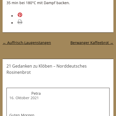
35 min bei 180°C mit Dampf backen.
merken
drucken
Post-Navigation
←
Auffrisch-Laugenstangen
Berwanger Kaffeebrot
→
21 Gedanken
zu
Klöben – Norddeutsches
Rosinenbrot
Petra
16. Oktober 2021
Guten Morgen