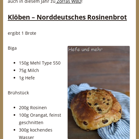
auch in diesem Jahr zu
Zorras WBD
!
Klöben – Norddeutsches Rosinenbrot
ergibt 1 Brote
Biga
150g Mehl Type 550
75g Milch
1g Hefe
Brühstück
200g Rosinen
100g Orangat, feinst
geschnitten
300g kochendes
Wasser