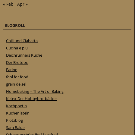
« Feb
Apr »
BLOGROLL
Chili und Ciabatta
Cucina e piu
Deichrunners Küche
Der Brotdoc
Farine
fool for food
grain de sel
Homebaking – The Art of Baking
Ketex-Der Hobbybrotbäcker
Kochpoetin
Küchenlatein
Plötzblog
Sara Bakar
Schnuppschüss ihr Manzfred