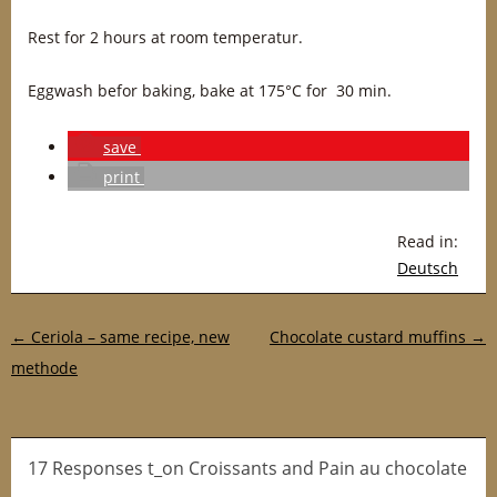
Rest for 2 hours at room temperatur.
Eggwash befor baking, bake at 175°C for 30 min.
save
print
Read in:
Deutsch
Post navigation
←
Ceriola – same recipe, new
Chocolate custard muffins
→
methode
17 Responses t_on Croissants and Pain au chocolate