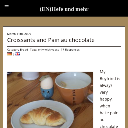
(EN)Hefe und mehr
(EN)Hefe und mehr
March 11th, 2009
Croissants and Pain au chocolate
Category
Bread
Tags:
only with yeast
17 Responses
|
My
Boyfrind is
always
very
happy,
when I
bake pain
au
chocolate