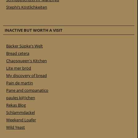
Stephi’s Köstlichkeiten
INACTIVE BUT WORTH A VISIT
Bäcker Süpke's Welt
Bread cetera
Chaosqueen's Kitchen
Lite mer bröd
My discovery of bread
Pain de martin
Pane and companatico
paules ki(t)chen
Rekas Blog
Schlammdackel
Weekend Loafer
Wild Yeast