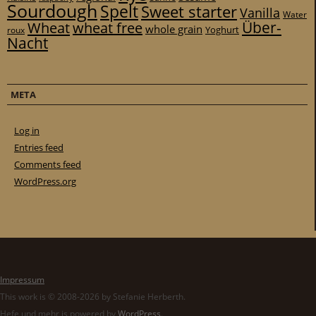
Sourdough
Spelt
Sweet starter
Vanilla
Water
Über-
Wheat
wheat free
whole grain
Yoghurt
roux
Nacht
META
Log in
Entries feed
Comments feed
WordPress.org
Impressum
This work is © 2008-2026 by Stefanie Herberth.
Hefe und mehr is powered by
WordPress
.