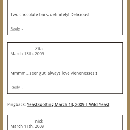
Two chocolate bars, definitely! Delicious!
↓
Reply
Zita
March 13th, 2009
Mmmm…zeer gut, always love vienenesses:)
↓
Reply
Pingback:
YeastSpotting March 13, 2009 | Wild Yeast
nick
March 11th, 2009