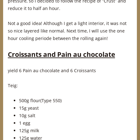
pressure, so I decided to follow the recipe of “Crust” and
reduce it to half an hour.
Not a good idea! Although I get a light interior, it was not
so nice layered like normal. Next time, I will use the one
hour cooling periode between the rolling again!
Croissants and Pain au chocolate
yield 6 Pain au chocolate and 6 Croissants
Teig:
500g flour(Type 550)
15g yeast
10g salt
1 egg
125g milk
125g water