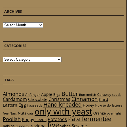
ARCHIVES
Archives
CATEGORIES
Categories
TAGS
Butter
Almonds
Apple
Anfänger
Biga
Caraway seeds
Buttermilch
Cinnamon
Cardamom
Christmas
Chocolate
Curd
Hand kneaded
Egg
Eastern
Honey
flaxseeds
How to do
lactose
only with yeast
Nuts
Orange
free
Nuss
oats
overnight
Pâte fermentée
Poolish
Potatoes
Poppy seeds
Rye
regional
Sesame
Raisins
Sahne
raspberry