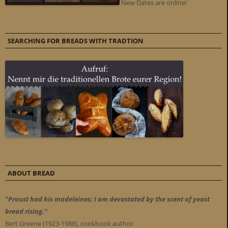
New Dates are online!
SEARCHING FOR BREADS WITH TRADTION
ABOUT BREAD
"Proust had his madeleines; I am devastated by the scent of yeast
bread rising."
Bert Greene (1923-1988), cookbook author