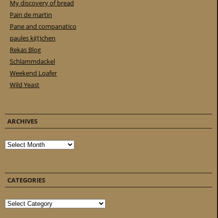
My discovery of bread
Pain de martin
Pane and companatico
paules ki(t)chen
Rekas Blog
Schlammdackel
Weekend Loafer
Wild Yeast
ARCHIVES
Archives
CATEGORIES
Categories