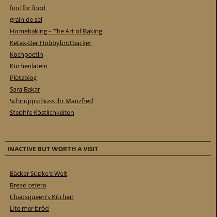
fool for food
grain de sel
Homebaking – The Art of Baking
Ketex-Der Hobbybrotbäcker
Kochpoetin
Küchenlatein
Plötzblog
Sara Bakar
Schnuppschüss ihr Manzfred
Stephi’s Köstlichkeiten
INACTIVE BUT WORTH A VISIT
Bäcker Süpke's Welt
Bread cetera
Chaosqueen's Kitchen
Lite mer bröd