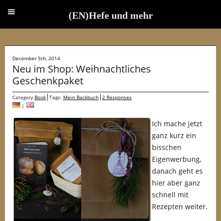
(EN)Hefe und mehr
(EN)Hefe und mehr
December 5th, 2014
Neu im Shop: Weihnachtliches
Geschenkpaket
Category
Book
Tags:
Mein Backbuch
2 Responses
|
Ich mache jetzt
ganz kurz ein
bisschen
Eigenwerbung,
danach geht es
hier aber ganz
schnell mit
Rezepten weiter.