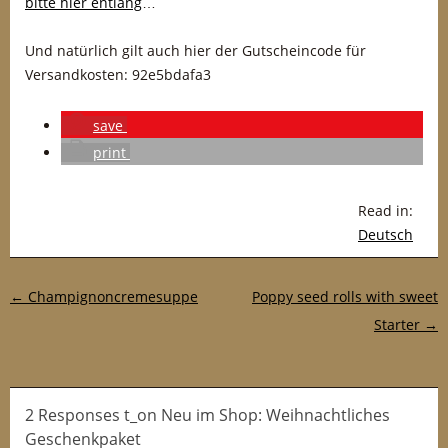
bitte hier entlang
…
Und natürlich gilt auch hier der Gutscheincode für
Versandkosten: 92e5bdafa3
save
print
Read in:
Deutsch
Post navigation
←
Champignoncremesuppe
Poppy seed rolls with sweet
Starter
→
2 Responses t_on Neu im Shop: Weihnachtliches
Geschenkpaket