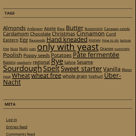
TAGS
Butter
Almonds
Apple
Anfänger
Biga
Caraway seeds
Buttermilch
Cinnamon
Cardamom
Christmas
Chocolate
Curd
Hand kneaded
Egg
Eastern
Honey
flaxseeds
How to do
lactose
only with yeast
Nuts
Orange
free
Nuss
oats
overnight
Pâte fermentée
Poolish
Potatoes
Poppy seeds
Rye
regional
Sesame
Raisins
Sahne
raspberry
Sourdough
Spelt
Sweet starter
Vanilla
Water
Über-
Wheat
wheat free
whole grain
Yoghurt
roux
Nacht
META
Log in
Entries feed
Comments feed