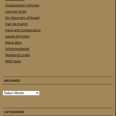
Chaosqueen's Kitchen
Lite mer bröd
My discovery of bread
Pain de martin
Pane and companatico
paules ki(t)chen
Rekas Blog
Schlammdackel
Weekend Loafer
Wild Yeast
ARCHIVES
Archives
CATEGORIES