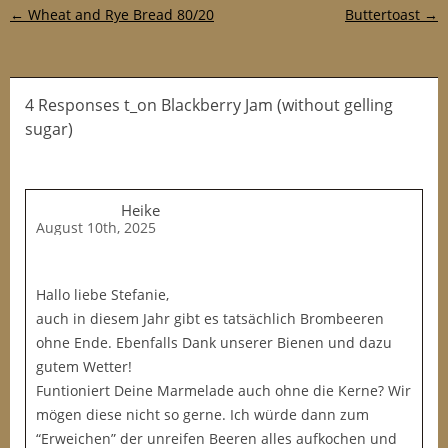
Post navigation
←
Wheat and Rye Bread 80/20
Buttertoast
→
4 Responses t_on Blackberry Jam (without gelling
sugar)
Heike
August 10th, 2025
Hallo liebe Stefanie,
auch in diesem Jahr gibt es tatsächlich Brombeeren
ohne Ende. Ebenfalls Dank unserer Bienen und dazu
gutem Wetter!
Funtioniert Deine Marmelade auch ohne die Kerne? Wir
mögen diese nicht so gerne. Ich würde dann zum
“Erweichen” der unreifen Beeren alles aufkochen und