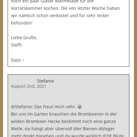
noch ein paar Gläser Marmelade für die
Vorratskammer kochen. Die von letzter Woche haben
wir nämlich schon verkostet und für sehr lecker
befunden!
Liebe Grüße,
Steffi
↓
Reply
Stefanie
August 2nd, 2021
@Stefanie: Das freut mich sehr. 😀
Bei uns im Garten brauchen die Brombeeren in der
wilden Brombeer-Hecke bestimmt noch eine ganze
Weile, sie hängt aber übervoll (der Bienen-Ableger
steht direkt daneben und da wurde wirklich JEDE Blüte