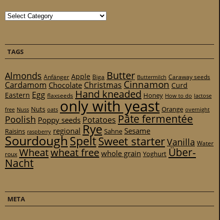
Categories
TAGS
Butter
Almonds
Apple
Anfänger
Biga
Caraway seeds
Buttermilch
Cinnamon
Cardamom
Christmas
Chocolate
Curd
Hand kneaded
Egg
Eastern
Honey
flaxseeds
How to do
lactose
only with yeast
Nuts
Orange
free
Nuss
oats
overnight
Pâte fermentée
Poolish
Potatoes
Poppy seeds
Rye
regional
Sesame
Raisins
Sahne
raspberry
Sourdough
Spelt
Sweet starter
Vanilla
Water
Über-
Wheat
wheat free
whole grain
Yoghurt
roux
Nacht
META