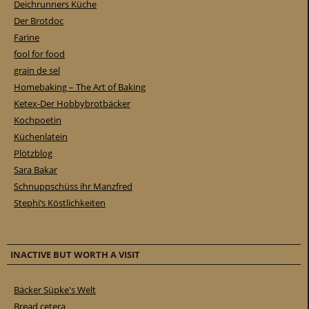
Deichrunners Küche
Der Brotdoc
Farine
fool for food
grain de sel
Homebaking – The Art of Baking
Ketex-Der Hobbybrotbäcker
Kochpoetin
Küchenlatein
Plötzblog
Sara Bakar
Schnuppschüss ihr Manzfred
Stephi’s Köstlichkeiten
INACTIVE BUT WORTH A VISIT
Bäcker Süpke's Welt
Bread cetera