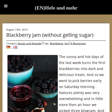
(EN)Hefe und mehr
(EN)Hefe und mehr
August 19th, 2015
Blackberry Jam (without gelling sugar)
Category
Sauces and Spreads
Tags:
Brombeere
,
Jam
4 Responses
|
The sunny and hot days of
the last week turns the first
blackberries into dark and
delicious treats. And so we
went to pick berries early
on Saturday morning .
Natures plenty was very
overwhelming and in little
more then an hour we
picked three kilogram. And