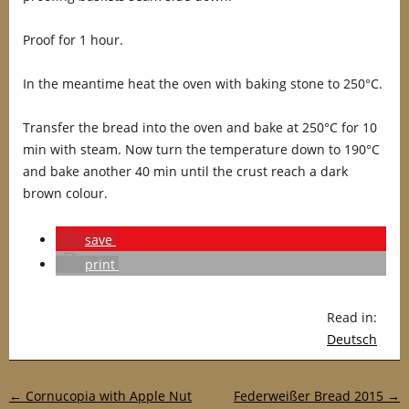
Proof for 1 hour.
In the meantime heat the oven with baking stone to 250°C.
Transfer the bread into the oven and bake at 250°C for 10
min with steam. Now turn the temperature down to 190°C
and bake another 40 min until the crust reach a dark
brown colour.
save
print
Read in:
Deutsch
Post navigation
←
Cornucopia with Apple Nut
Federweißer Bread 2015
→