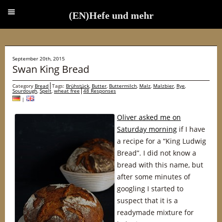
(EN)Hefe und mehr
(EN)Hefe und mehr
September 20th, 2015
Swan King Bread
Category
Bread
Tags:
Brühstück
,
Butter
,
Buttermilch
,
Malz
,
Malzbier
,
Rye
,
Sourdough
,
Spelt
,
wheat free
48 Responses
|
Oliver asked me on
Saturday morning
if I have
a recipe for a “King Ludwig
Bread”. I did not know a
bread with this name, but
after some minutes of
googling I started to
suspect that it is a
readymade mixture for