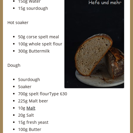
150g Water
15g sourdough
Hot soaker
50g corse spelt meal
100g whole spelt flour
300g Buttermilk
Dough
Sourdough
Soaker
700g spelt flourType 630
225g Malt beer
10g
Malt
20g Salt
15g fresh yeast
100g Butter