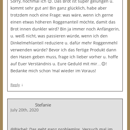
Sorry, nochmal ich 😉. Das Brot ist super gelungen u.
kommt sehr gut an! Bin ganz glücklich, habe aber
trotzdem noch eine Frage: was wäre, wenn ich gerne
einen etwas höheren Roggenanteil möchte, damit das
Brot innen dunkler wird? Bin ja immer noch Anfängerin,
u. weiß nicht, was passieren würde, wenn ich den
Dinkelmehlanteil reduziere u. dafür mehr Roggenmehl
verwenden würde? Bevor ich das fertige Produkt dann
den Hasen geben muss, frage ich lieber vorher u. hoffe
auf Euer Verständnis u. Eure Geduld mit mir…😊!
Bedanke mich schon ‘mal wieder im Voraus!
↓
Reply
Stefanie
July 20th, 2020
@Bärbel: Das geht ganz problemlos. Versuch mal im