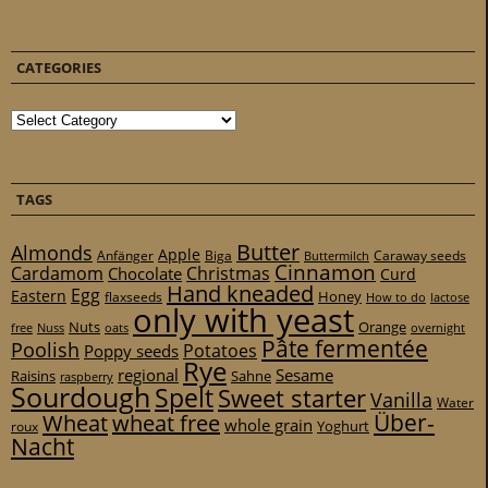
CATEGORIES
Categories
TAGS
Butter
Almonds
Apple
Anfänger
Biga
Caraway seeds
Buttermilch
Cinnamon
Cardamom
Christmas
Chocolate
Curd
Hand kneaded
Egg
Eastern
Honey
flaxseeds
How to do
lactose
only with yeast
Nuts
Orange
free
Nuss
oats
overnight
Pâte fermentée
Poolish
Potatoes
Poppy seeds
Rye
regional
Sesame
Raisins
Sahne
raspberry
Sourdough
Spelt
Sweet starter
Vanilla
Water
Über-
Wheat
wheat free
whole grain
Yoghurt
roux
Nacht