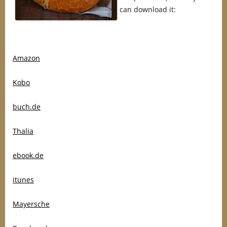
can download it:
Amazon
Kobo
buch.de
Thalia
ebook.de
itunes
Mayersche