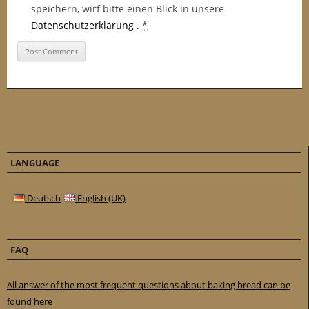
speichern, wirf bitte einen Blick in unsere
Datenschutzerklärung
.
*
LANGUAGE
Deutsch
English (UK)
FAQ
All answer of the most frequent questions about baking bread can be
found here