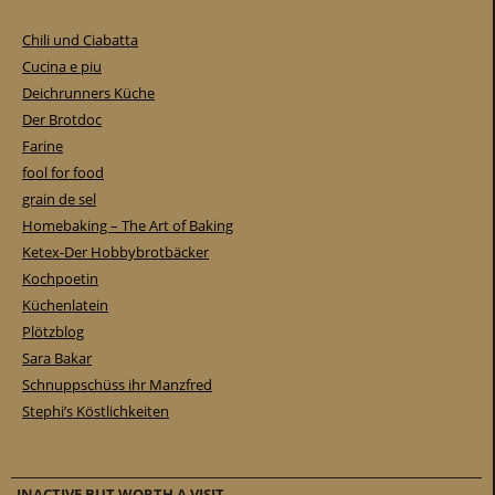
Chili und Ciabatta
Cucina e piu
Deichrunners Küche
Der Brotdoc
Farine
fool for food
grain de sel
Homebaking – The Art of Baking
Ketex-Der Hobbybrotbäcker
Kochpoetin
Küchenlatein
Plötzblog
Sara Bakar
Schnuppschüss ihr Manzfred
Stephi’s Köstlichkeiten
INACTIVE BUT WORTH A VISIT