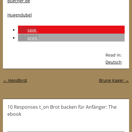
Buecher.de
Hugendubel
save
print
Read in:
Deutsch
Post navigation
←
Handbrot
Brune Kager
→
10 Responses t_on Brot backen für Anfänger: The
ebook