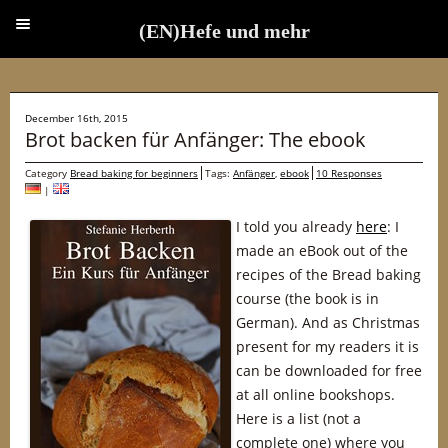
(EN)Hefe und mehr
(EN)Hefe und mehr
December 16th, 2015
Brot backen für Anfänger: The ebook
Category
Bread baking for beginners
Tags:
Anfänger
,
ebook
10 Responses
|
I told you already
here
: I
made an eBook out of the
recipes of the Bread baking
course (the book is in
German). And as Christmas
present for my readers it is
can be downloaded for free
at all online bookshops.
Here is a list (not a
complete one) where you