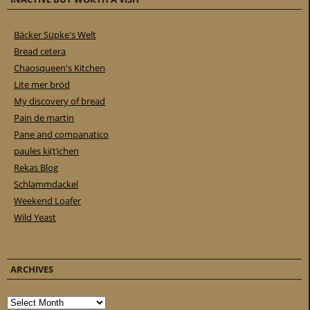
Bäcker Süpke's Welt
Bread cetera
Chaosqueen's Kitchen
Lite mer bröd
My discovery of bread
Pain de martin
Pane and companatico
paules ki(t)chen
Rekas Blog
Schlammdackel
Weekend Loafer
Wild Yeast
ARCHIVES
Archives