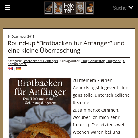
Suche
Suche
9. Dezember 2015
Round-up “Brotbacken für Anfänger” und
eine kleine Überraschung
Kategorie
Brotbacken für Anfänger
Schlagwörter:
Blog-Geburtstag
,
Blogevent
8
Kommentare
|
Zu meinem kleinen
Geburtstagsblogevent sind
ganz tolle, unterschiedliche
Rezepte
zusammengekommen,
worüber ich mich sehr
freue :-). Die letzten zwei
Wochen waren bei uns