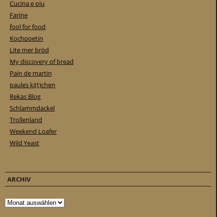
Cucina e piu
Farine
fool for food
Kochpoetin
Lite mer bröd
My discovery of bread
Pain de martin
paules ki(t)chen
Rekas Blog
Schlammdackel
Trollenland
Weekend Loafer
Wild Yeast
ARCHIV
Archiv