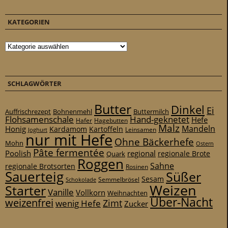
KATEGORIEN
Kategorien
SCHLAGWÖRTER
Butter
Dinkel
Ei
Auffrischrezept
Bohnenmehl
Buttermilch
Flohsamenschale
Hand-geknetet
Hefe
Hafer
Hagebutten
Malz
Mandeln
Honig
Kardamom
Kartoffeln
Leinsamen
Joghurt
nur mit Hefe
Ohne Bäckerhefe
Mohn
Ostern
Pâte fermentée
Poolish
regional
Quark
regionale Brote
Roggen
Sahne
regionale Brotsorten
Rosinen
Sauerteig
Süßer
Sesam
Schokolade
Semmelbrösel
Weizen
Starter
Vanille
Vollkorn
Weihnachten
Über-Nacht
weizenfrei
Zimt
wenig Hefe
Zucker