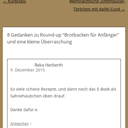
Post-Navigation
←
Kürbiseis
Weihnachtliche Zimtmousse-
Törtchen mit Apfel-Curd
→
8 Gedanken
zu
Round-up “Brotbacken für Anfänger”
und eine kleine Überraschung
Reka Herberth
9. Dezember 2015
So viele schöne Rezepte, und dann noch das E-Book als
Sahnehäubchen oben drauf.
Danke dafür☺
↓
Antworten