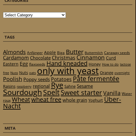
CATEGORIES
Categories
TAGS
Butter
Almonds
Apple
Anfänger
Biga
Caraway seeds
Buttermilch
Cinnamon
Cardamom
Christmas
Chocolate
Curd
Hand kneaded
Egg
Eastern
Honey
flaxseeds
How to do
lactose
only with yeast
Nuts
Orange
free
Nuss
oats
overnight
Pâte fermentée
Poolish
Potatoes
Poppy seeds
Rye
regional
Sesame
Raisins
Sahne
raspberry
Sourdough
Spelt
Sweet starter
Vanilla
Water
Über-
Wheat
wheat free
whole grain
Yoghurt
roux
Nacht
META