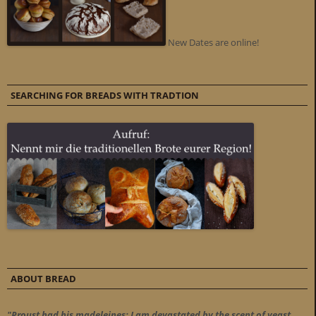
New Dates are online!
SEARCHING FOR BREADS WITH TRADTION
ABOUT BREAD
"Proust had his madeleines; I am devastated by the scent of yeast