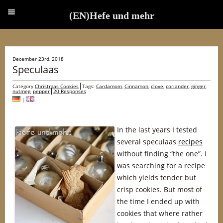
(EN)Hefe und mehr
(EN)Hefe und mehr
December 23rd, 2018
Speculaas
Category
Christmas Cookies
Tags:
Cardamom
,
Cinnamon
,
clove
,
coriander
,
ginger
,
nutmeg
,
pepper
20 Responses
|
In the last years I tested
several speculaas
recipes
without finding “the one”. I
was searching for a recipe
which yields tender but
crisp cookies. But most of
the time I ended up with
cookies that where rather