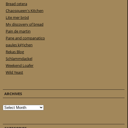
Bread cetera
Chaosqueen's Kitchen
Lite mer bröd
My discovery of bread
Pain de martin
Pane and companatico
paules ki(t)chen
Rekas Blog
Schlammdackel
Weekend Loafer
Wild Yeast
ARCHIVES
Archives