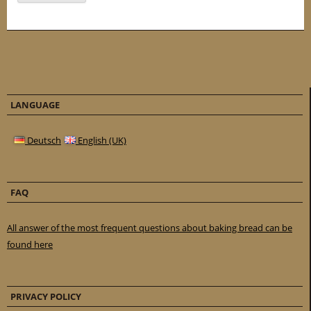
LANGUAGE
Deutsch
English (UK)
FAQ
All answer of the most frequent questions about baking bread can be
found here
PRIVACY POLICY