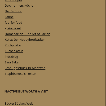
Deichrunners Küche
Der Brotdoc
Farine
fool for food
grain de sel
Homebaking – The Art of Baking
Ketex-Der Hobbybrotbäcker
Kochpoetin
Küchenlatein
Plötzblog
Sara Bakar
Schnuppschüss ihr Manzfred
Stephi’s Köstlichkeiten
INACTIVE BUT WORTH A VISIT
Bäcker Süpke's Welt