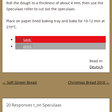
Roll the dough to a thickness of about 4 mm, then use the
Speculaas roller to cut out the speculaas.
Place on paper lined baking tray and bake for 10-12 min at
210°C.
save
print
Read in:
Deutsch
Post navigation
←
Soft Ginger Bread
Christmas Bread 2018
→
20 Responses t_on Speculaas