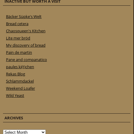
INACTIVE BUT WORTH A VISIT
Bäcker Süpke's Welt
Bread cetera
Chaosqueen's Kitchen
Lite mer bröd
My discovery of bread
Pain de martin
Pane and companatico
paules ki(t)chen
Rekas Blog
Schlammdackel
Weekend Loafer
Wild Yeast
ARCHIVES
Archives