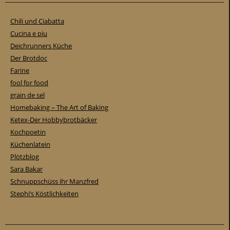
Chili und Ciabatta
Cucina e piu
Deichrunners Küche
Der Brotdoc
Farine
fool for food
grain de sel
Homebaking – The Art of Baking
Ketex-Der Hobbybrotbäcker
Kochpoetin
Küchenlatein
Plötzblog
Sara Bakar
Schnuppschüss ihr Manzfred
Stephi’s Köstlichkeiten