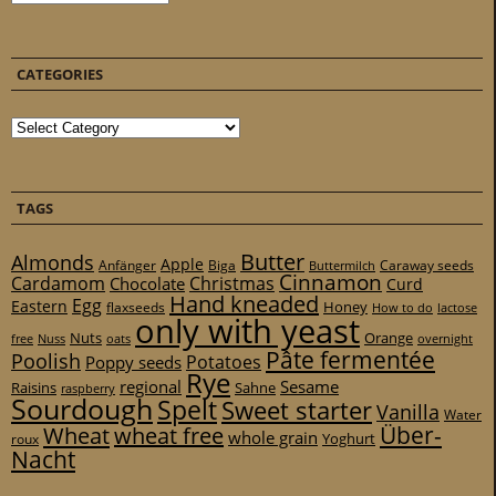
CATEGORIES
Categories
TAGS
Butter
Almonds
Apple
Anfänger
Biga
Caraway seeds
Buttermilch
Cinnamon
Cardamom
Christmas
Chocolate
Curd
Hand kneaded
Egg
Eastern
Honey
flaxseeds
How to do
lactose
only with yeast
Nuts
Orange
free
Nuss
oats
overnight
Pâte fermentée
Poolish
Potatoes
Poppy seeds
Rye
regional
Sesame
Raisins
Sahne
raspberry
Sourdough
Spelt
Sweet starter
Vanilla
Water
Über-
Wheat
wheat free
whole grain
Yoghurt
roux
Nacht