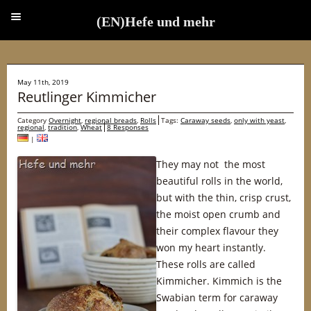
(EN)Hefe und mehr
(EN)Hefe und mehr
May 11th, 2019
Reutlinger Kimmicher
Category
Overnight
,
regional breads
,
Rolls
Tags:
Caraway seeds
,
only with yeast
,
regional
,
tradition
,
Wheat
8 Responses
|
They may not the most
beautiful rolls in the world,
but with the thin, crisp crust,
the moist open crumb and
their complex flavour they
won my heart instantly.
These rolls are called
Kimmicher. Kimmich is the
Swabian term for caraway