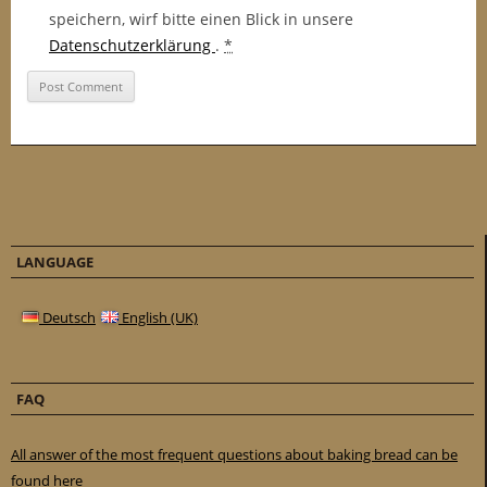
speichern, wirf bitte einen Blick in unsere
Datenschutzerklärung
.
*
LANGUAGE
Deutsch
English (UK)
FAQ
All answer of the most frequent questions about baking bread can be
found here