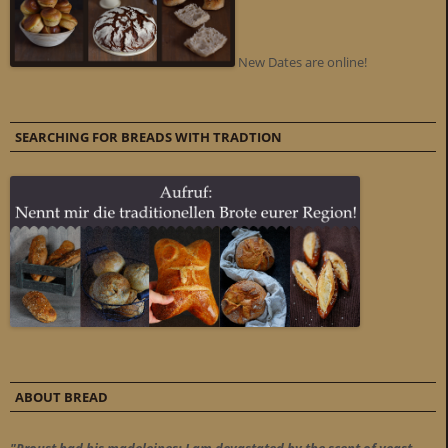
New Dates are online!
SEARCHING FOR BREADS WITH TRADTION
ABOUT BREAD
"Proust had his madeleines; I am devastated by the scent of yeast