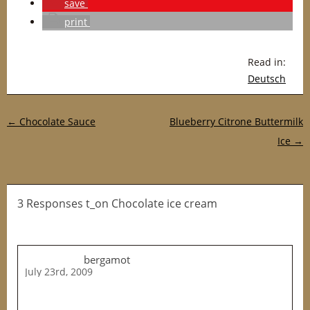
save
print
Read in:
Deutsch
Post navigation
←
Chocolate Sauce
Blueberry Citrone Buttermilk
Ice
→
3 Responses t_on Chocolate ice cream
bergamot
July 23rd, 2009