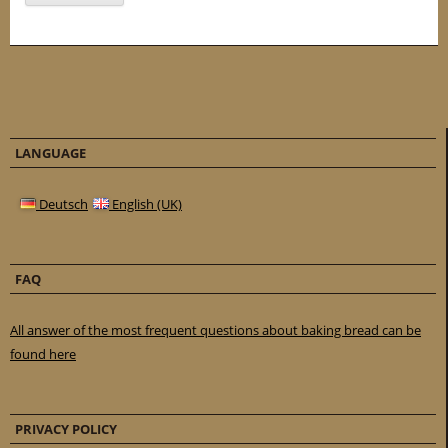
LANGUAGE
Deutsch
English (UK)
FAQ
All answer of the most frequent questions about baking bread can be
found here
PRIVACY POLICY