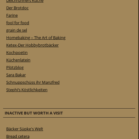
Deichrunners Küche
Der Brotdoc
Farine
fool for food
grain de sel
Homebaking – The Art of Baking
Ketex-Der Hobbybrotbäcker
Kochpoetin
Küchenlatein
Plötzblog
Sara Bakar
Schnuppschüss ihr Manzfred
Stephi’s Köstlichkeiten
INACTIVE BUT WORTH A VISIT
Bäcker Süpke's Welt
Bread cetera