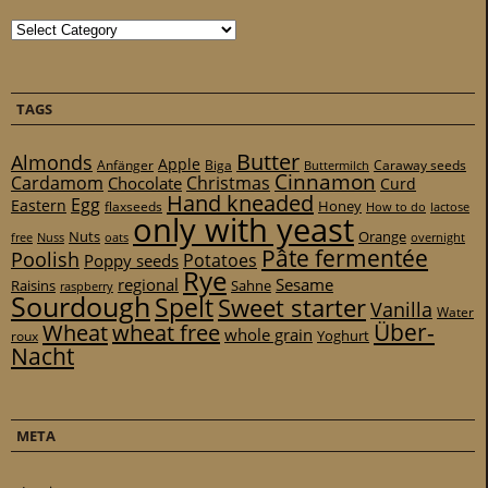
Categories
TAGS
Butter
Almonds
Apple
Anfänger
Biga
Caraway seeds
Buttermilch
Cinnamon
Cardamom
Christmas
Chocolate
Curd
Hand kneaded
Egg
Eastern
Honey
flaxseeds
How to do
lactose
only with yeast
Nuts
Orange
free
Nuss
oats
overnight
Pâte fermentée
Poolish
Potatoes
Poppy seeds
Rye
regional
Sesame
Raisins
Sahne
raspberry
Sourdough
Spelt
Sweet starter
Vanilla
Water
Über-
Wheat
wheat free
whole grain
Yoghurt
roux
Nacht
META