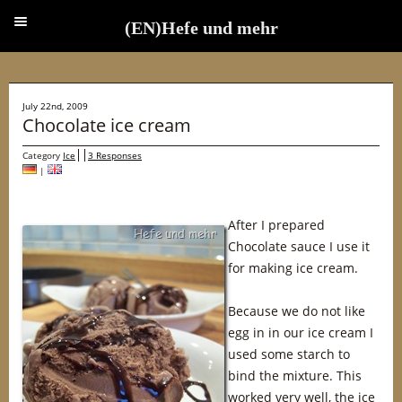
(EN)Hefe und mehr
(EN)Hefe und mehr
July 22nd, 2009
Chocolate ice cream
Category
Ice
3 Responses
|
After I prepared
Chocolate sauce I use it
for making ice cream.
Because we do not like
egg in in our ice cream I
used some starch to
bind the mixture. This
worked very well, the ice