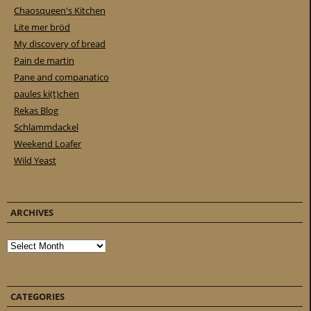
Chaosqueen's Kitchen
Lite mer bröd
My discovery of bread
Pain de martin
Pane and companatico
paules ki(t)chen
Rekas Blog
Schlammdackel
Weekend Loafer
Wild Yeast
ARCHIVES
Archives
CATEGORIES