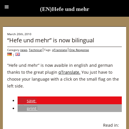
(EN)Hefe und mehr
(EN)Hefe und mehr
March 20th, 2010
“Hefe und mehr” is now bilingual
Category
news
,
Technical
Tags:
qTranslate
One Response
|
”Hefe und mehr” is now avaible in english and german
thanks to the great plugin
qTranslate.
You just have to
choose your language with a click on the small flag on the
left side.
save
print
Read in: