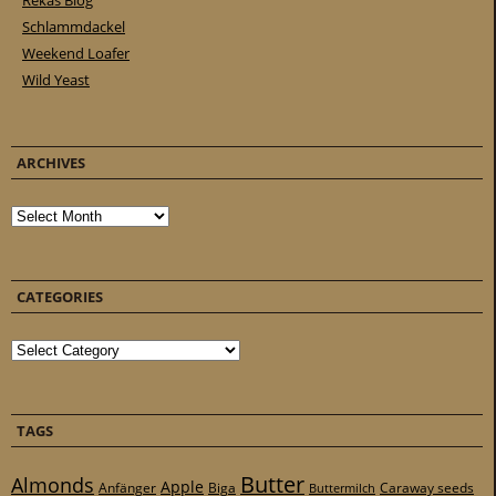
Rekas Blog
Schlammdackel
Weekend Loafer
Wild Yeast
ARCHIVES
Archives
CATEGORIES
Categories
TAGS
Butter
Almonds
Apple
Anfänger
Biga
Caraway seeds
Buttermilch