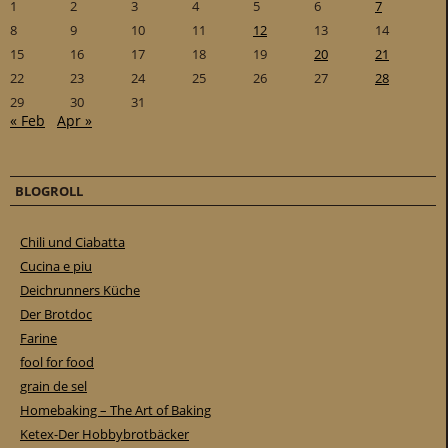
1
2
3
4
5
6
7
8
9
10
11
12
13
14
15
16
17
18
19
20
21
22
23
24
25
26
27
28
29
30
31
« Feb
Apr »
BLOGROLL
Chili und Ciabatta
Cucina e piu
Deichrunners Küche
Der Brotdoc
Farine
fool for food
grain de sel
Homebaking – The Art of Baking
Ketex-Der Hobbybrotbäcker