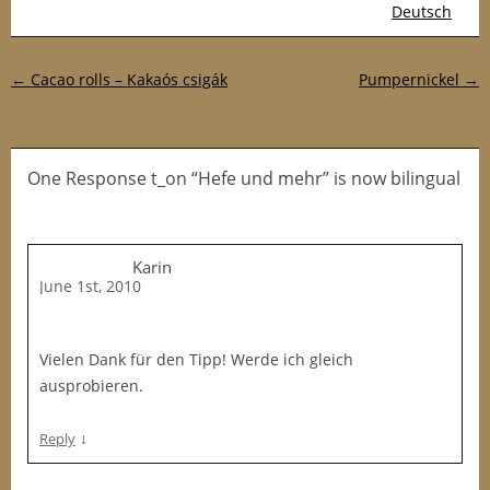
Deutsch
Post navigation
←
Cacao rolls – Kakaós csigák
Pumpernickel
→
One Response t_on “Hefe und mehr” is now bilingual
Karin
June 1st, 2010
Vielen Dank für den Tipp! Werde ich gleich
ausprobieren.
↓
Reply