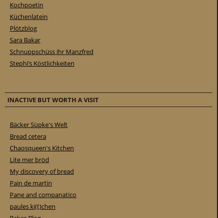
Kochpoetin
Küchenlatein
Plötzblog
Sara Bakar
Schnuppschüss ihr Manzfred
Stephi’s Köstlichkeiten
INACTIVE BUT WORTH A VISIT
Bäcker Süpke's Welt
Bread cetera
Chaosqueen's Kitchen
Lite mer bröd
My discovery of bread
Pain de martin
Pane and companatico
paules ki(t)chen