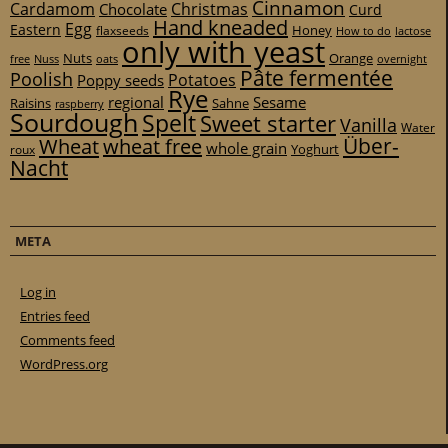
Cinnamon
Cardamom
Christmas
Chocolate
Curd
Hand kneaded
Egg
Eastern
Honey
flaxseeds
How to do
lactose
only with yeast
Nuts
Orange
free
Nuss
oats
overnight
Pâte fermentée
Poolish
Potatoes
Poppy seeds
Rye
regional
Sesame
Raisins
Sahne
raspberry
Sourdough
Spelt
Sweet starter
Vanilla
Water
Über-
Wheat
wheat free
whole grain
Yoghurt
roux
Nacht
META
Log in
Entries feed
Comments feed
WordPress.org