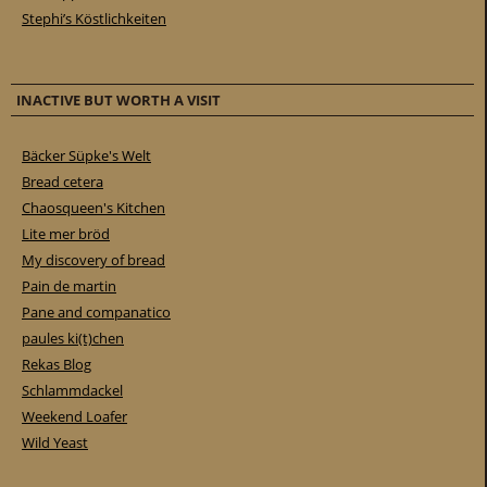
Stephi’s Köstlichkeiten
INACTIVE BUT WORTH A VISIT
Bäcker Süpke's Welt
Bread cetera
Chaosqueen's Kitchen
Lite mer bröd
My discovery of bread
Pain de martin
Pane and companatico
paules ki(t)chen
Rekas Blog
Schlammdackel
Weekend Loafer
Wild Yeast