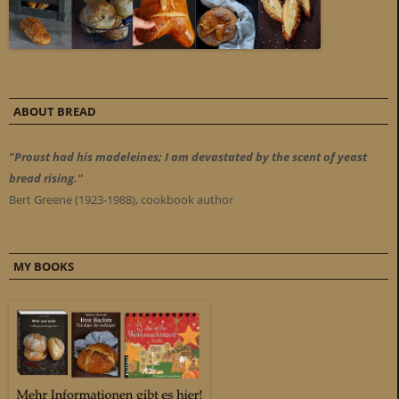
ABOUT BREAD
"Proust had his madeleines; I am devastated by the scent of yeast
bread rising."
Bert Greene (1923-1988), cookbook author
MY BOOKS