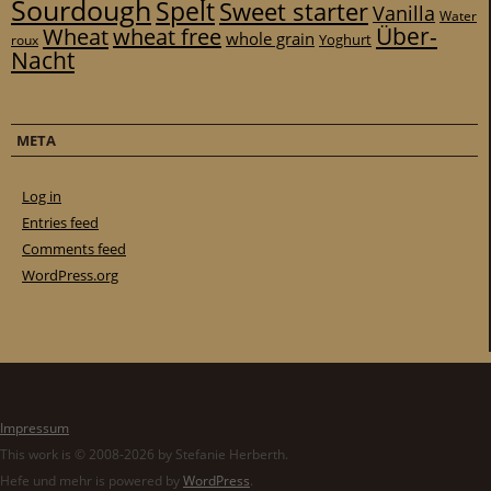
Sourdough
Spelt
Sweet starter
Vanilla
Water
Über-
Wheat
wheat free
whole grain
Yoghurt
roux
Nacht
META
Log in
Entries feed
Comments feed
WordPress.org
Impressum
This work is © 2008-2026 by Stefanie Herberth.
Hefe und mehr is powered by
WordPress
.