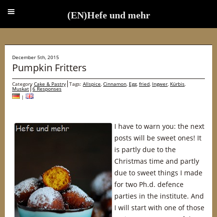
(EN)Hefe und mehr
(EN)Hefe und mehr
December 5th, 2015
Pumpkin Fritters
Category
Cake & Pastry
Tags:
Allspice
,
Cinnamon
,
Egg
,
fried
,
Ingwer
,
Kürbis
,
Muskat
6 Responses
|
I have to warn you: the next
posts will be sweet ones! It
is partly due to the
Christmas time and partly
due to sweet things I made
for two Ph.d. defence
parties in the institute. And
I will start with one of those