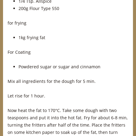
1/4 Tsp. Allspice
200g Flour Type 550
for frying
1kg frying fat
For Coating
Powdered sugar or sugar and cinnamon
Mix all ingredients for the dough for 5 min.
Let rise for 1 hour.
Now heat the fat to 170°C. Take some dough with two
teaspoons and put it into the hot fat. Fry for about 6-8 min,
turning the fritters after half of the time. Place the fritters
on some kitchen paper to soak up of the fat, then turn