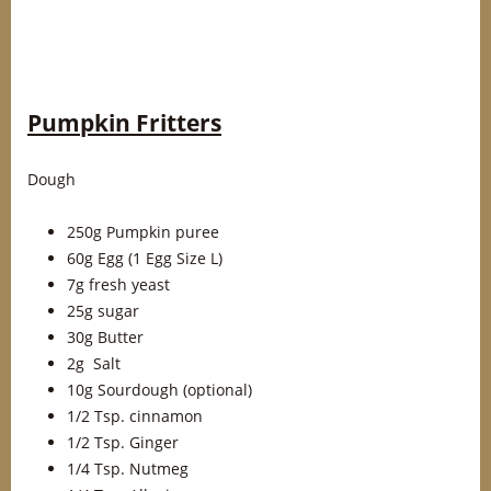
Pumpkin Fritters
Dough
250g Pumpkin puree
60g Egg (1 Egg Size L)
7g fresh yeast
25g sugar
30g Butter
2g Salt
10g Sourdough (optional)
1/2 Tsp. cinnamon
1/2 Tsp. Ginger
1/4 Tsp. Nutmeg