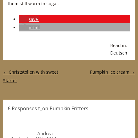
them still warm in sugar.
save
print
Read in:
Deutsch
Post navigation
←
Christstollen with sweet
Pumpkin Ice cream
→
Starter
6 Responses t_on Pumpkin Fritters
Andrea