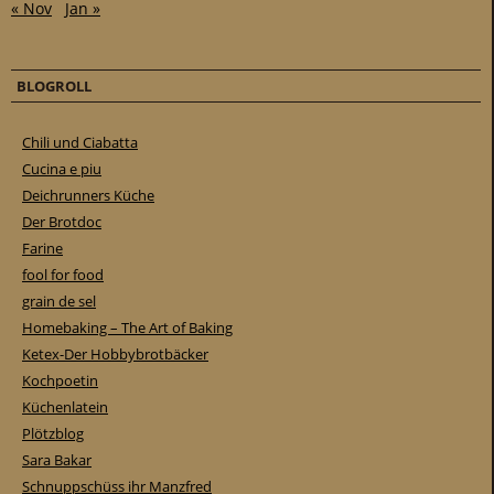
« Nov
Jan »
BLOGROLL
Chili und Ciabatta
Cucina e piu
Deichrunners Küche
Der Brotdoc
Farine
fool for food
grain de sel
Homebaking – The Art of Baking
Ketex-Der Hobbybrotbäcker
Kochpoetin
Küchenlatein
Plötzblog
Sara Bakar
Schnuppschüss ihr Manzfred