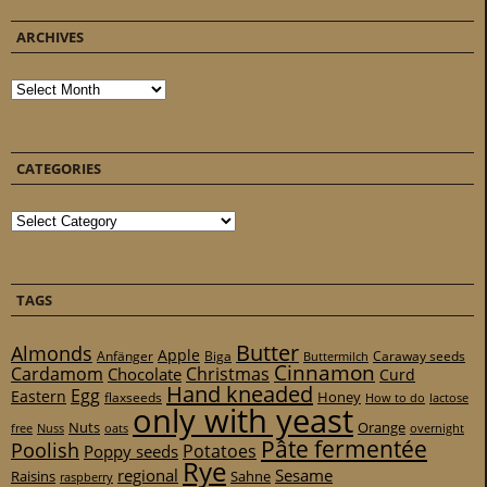
ARCHIVES
Archives
CATEGORIES
Categories
TAGS
Butter
Almonds
Apple
Anfänger
Biga
Caraway seeds
Buttermilch
Cinnamon
Cardamom
Christmas
Chocolate
Curd
Hand kneaded
Egg
Eastern
Honey
flaxseeds
How to do
lactose
only with yeast
Nuts
Orange
free
Nuss
oats
overnight
Pâte fermentée
Poolish
Potatoes
Poppy seeds
Rye
regional
Sesame
Raisins
Sahne
raspberry