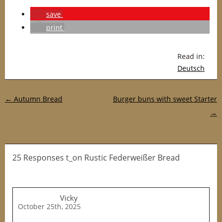
save
print
Read in:
Deutsch
Post navigation
←
Autumn Bread
Burger buns with sweet Starter
→
25 Responses t_on Rustic Federweißer Bread
Vicky
October 25th, 2025