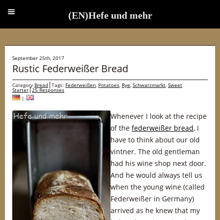
(EN)Hefe und mehr
(EN)Hefe und mehr
September 25th, 2017
Rustic Federweißer Bread
Category
Bread
Tags:
Federweißen
,
Potatoes
,
Rye
,
Schwarzmarkt
,
Sweet
Starter
25 Responses
|
Whenever I look at the recipe
of the
federweißer bread
, I
have to think about our old
vintner. The old gentleman
had his wine shop next door.
And he would always tell us
when the young wine (called
Federweißer in Germany)
arrived as he knew that my