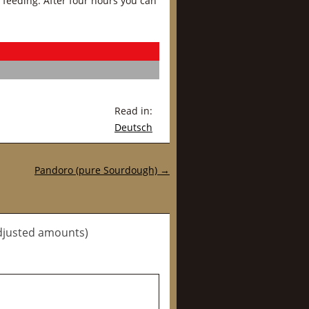
 feeding. After four hours you can
Read in:
Deutsch
Pandoro (pure Sourdough)
→
adjusted amounts)