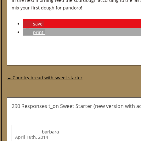
In the next morning feed the sourdough according to the last
mix your first dough for pandoro!
save
print
Post navigation
←
Country bread with sweet starter
290 Responses t_on Sweet Starter (new version with 
barbara
April 18th, 2014