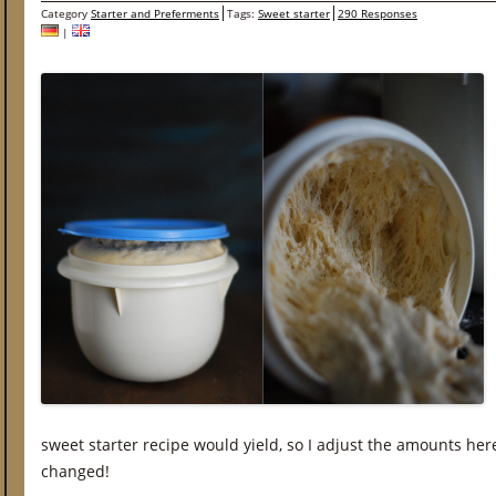
Category
Starter and Preferments
Tags:
Sweet starter
290 Responses
|
sweet starter recipe would yield, so I adjust the amounts here
changed!