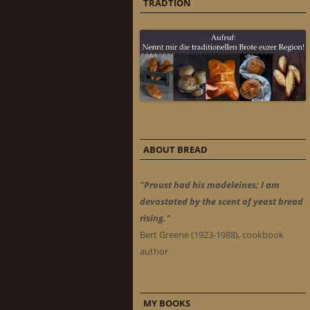
TRADTION
ABOUT BREAD
"Proust had his madeleines; I am
devastated by the scent of yeast bread
rising."
Bert Greene (1923-1988), cookbook
author
MY BOOKS