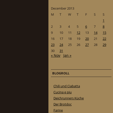
December 2013
M
T
W
T
F
S
S
1
2
3
4
5
6
7
8
9
10
11
12
13
14
15
16
17
18
19
20
21
22
23
24
25
26
27
28
29
30
31
« Nov
Jan »
BLOGROLL
Chili und Ciabatta
Cucina e piu
Deichrunners Küche
Der Brotdoc
Farine