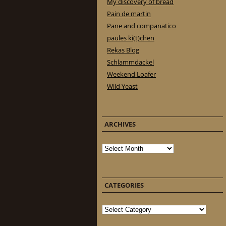
My discovery of bread
Pain de martin
Pane and companatico
paules ki(t)chen
Rekas Blog
Schlammdackel
Weekend Loafer
Wild Yeast
ARCHIVES
Archives
CATEGORIES
Categories