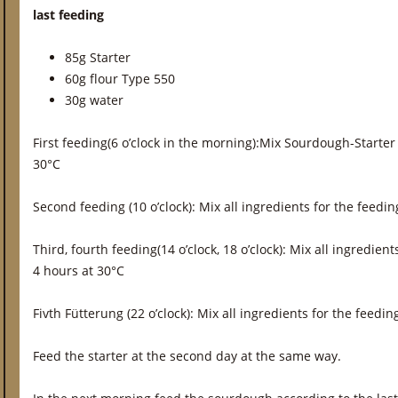
last feeding
85g Starter
60g flour Type 550
30g water
First feeding(6 o’clock in the morning):Mix Sourdough-Starter 
30°C
Second feeding (10 o’clock): Mix all ingredients for the feed
Third, fourth feeding(14 o’clock, 18 o’clock): Mix all ingredie
4 hours at 30°C
Fivth Fütterung (22 o’clock): Mix all ingredients for the feed
Feed the starter at the second day at the same way.