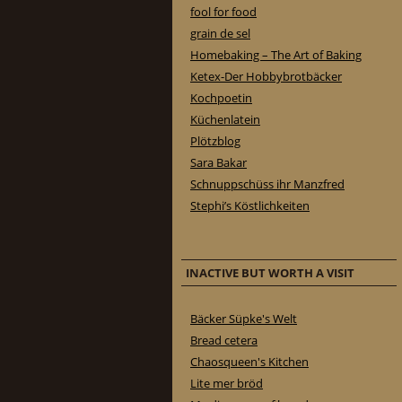
fool for food
grain de sel
Homebaking – The Art of Baking
Ketex-Der Hobbybrotbäcker
Kochpoetin
Küchenlatein
Plötzblog
Sara Bakar
Schnuppschüss ihr Manzfred
Stephi’s Köstlichkeiten
INACTIVE BUT WORTH A VISIT
Bäcker Süpke's Welt
Bread cetera
Chaosqueen's Kitchen
Lite mer bröd