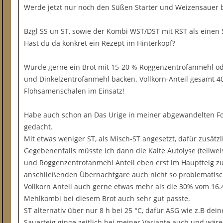
Werde jetzt nur noch den Süßen Starter und Weizensauer 
Bzgl SS un ST, sowie der Kombi WST/DST mit RST als einen 
Hast du da konkret ein Rezept im Hinterkopf?
Würde gerne ein Brot mit 15-20 % Roggenzentrofanmehl od
und Dinkelzentrofanmehl backen. Vollkorn-Anteil gesamt 4
Flohsamenschalen im Einsatz!
Habe auch schon an Das Urige in meiner abgewandelten Fo
gedacht.
Mit etwas weniger ST, als Misch-ST angesetzt, dafür zusätzl
Gegebenenfalls müsste ich dann die Kalte Autolyse (teilwe
und Roggenzentrofanmehl Anteil eben erst im Hauptteig zu
anschließenden Übernachtgare auch nicht so problematisch
Vollkorn Anteil auch gerne etwas mehr als die 30% vom 16.
Mehlkombi bei diesem Brot auch sehr gut passte.
ST alternativ über nur 8 h bei 25 °C, dafür ASG wie z.B de
Sauerteig ginge zeitlich bei meiner Variante auch und wäre 