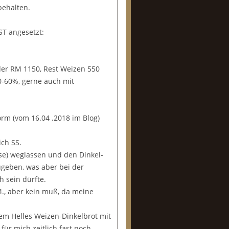
behalten.
ST angesetzt:
er RM 1150, Rest Weizen 550
0-60%, gerne auch mit
rm (vom 16.04 .2018 im Blog)
ich SS.
ise) weglassen und den Dinkel-
geben, was aber bei der
 sein dürfte.
4., aber kein muß, da meine
inem Helles Weizen-Dinkelbrot mit
für mich zeitlich fast noch