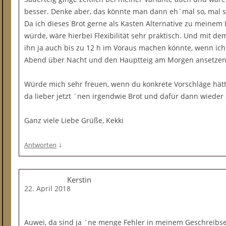
besser. Denke aber, das könnte man dann eh´mal so, mal s
Da ich dieses Brot gerne als Kasten Alternative zu meinem
würde, wäre hierbei Flexibilität sehr praktisch. Und mit dem 
ihn ja auch bis zu 12 h im Voraus machen könnte, wenn ic
Abend über Nacht und den Hauptteig am Morgen ansetzen
Würde mich sehr freuen, wenn du konkrete Vorschläge hättes
da lieber jetzt ´nen irgendwie Brot und dafür dann wieder e
Ganz viele Liebe Grüße, Kekki
↓
Antworten
Kerstin
22. April 2018
Auwei, da sind ja ´ne menge Fehler in meinem Geschreibsel