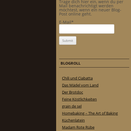
Trage dich hier ein, wenn du per
Mail benachrichtigt werden
möchtest, wenn ein neuer Blog-
Post online geht.
E-Mail*
BLOGROLL
Chili und Ciabatta
Das Mädel vom Land
Der Brotdoc
Feine Köstlichkeiten
grain de sel
Homebaking – The Art of Baking
Küchenlatein
Madam Rote Rübe