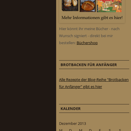
Hier könnt ihr meine Bücher - nach
Wunsch signiert - direkt bei mir
bestellen:
Büchershop
BROTBACKEN FÜR ANFÄNGER
Alle Rezepte der Blog-Reihe "Brotbacken
für Anfänger" gibt es hier
KALENDER
Dezember 2013
M
D
M
D
F
S
S