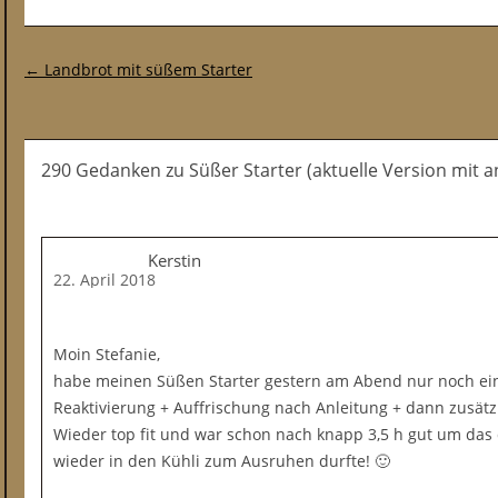
Post-Navigation
←
Landbrot mit süßem Starter
290 Gedanken
zu
Süßer Starter (aktuelle Version mit
Kerstin
22. April 2018
Moin Stefanie,
habe meinen Süßen Starter gestern am Abend nur noch einm
Reaktivierung + Auffrischung nach Anleitung + dann zusätzl
Wieder top fit und war schon nach knapp 3,5 h gut um das
wieder in den Kühli zum Ausruhen durfte! 🙂