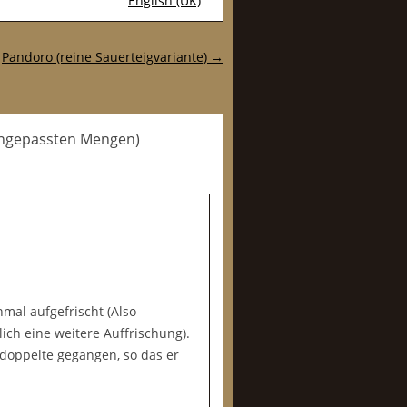
English (UK)
Pandoro (reine Sauerteigvariante)
→
 angepassten Mengen)
al aufgefrischt (Also
ich eine weitere Auffrischung).
 doppelte gegangen, so das er