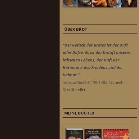
ÜBER BROT
"Der Geruch des Brotes ist der Duft
aller Düfte. Es ist der Urduft unseres
irdischen Lebens, der Duft der
Harmonie, des Friedens und der
Heimat."
Jaroslav Seifert (1901-86), tschech.
Schriftsteller
MEINE BÜCHER