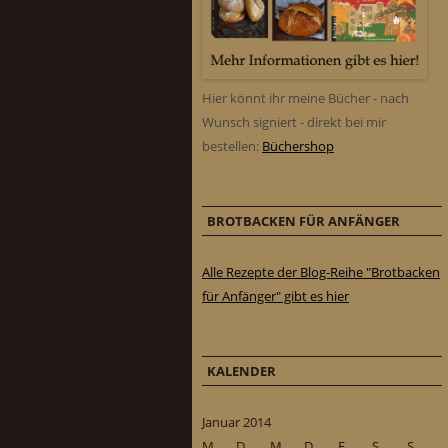
Hier könnt ihr meine Bücher - nach
Wunsch signiert - direkt bei mir
bestellen:
Büchershop
BROTBACKEN FÜR ANFÄNGER
Alle Rezepte der Blog-Reihe "Brotbacken
für Anfänger" gibt es hier
KALENDER
Januar 2014
M
D
M
D
F
S
S