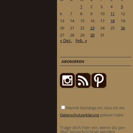
1
2
3
4
5
6
7
8
9
10
11
12
13
14
15
16
17
18
19
20
21
22
23
24
25
26
27
28
29
30
31
« Dez.
Feb. »
ABONIEREN
Hiermit bestätige ich, dass ich die
Datenschutzerklärung
gelesen habe.
Trage dich hier ein, wenn du per
Mail benachrichtigt werden