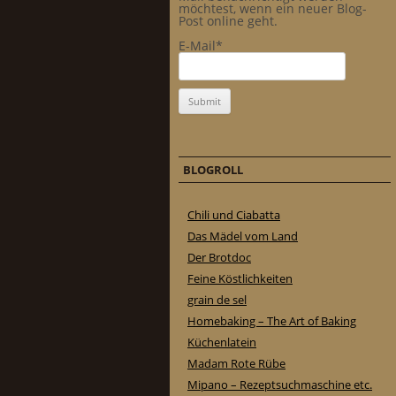
möchtest, wenn ein neuer Blog-
Post online geht.
E-Mail*
BLOGROLL
Chili und Ciabatta
Das Mädel vom Land
Der Brotdoc
Feine Köstlichkeiten
grain de sel
Homebaking – The Art of Baking
Küchenlatein
Madam Rote Rübe
Mipano – Rezeptsuchmaschine etc.