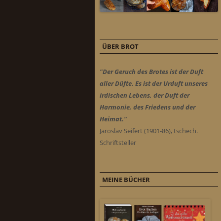
ÜBER BROT
"Der Geruch des Brotes ist der Duft
aller Düfte. Es ist der Urduft unseres
irdischen Lebens, der Duft der
Harmonie, des Friedens und der
Heimat."
Jaroslav Seifert (1901-86), tschech.
Schriftsteller
MEINE BÜCHER