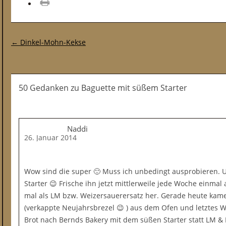
drucken
Post-Navigation
←
Dinkel-Mohn-Kekse
50 Gedanken
zu
Baguette mit süßem Starter
Naddi
26. Januar 2014
Wow sind die super 🙂 Muss ich unbedingt ausprobieren. 
Starter 😉 Frische ihn jetzt mittlerweile jede Woche einm
mal als LM bzw. Weizersauerersatz her. Gerade heute kame
(verkappte Neujahrsbrezel 😉 ) aus dem Ofen und letztes 
Brot nach Bernds Bakery mit dem süßen Starter statt LM & 