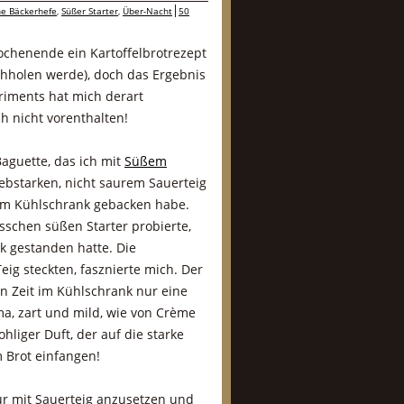
e Bäckerhefe
,
Süßer Starter
,
Über-Nacht
50
Wochenende ein Kartoffelbrotrezept
chholen werde), doch das Ergebnis
iments hat mich derart
ch nicht vorenthalten!
Baguette, das ich mit
Süßem
ebstarken, nicht saurem Sauerteig
 im Kühlschrank gebacken habe.
isschen süßen Starter probierte,
k gestanden hatte. Die
eig steckten, fasznierte mich. Der
en Zeit im Kühlschrank nur eine
a, zart und mild, wie von Crème
hliger Duft, der auf die starke
m Brot einfangen!
nur mit Sauerteig anzusetzen und