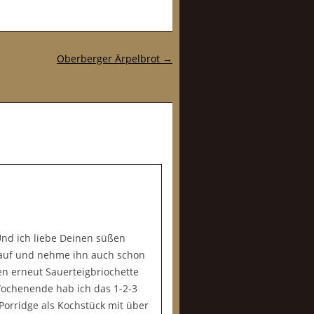
Oberberger Ärpelbrot
→
Und ich liebe Deinen süßen
al auf und nehme ihn auch schon
n erneut Sauerteigbriochette
Wochenende hab ich das 1-2-3
Porridge als Kochstück mit über