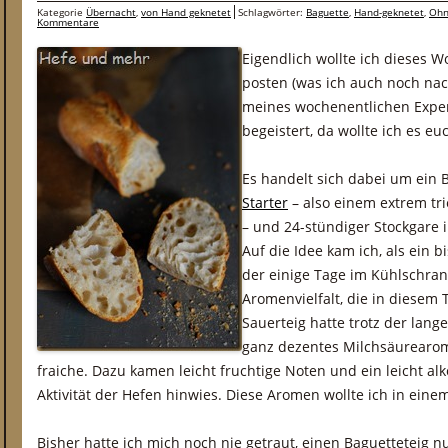
Kategorie
Übernacht
,
von Hand geknetet
Schlagwörter:
Baguette
,
Hand-geknetet
,
Ohn
Kommentare
Eigendlich wollte ich dieses 
posten (was ich auch noch na
meines wochenentlichen Exper
begeistert, da wollte ich es eu
Es handelt sich dabei um ein 
Starter
– also einem extrem tri
– und 24-stündiger Stockgare
Auf die Idee kam ich, als ein b
der einige Tage im Kühlschran
Aromenvielfalt, die in diesem T
Sauerteig hatte trotz der lang
ganz dezentes Milchsäurearom
fraiche. Dazu kamen leicht fruchtige Noten und ein leicht alko
Aktivität der Hefen hinwies. Diese Aromen wollte ich in eine
Bisher hatte ich mich noch nie getraut, einen Baguetteteig 