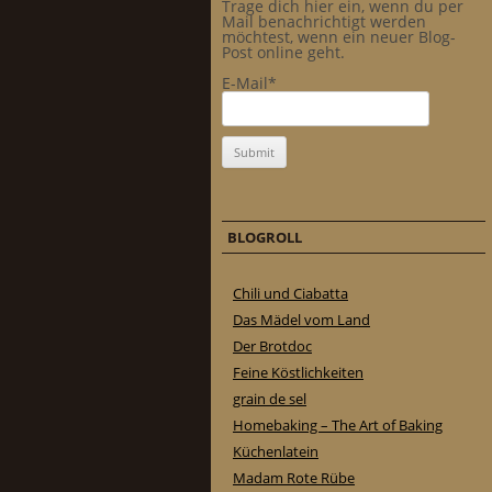
Trage dich hier ein, wenn du per
Mail benachrichtigt werden
möchtest, wenn ein neuer Blog-
Post online geht.
E-Mail*
BLOGROLL
Chili und Ciabatta
Das Mädel vom Land
Der Brotdoc
Feine Köstlichkeiten
grain de sel
Homebaking – The Art of Baking
Küchenlatein
Madam Rote Rübe