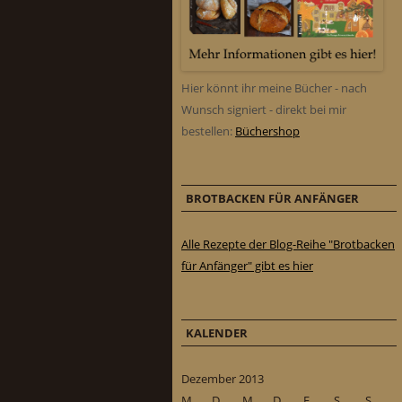
Hier könnt ihr meine Bücher - nach
Wunsch signiert - direkt bei mir
bestellen:
Büchershop
BROTBACKEN FÜR ANFÄNGER
Alle Rezepte der Blog-Reihe "Brotbacken
für Anfänger" gibt es hier
KALENDER
Dezember 2013
M
D
M
D
F
S
S