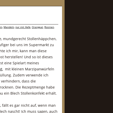
om
,
Mandeln
,
nur mit Hefe
,
Orangeat
,
Rosinen
,
ine, mundgerecht Stollenhäppchen,
äufiger bei uns im Supermarkt zu
chte ich mir, kann man diese
 herstellen! Und so ist dieses
ist eine Spielart meines
pt
, mit kleinen Marzipanwürfeln
nfüllung. Zudem verwende ich
verhindern, dass die
trocknen. Die Rezeptmenge habe
u ein Blech Stollenkonfekt erhält.
, fällt es gar nicht auf, wenn man
lech nascht! Ich muss sagen, auch