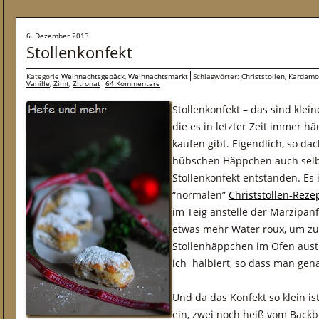
6. Dezember 2013
Stollenkonfekt
Kategorie
Weihnachtsgebäck
,
Weihnachtsmarkt
Schlagwörter:
Christstollen
,
Kardam
Vanille
,
Zimt
,
Zitronat
64 Kommentare
Stollenkonfekt – das sind kle
die es in letzter Zeit immer h
kaufen gibt. Eigendlich, so da
hübschen Häppchen auch selbst
Stollenkonfekt entstanden. Es 
“normalen”
Christstollen-Reze
im Teig anstelle der Marzipa
etwas mehr Water roux, um zu 
Stollenhäppchen im Ofen aus
ich halbiert, so dass man gena
Und da das Konfekt so klein ist
ein, zwei noch heiß vom Backb