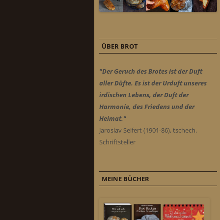
ÜBER BROT
"Der Geruch des Brotes ist der Duft
aller Düfte. Es ist der Urduft unseres
irdischen Lebens, der Duft der
Harmonie, des Friedens und der
Heimat."
Jaroslav Seifert (1901-86), tschech.
Schriftsteller
MEINE BÜCHER